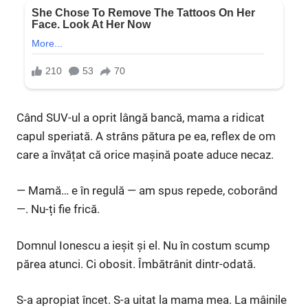
Când SUV-ul a oprit lângă bancă, mama a ridicat
capul speriată. A strâns pătura pe ea, reflex de om
care a învățat că orice mașină poate aduce necaz.
— Mamă… e în regulă — am spus repede, coborând
—. Nu-ți fie frică.
Domnul Ionescu a ieșit și el. Nu în costum scump
părea atunci. Ci obosit. Îmbătrânit dintr-odată.
S-a apropiat încet. S-a uitat la mama mea. La mâinile