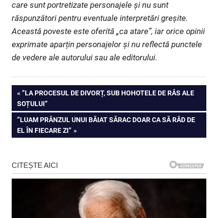
care sunt portretizate personajele și nu sunt
răspunzători pentru eventuale interpretări greșite.
Această poveste este oferită „ca atare”, iar orice opinii
exprimate aparțin personajelor și nu reflectă punctele
de vedere ale autorului sau ale editorului.
Navigare
PREVIOUS
”LA PROCESUL DE DIVORȚ, SUB HOHOTELE DE RÂS ALE
POST:
SOȚULUI”
în
NEXT
”LUAM PRÂNZUL UNUI BĂIAT SĂRAC DOAR CA SĂ RÂD DE
articole
POST:
EL ÎN FIECARE ZI”