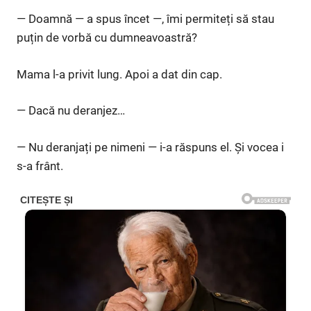
— Doamnă — a spus încet —, îmi permiteți să stau
puțin de vorbă cu dumneavoastră?
Mama l-a privit lung. Apoi a dat din cap.
— Dacă nu deranjez…
— Nu deranjați pe nimeni — i-a răspuns el. Și vocea i
s-a frânt.