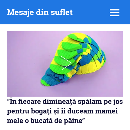
Skip
Mesaje din suflet
to
content
”În fiecare dimineață spălam pe jos
pentru bogați și îi duceam mamei
mele o bucată de pâine”