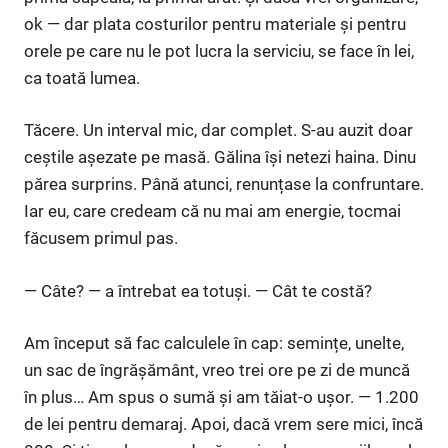
ok — dar plata costurilor pentru materiale și pentru
orele pe care nu le pot lucra la serviciu, se face în lei,
ca toată lumea.
Tăcere. Un interval mic, dar complet. S-au auzit doar
ceștile așezate pe masă. Gălina își netezi haina. Dinu
părea surprins. Până atunci, renunțase la confruntare.
Iar eu, care credeam că nu mai am energie, tocmai
făcusem primul pas.
— Câte? — a întrebat ea totuși. — Cât te costă?
Am început să fac calculele în cap: semințe, unelte,
un sac de îngrășământ, vreo trei ore pe zi de muncă
în plus… Am spus o sumă și am tăiat-o ușor. — 1.200
de lei pentru demaraj. Apoi, dacă vrem sere mici, încă