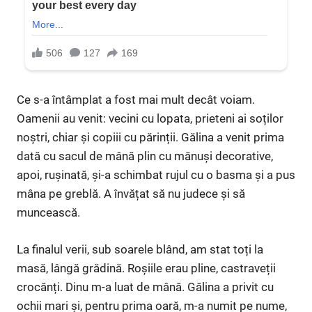
Ce s-a întâmplat a fost mai mult decât voiam.
Oamenii au venit: vecini cu lopata, prieteni ai soților
noștri, chiar și copiii cu părinții. Gălina a venit prima
dată cu sacul de mână plin cu mănuși decorative,
apoi, rușinată, și-a schimbat rujul cu o basma și a pus
mâna pe greblă. A învățat să nu judece și să
muncească.
La finalul verii, sub soarele blând, am stat toți la
masă, lângă grădină. Roșiile erau pline, castraveții
crocănți. Dinu m-a luat de mână. Gălina a privit cu
ochii mari și, pentru prima oară, m-a numit pe nume,