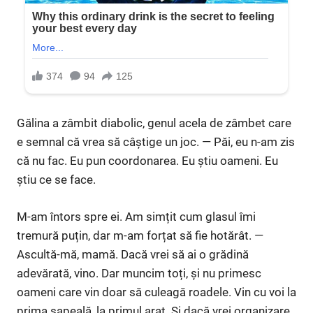
Gălina a zâmbit diabolic, genul acela de zâmbet care
e semnal că vrea să câștige un joc. — Păi, eu n-am zis
că nu fac. Eu pun coordonarea. Eu știu oameni. Eu
știu ce se face.
M-am întors spre ei. Am simțit cum glasul îmi
tremură puțin, dar m-am forțat să fie hotărât. —
Ascultă-mă, mamă. Dacă vrei să ai o grădină
adevărată, vino. Dar muncim toți, și nu primesc
oameni care vin doar să culeagă roadele. Vin cu voi la
prima sapeală, la primul arat. Și dacă vrei organizare,