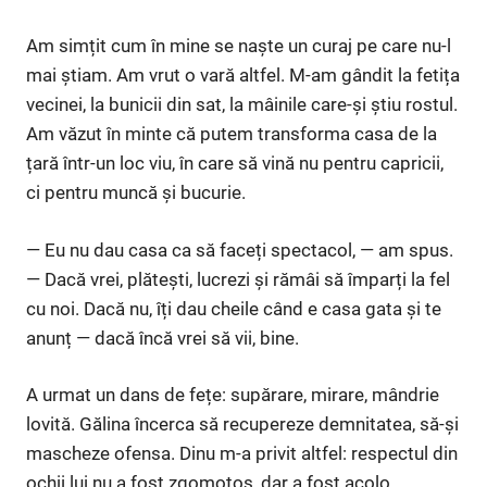
Am simțit cum în mine se naște un curaj pe care nu-l
mai știam. Am vrut o vară altfel. M-am gândit la fetița
vecinei, la bunicii din sat, la mâinile care-și știu rostul.
Am văzut în minte că putem transforma casa de la
țară într-un loc viu, în care să vină nu pentru capricii,
ci pentru muncă și bucurie.
— Eu nu dau casa ca să faceți spectacol, — am spus.
— Dacă vrei, plătești, lucrezi și rămâi să împarți la fel
cu noi. Dacă nu, îți dau cheile când e casa gata și te
anunț — dacă încă vrei să vii, bine.
A urmat un dans de fețe: supărare, mirare, mândrie
lovită. Gălina încerca să recupereze demnitatea, să-și
mascheze ofensa. Dinu m-a privit altfel: respectul din
ochii lui nu a fost zgomotos, dar a fost acolo.