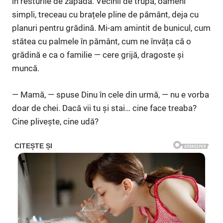
în resturile de zăpadă. Vecinii de trupă, oameni
simpli, treceau cu brațele pline de pământ, deja cu
planuri pentru grădină. Mi-am amintit de bunicul, cum
stătea cu palmele în pământ, cum ne învăța că o
grădină e ca o familie — cere grijă, dragoste și
muncă.
— Mamă, — spuse Dinu în cele din urmă, — nu e vorba
doar de chei. Dacă vii tu și stai… cine face treaba?
Cine plivește, cine udă?