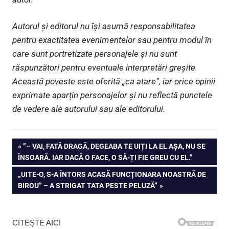
Autorul și editorul nu își asumă responsabilitatea
pentru exactitatea evenimentelor sau pentru modul în
care sunt portretizate personajele și nu sunt
răspunzători pentru eventuale interpretări greșite.
Această poveste este oferită „ca atare”, iar orice opinii
exprimate aparțin personajelor și nu reflectă punctele
de vedere ale autorului sau ale editorului.
Navigare
PREVIOUS
”– VAI, FATĂ DRAGĂ, DEGEABA TE UIȚI LA EL AȘA, NU SE
POST:
ÎNSOARĂ. IAR DACĂ O FACE, O SĂ-ȚI FIE GREU CU EL.”
în
NEXT
„UITE-O, S-A ÎNTORS ACASĂ FUNCȚIONARA NOASTRĂ DE
articole
POST:
BIROU” – A STRIGAT TATA PESTE PELUZĂ”