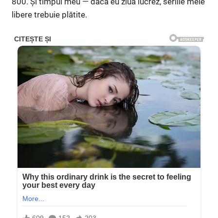
800. Și timpul meu — dacă eu ziua lucrez, seriile mele
libere trebuie plătite.