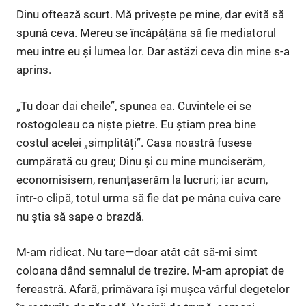
Dinu oftează scurt. Mă privește pe mine, dar evită să
spună ceva. Mereu se încăpățâna să fie mediatorul
meu între eu și lumea lor. Dar astăzi ceva din mine s-a
aprins.
„Tu doar dai cheile”, spunea ea. Cuvintele ei se
rostogoleau ca niște pietre. Eu știam prea bine
costul acelei „simplități”. Casa noastră fusese
cumpărată cu greu; Dinu și cu mine munciserăm,
economisisem, renunțaserăm la lucruri; iar acum,
într-o clipă, totul urma să fie dat pe mâna cuiva care
nu știa să sape o brazdă.
M-am ridicat. Nu tare—doar atât cât să-mi simt
coloana dând semnalul de trezire. M-am apropiat de
fereastră. Afară, primăvara își mușca vârful degetelor