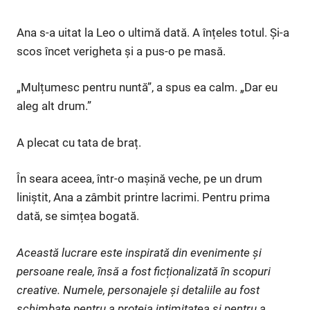
Ana s-a uitat la Leo o ultimă dată. A înțeles totul. Și-a
scos încet verigheta și a pus-o pe masă.
„Mulțumesc pentru nuntă”, a spus ea calm. „Dar eu
aleg alt drum.”
A plecat cu tata de braț.
În seara aceea, într-o mașină veche, pe un drum
liniștit, Ana a zâmbit printre lacrimi. Pentru prima
dată, se simțea bogată.
Această lucrare este inspirată din evenimente și
persoane reale, însă a fost ficționalizată în scopuri
creative. Numele, personajele și detaliile au fost
schimbate pentru a proteja intimitatea și pentru a