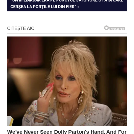
”UN MILIARDAR ERA PE PUNCTUL SĂ IGNORE O FATĂ CARE
articole
POST:
CERȘEA LA PORȚILE LUI DIN FIER”