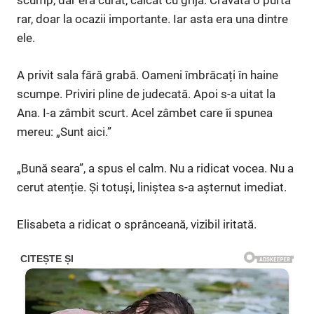
scump, dar era curat, călcat cu grijă. Cravata o purta
rar, doar la ocazii importante. Iar asta era una dintre
ele.
A privit sala fără grabă. Oameni îmbrăcați în haine
scumpe. Priviri pline de judecată. Apoi s-a uitat la
Ana. I-a zâmbit scurt. Acel zâmbet care îi spunea
mereu: „Sunt aici.”
„Bună seara”, a spus el calm. Nu a ridicat vocea. Nu a
cerut atenție. Și totuși, liniștea s-a așternut imediat.
Elisabeta a ridicat o sprânceană, vizibil iritată.