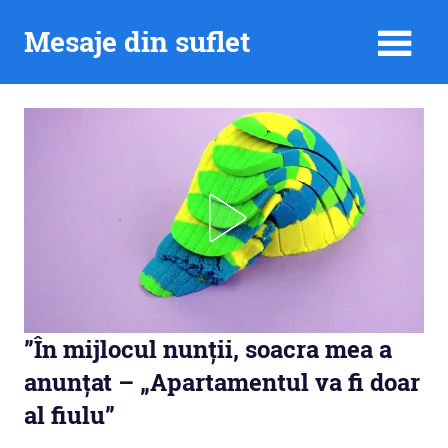
Skip
Mesaje din suflet
to
content
”În mijlocul nunții, soacra mea a
anunțat – „Apartamentul va fi doar
al fiulu”