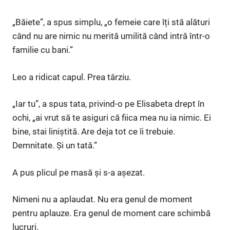
„Băiete”, a spus simplu, „o femeie care îți stă alături
când nu are nimic nu merită umilită când intră într-o
familie cu bani.”
Leo a ridicat capul. Prea târziu.
„Iar tu”, a spus tata, privind-o pe Elisabeta drept în
ochi, „ai vrut să te asiguri că fiica mea nu ia nimic. Ei
bine, stai liniștită. Are deja tot ce îi trebuie.
Demnitate. Și un tată.”
A pus plicul pe masă și s-a așezat.
Nimeni nu a aplaudat. Nu era genul de moment
pentru aplauze. Era genul de moment care schimbă
lucruri.