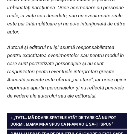
îmbunătăți narațiunea. Orice asemănare cu persoane
reale, în viață sau decedate, sau cu evenimente reale
este pur întâmplătoare și nu este intenționată de către
autor.
Autorul și editorul nu își asumă responsabilitatea
pentru exactitatea evenimentelor sau pentru modul în
care sunt portretizate personajele și nu sunt
răspunzători pentru eventuale interpretări greșite.
Această poveste este oferită „ca atare”, iar orice opinii
exprimate aparțin personajelor și nu reflectă punctele
de vedere ale autorului sau ale editorului.
Navigare
PREVIOUS
„TATI… MĂ DOARE SPATELE ATÂT DE TARE CĂ NU POT
POST:
DORMI. MAMA MI-A SPUS CĂ N-AM VOIE SĂ-ȚI SPUN”
în
NEXT