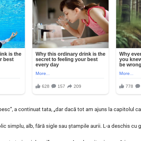
sc”, a continuat tata, „dar dacă tot am ajuns la capitolul cad
ic simplu, alb, fără sigle sau ștampile aurii. L-a deschis cu g