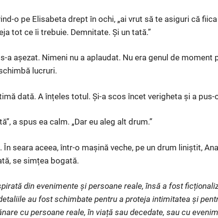
ivind-o pe Elisabeta drept în ochi, „ai vrut să te asiguri că fiic
deja tot ce îi trebuie. Demnitate. Și un tată.”
 s-a așezat. Nimeni nu a aplaudat. Nu era genul de moment 
chimbă lucruri.
ltimă dată. A înțeles totul. Și-a scos încet verigheta și a pus
”, a spus ea calm. „Dar eu aleg alt drum.”
. În seara aceea, într-o mașină veche, pe un drum liniștit, An
ată, se simțea bogată.
pirată din evenimente și persoane reale, însă a fost ficționaliz
etaliile au fost schimbate pentru a proteja intimitatea și pent
nare cu persoane reale, în viață sau decedate, sau cu evenim