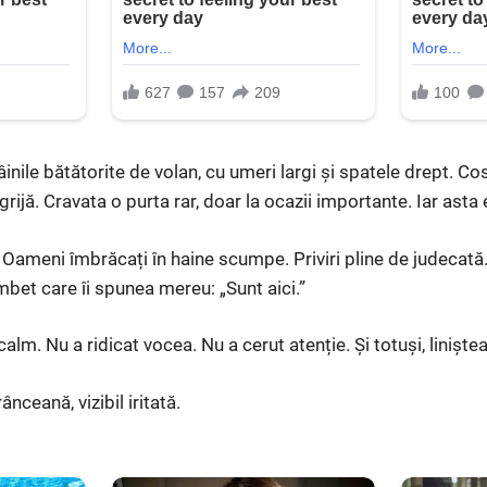
inile bătătorite de volan, cu umeri largi și spatele drept. Co
grijă. Cravata o purta rar, doar la ocazii importante. Iar asta 
. Oameni îmbrăcați în haine scumpe. Priviri pline de judecată. 
mbet care îi spunea mereu: „Sunt aici.”
calm. Nu a ridicat vocea. Nu a cerut atenție. Și totuși, liniște
ânceană, vizibil iritată.