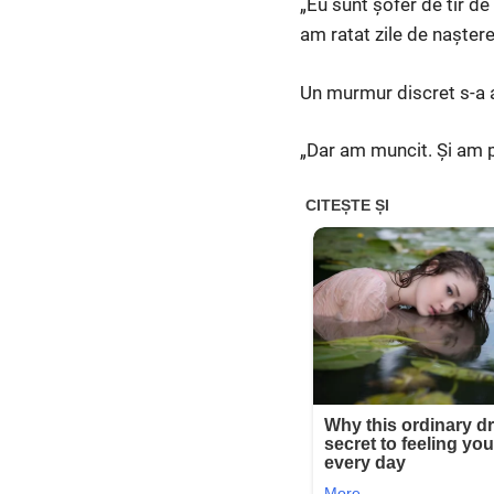
„Eu sunt șofer de tir de
am ratat zile de nașter
Un murmur discret s-a a
„Dar am muncit. Și am p