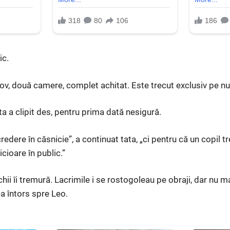
ic.
v, două camere, complet achitat. Este trecut exclusiv pe num
ta a clipit des, pentru prima dată nesigură.
edere în căsnicie”, a continuat tata, „ci pentru că un copil t
icioare în public.”
i îi tremură. Lacrimile i se rostogoleau pe obraji, dar nu ma
a întors spre Leo.