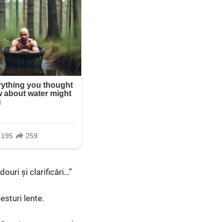
ouri și clarificări…”
esturi lente.