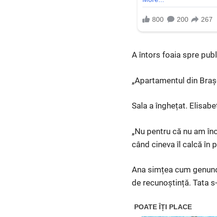
A întors foaia spre publ
„Apartamentul din Brașo
Sala a înghețat. Elisabe
„Nu pentru că nu am încr
când cineva îl calcă în p
Ana simțea cum genunchi
de recunoștință. Tata s-