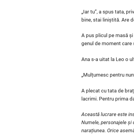
„Iar tu”, a spus tata, pr
bine, stai liniștită. Are 
A pus plicul pe masă și
genul de moment care s
Ana s-a uitat la Leo o u
„Mulțumesc pentru nuntă
A plecat cu tata de braț
lacrimi. Pentru prima d
Această lucrare este ins
Numele, personajele și d
narațiunea. Orice asemă