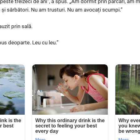
 peste treizeci de ani”, a spus. „Am dormit prin parcări, am 
e și sărbători. Nu am trusturi. Nu am avocați scumpi.”
uzit prin sală.
us deoparte. Leu cu leu.”