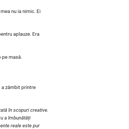
a mea nu ia nimic. Ei
pentru aplauze. Era
-o pe masă.
a a zâmbit printre
ată în scopuri creative.
ru a îmbunătăți
ente reale este pur