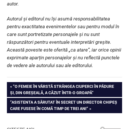
autor.
Autorul și editorul nu își asumă responsabilitatea
pentru exactitatea evenimentelor sau pentru modul în
care sunt portretizate personajele și nu sunt
răspunzători pentru eventuale interpretări greșite.
Această poveste este oferită „ca atare”, iar orice opinii
exprimate aparțin personajelor și nu reflectă punctele
de vedere ale autorului sau ale editorului.
Navigare
PREVIOUS
”O FEMEIE ÎN VÂRSTĂ STRÂNGEA CIUPERCI ÎN PĂDURE
POST:
ȘI, DIN GREȘEALĂ, A CĂZUT ÎNTR-O GROAPĂ”
în
NEXT
”ASISTENTA A SĂRUTAT ÎN SECRET UN DIRECTOR CHIPEȘ
articole
POST:
CARE FUSESE ÎN COMĂ TIMP DE TREI ANI”