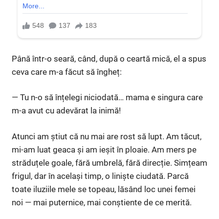
Până într-o seară, când, după o ceartă mică, el a spus
ceva care m-a făcut să îngheț:
— Tu n-o să înțelegi niciodată… mama e singura care
m-a avut cu adevărat la inimă!
Atunci am știut că nu mai are rost să lupt. Am tăcut,
mi-am luat geaca și am ieșit în ploaie. Am mers pe
străduțele goale, fără umbrelă, fără direcție. Simțeam
frigul, dar în același timp, o liniște ciudată. Parcă
toate iluziile mele se topeau, lăsând loc unei femei
noi — mai puternice, mai conștiente de ce merită.