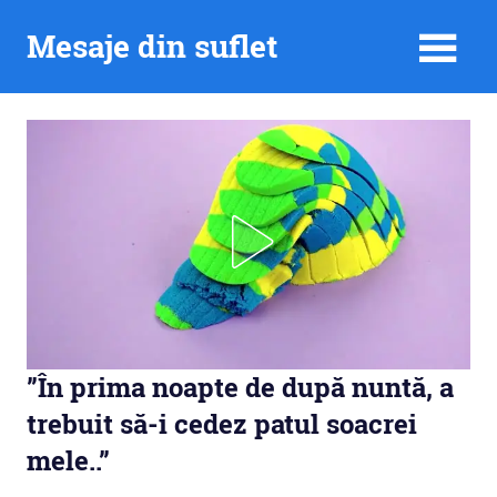
Skip
Mesaje din suflet
to
content
”În prima noapte de după nuntă, a
trebuit să-i cedez patul soacrei
mele..”