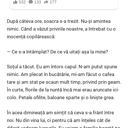
După câteva ore, soacra s-a trezit. Nu-și amintea
nimic. Când a văzut privirile noastre, a întrebat cu o
inocență copilărească:
— Ce s-a întâmplat? De ce vă uitați așa la mine?
Soțul a tăcut. Eu am întors capul. N-am putut spune
nimic. Am plecat în bucătărie, mi-am făcut o cafea
tare și am stat pe scaun mult timp, privind prin geam.
În curte, florile de la nuntă încă mai erau aruncate ici-
colo. Petale ofilite, baloane sparte și o liniște grea.
În acea dimineață am simțit că ceva s-a frânt între
noi. Nu din vina lui, ci pentru că am înțeles cât de
diferit vedeam lucrurile. Eu voiam o familie bazată pe