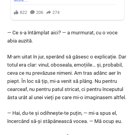
— Ce s-a întâmplat aici? — a murmurat, cu o voce
abia auzită.
M-am uitat în jur, sperând să găsesc o explicație. Dar
totul era clar: vinul, oboseala, emoțiile… și, probabil,
ceva ce nu prevăzuse nimeni. Am tras adânc aer în
piept. În loc să țip, mi-a venit să plâng. Nu pentru
cearceaf, nu pentru patul stricat, ci pentru începutul
ăsta urât al unei vieți pe care mi-o imaginasem altfel.
— Hai, du-te și odihnește-te puțin, — mi-a spus el,
încercând să-și stăpânească vocea. — Mă ocup eu.