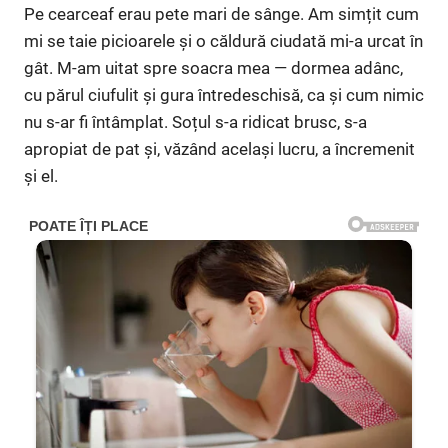
Pe cearceaf erau pete mari de sânge. Am simțit cum
mi se taie picioarele și o căldură ciudată mi-a urcat în
gât. M-am uitat spre soacra mea — dormea adânc,
cu părul ciufulit și gura întredeschisă, ca și cum nimic
nu s-ar fi întâmplat. Soțul s-a ridicat brusc, s-a
apropiat de pat și, văzând același lucru, a încremenit
și el.