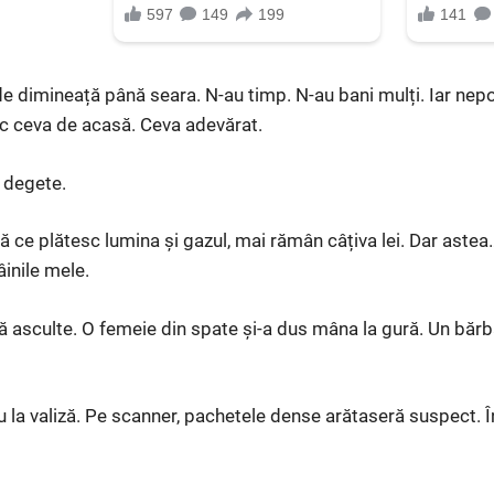
e dimineață până seara. N-au timp. N-au bani mulți. Iar nep
uc ceva de acasă. Ceva adevărat.
 degete.
ce plătesc lumina și gazul, mai rămân câțiva lei. Dar astea
inile mele.
ă asculte. O femeie din spate și-a dus mâna la gură. Un bărba
u la valiză. Pe scanner, pachetele dense arătaseră suspect. În