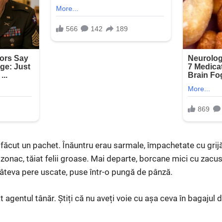
sfăcut un pachet. Înăuntru erau sarmale, împachetate cu grijă
onac, tăiat felii groase. Mai departe, borcane mici cu zacus
 câteva pere uscate, puse într-o pungă de pânză.
entul tânăr. Știți că nu aveți voie cu așa ceva în bagajul d