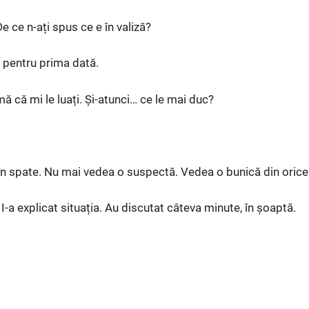
De ce n-ați spus ce e în valiză?
a pentru prima dată.
ă că mi le luați. Și-atunci… ce le mai duc?
în spate. Nu mai vedea o suspectă. Vedea o bunică din orice
I-a explicat situația. Au discutat câteva minute, în șoaptă.