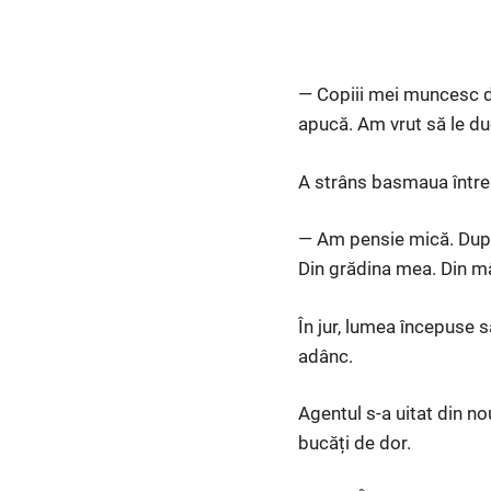
— Copiii mei muncesc d
apucă. Am vrut să le d
A strâns basmaua între
— Am pensie mică. După 
Din grădina mea. Din mâ
În jur, lumea începuse s
adânc.
Agentul s-a uitat din no
bucăți de dor.