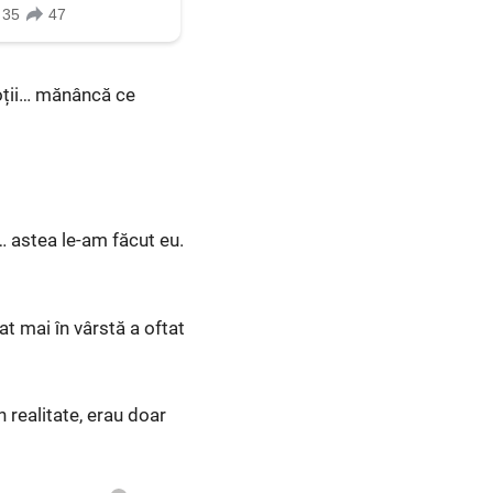
oții… mănâncă ce
… astea le-am făcut eu.
t mai în vârstă a oftat
 realitate, erau doar