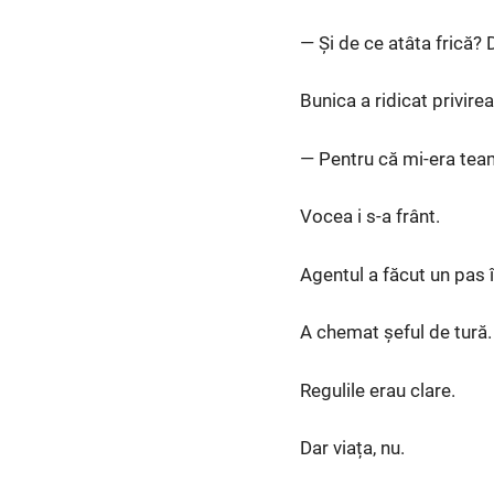
— Și de ce atâta frică? 
Bunica a ridicat privire
— Pentru că mi-era team
Vocea i s-a frânt.
Agentul a făcut un pas 
A chemat șeful de tură. 
Regulile erau clare.
Dar viața, nu.