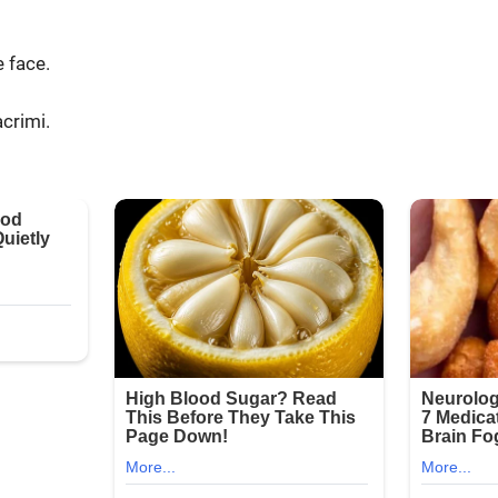
e face.
acrimi.