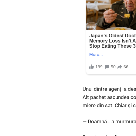
Unul dintre agenți a de
Alt pachet ascundea coz
miere din sat. Chiar și
— Doamnă… a murmurat ag