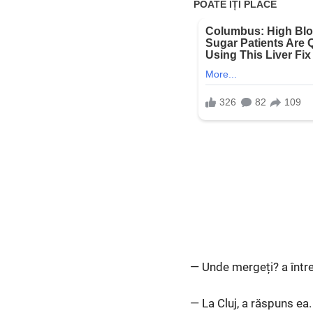
— Unde mergeți? a între
— La Cluj, a răspuns ea.