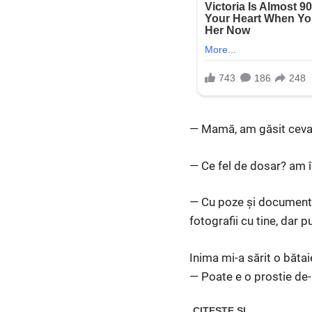
— Mamă, am găsit ceva, a
— Ce fel de dosar? am î
— Cu poze și documente.
fotografii cu tine, dar 
Inima mi-a sărit o băta
— Poate e o prostie de-