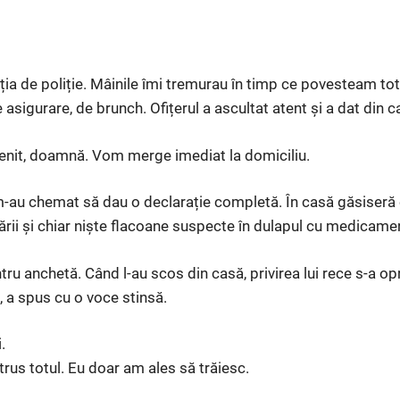
ia de poliție. Mâinile îmi tremurau în timp ce povesteam totu
asigurare, de brunch. Ofițerul a ascultat atent și a dat din c
 venit, doamnă. Vom merge imediat la domiciliu.
 m-au chemat să dau o declarație completă. În casă găsiser
ării și chiar niște flacoane suspecte în dulapul cu medicame
tru anchetă. Când l-au scos din casă, privirea lui rece s-a op
a, a spus cu o voce stinsă.
.
trus totul. Eu doar am ales să trăiesc.