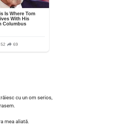
trăiesc cu un om serios,
orasem.
ra mea aliată.