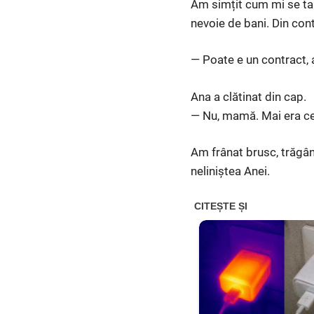
Am simțit cum mi se tai
nevoie de bani. Din con
— Poate e un contract, 
Ana a clătinat din cap.
— Nu, mamă. Mai era cev
Am frânat brusc, trăgând
neliniștea Anei.