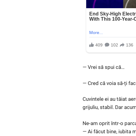
— Vrei să spui că…
— Cred că voia să-ți fa
Cuvintele ei au tăiat a
grijuliu, stabil. Dar a
Ne-am oprit într-o parc
— Ai făcut bine, iubita 