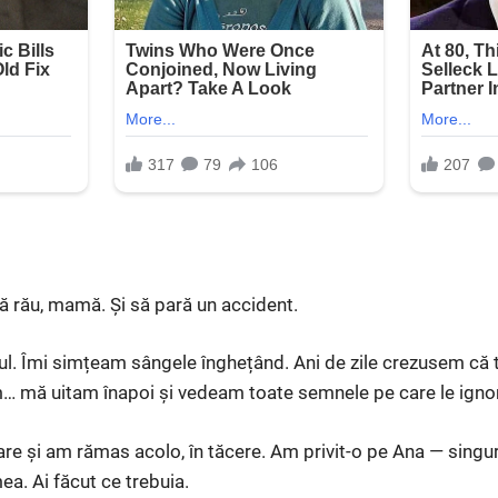
că rău, mamă. Și să pară un accident.
erul. Îmi simțeam sângele înghețând. Ani de zile crezusem că 
cum… mă uitam înapoi și vedeam toate semnele pe care le ign
are și am rămas acolo, în tăcere. Am privit-o pe Ana — singu
mea. Ai făcut ce trebuia.