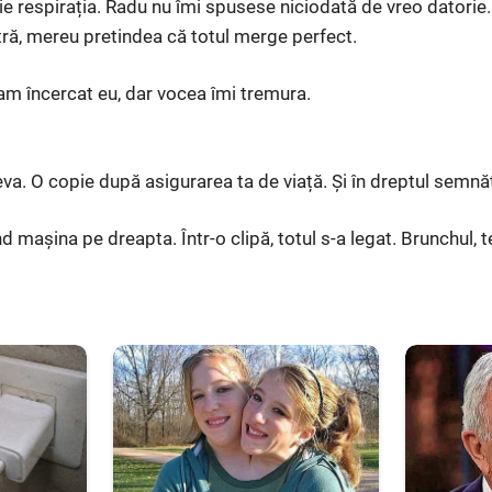
e respirația. Radu nu îmi spusese niciodată de vreo datorie.
tră, mereu pretindea că totul merge perfect.
am încercat eu, dar vocea îmi tremura.
a. O copie după asigurarea ta de viață. Și în dreptul semnătu
 mașina pe dreapta. Într-o clipă, totul s-a legat. Brunchul, te