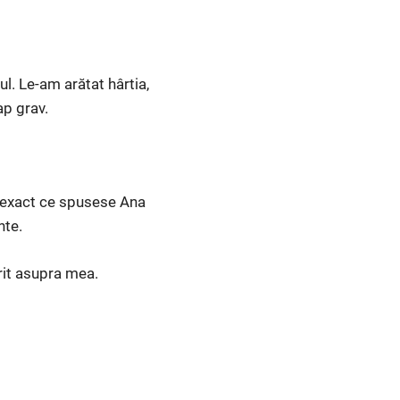
l. Le-am arătat hârtia,
ap grav.
ă exact ce spusese Ana
nte.
rit asupra mea.