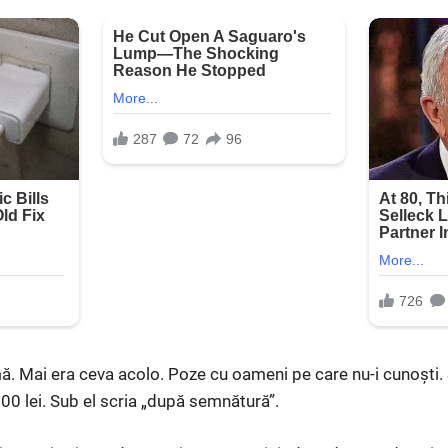
 Mai era ceva acolo. Poze cu oameni pe care nu-i cunoști. 
00 lei. Sub el scria „după semnătură”.