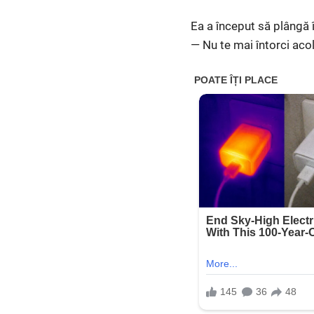
Ea a început să plângă î
— Nu te mai întorci aco