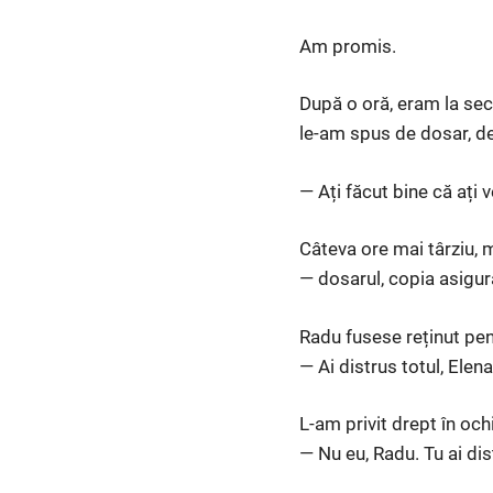
Am promis.
După o oră, eram la secț
le-am spus de dosar, de 
— Ați făcut bine că ați
Câteva ore mai târziu,
— dosarul, copia asigur
Radu fusese reținut pen
— Ai distrus totul, Elen
L-am privit drept în ochi
— Nu eu, Radu. Tu ai dis