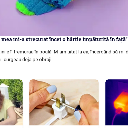
ca mea mi-a strecurat încet o hârtie împăturită în față”
âinile îi tremurau în poală. M-am uitat la ea, încercând să-m
îi curgeau deja pe obraji.