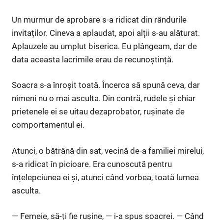
Un murmur de aprobare s-a ridicat din rândurile
invitaților. Cineva a aplaudat, apoi alții s-au alăturat.
Aplauzele au umplut biserica. Eu plângeam, dar de
data aceasta lacrimile erau de recunoștință.
Soacra s-a înroșit toată. Încerca să spună ceva, dar
nimeni nu o mai asculta. Din contră, rudele și chiar
prietenele ei se uitau dezaprobator, rușinate de
comportamentul ei.
Atunci, o bătrână din sat, vecină de-a familiei mirelui,
s-a ridicat în picioare. Era cunoscută pentru
înțelepciunea ei și, atunci când vorbea, toată lumea
asculta.
— Femeie, să-ți fie rușine, — i-a spus soacrei. — Când