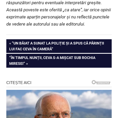
răspunzători pentru eventuale interpretări greșite.
Această poveste este oferită „ca atare”, iar orice opinii
exprimate aparțin personajelor și nu reflectă punctele
de vedere ale autorului sau ale editorului.
Navigare
PREVIOUS
”UN BĂIAT A SUNAT LA POLIȚIE ȘI A SPUS CĂ PĂRINȚII
POST:
LUI FAC CEVA ÎN CAMERĂ”
în
NEXT
”ÎN TIMPUL NUNȚII, CEVA S-A MIȘCAT SUB ROCHIA
articole
POST:
MIRESEI”