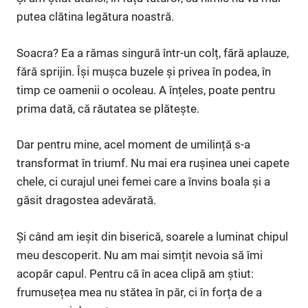
putea clătina legătura noastră.
Soacra? Ea a rămas singură într-un colț, fără aplauze,
fără sprijin. Își mușca buzele și privea în podea, în
timp ce oamenii o ocoleau. A înțeles, poate pentru
prima dată, că răutatea se plătește.
Dar pentru mine, acel moment de umilință s-a
transformat în triumf. Nu mai era rușinea unei capete
chele, ci curajul unei femei care a învins boala și a
găsit dragostea adevărată.
Și când am ieșit din biserică, soarele a luminat chipul
meu descoperit. Nu am mai simțit nevoia să îmi
acopăr capul. Pentru că în acea clipă am știut:
frumusețea mea nu stătea în păr, ci în forța de a