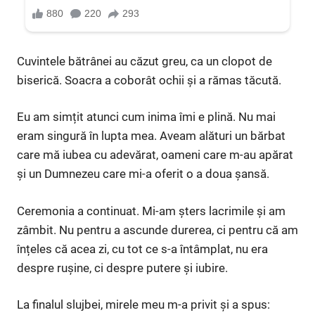
Cuvintele bătrânei au căzut greu, ca un clopot de
biserică. Soacra a coborât ochii și a rămas tăcută.
Eu am simțit atunci cum inima îmi e plină. Nu mai
eram singură în lupta mea. Aveam alături un bărbat
care mă iubea cu adevărat, oameni care m-au apărat
și un Dumnezeu care mi-a oferit o a doua șansă.
Ceremonia a continuat. Mi-am șters lacrimile și am
zâmbit. Nu pentru a ascunde durerea, ci pentru că am
înțeles că acea zi, cu tot ce s-a întâmplat, nu era
despre rușine, ci despre putere și iubire.
La finalul slujbei, mirele meu m-a privit și a spus: