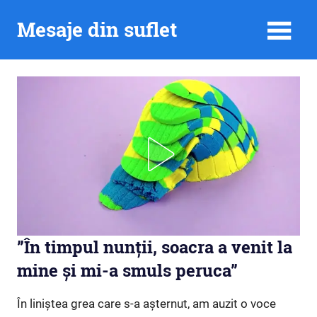
Skip
Mesaje din suflet
to
content
”În timpul nunții, soacra a venit la
mine și mi-a smuls peruca”
În liniștea grea care s-a așternut, am auzit o voce