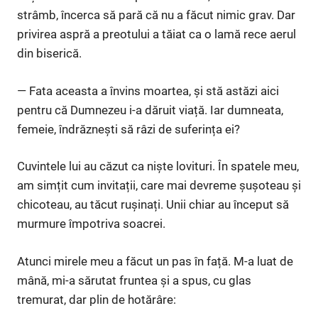
strâmb, încerca să pară că nu a făcut nimic grav. Dar
privirea aspră a preotului a tăiat ca o lamă rece aerul
din biserică.
— Fata aceasta a învins moartea, și stă astăzi aici
pentru că Dumnezeu i-a dăruit viață. Iar dumneata,
femeie, îndrăznești să râzi de suferința ei?
Cuvintele lui au căzut ca niște lovituri. În spatele meu,
am simțit cum invitații, care mai devreme șușoteau și
chicoteau, au tăcut rușinați. Unii chiar au început să
murmure împotriva soacrei.
Atunci mirele meu a făcut un pas în față. M-a luat de
mână, mi-a sărutat fruntea și a spus, cu glas
tremurat, dar plin de hotărâre: