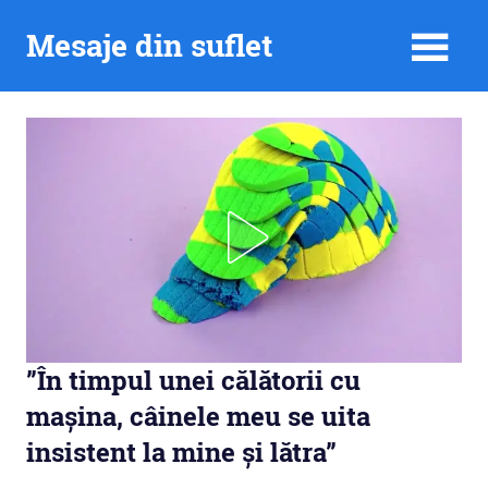
Skip
Mesaje din suflet
to
content
”În timpul unei călătorii cu
mașina, câinele meu se uita
insistent la mine și lătra”