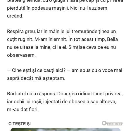
Stătea ghemuit, cu o glugă trasă pe cap și cu privirea
pierdută în podeaua mașinii. Nici nu-l auzisem
urcând.
Respira greu, iar în mâinile lui tremurânde ținea un
cuțit ruginit. M-am înlemnit. În tot acest timp, Bella
nu se uitase la mine, ci la el. Simțise ceva ce eu nu
observasem.
— Cine ești și ce cauți aici? — am spus cu o voce mai
aspră decât mă așteptam.
Bărbatul nu a răspuns. Doar și-a ridicat încet privirea,
iar ochii lui roșii, injectați de oboseală sau altceva,
mi-au dat fiori.