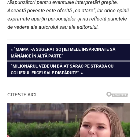
răspunzători pentru eventuale interpretări greșite.
Această poveste este oferită „ca atare”, iar orice opinii
exprimate aparțin personajelor și nu reflectă punctele
de vedere ale autorului sau ale editorului.
Navigare
PREVIOUS
”MAMA I-A SUGERAT SOȚIEI MELE ÎNSĂRCINATE SĂ
POST:
MĂNÂNCE ÎN ALTĂ PARTE”
în
NEXT
”MILIONARUL VEDE UN BĂIAT SĂRAC PE STRADĂ CU
articole
POST:
COLIERUL FIICEI SALE DISPĂRUTE”