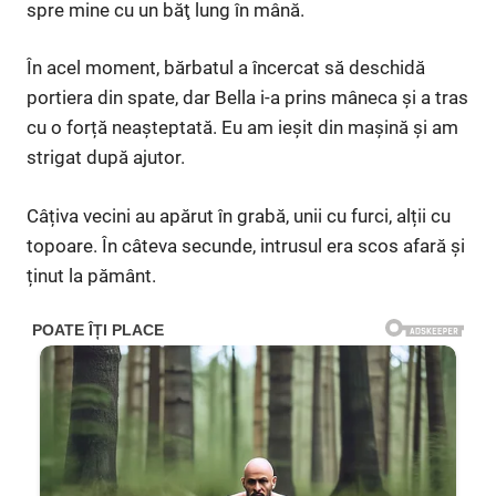
spre mine cu un băţ lung în mână.
În acel moment, bărbatul a încercat să deschidă
portiera din spate, dar Bella i-a prins mâneca și a tras
cu o forță neașteptată. Eu am ieșit din mașină și am
strigat după ajutor.
Câțiva vecini au apărut în grabă, unii cu furci, alții cu
topoare. În câteva secunde, intrusul era scos afară și
ținut la pământ.