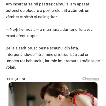
Am încercat să-mi păstrez calmul și am apăsat
butonul de blocare a portierelor. El a zâmbit, un
zâmbet strâmb și neliniștitor.
— Nu-ți fie frică… — a murmurat, dar tonul lui avea
exact efectul opus.
Bella a sărit brusc peste scaunul din față,
interpunându-se între mine și intrus. Lătratul ei
umplea tot habitaclul, iar mie îmi tremurau mâinile pe
volan.