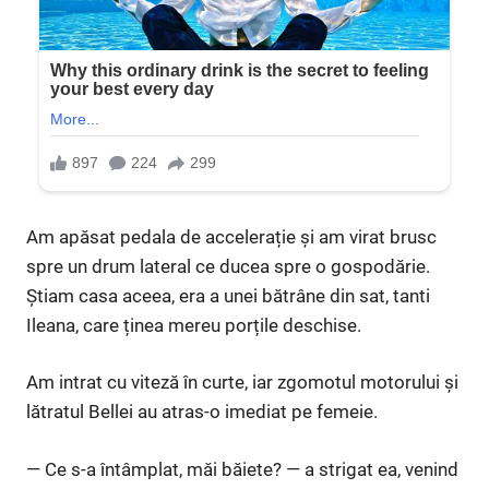
Am apăsat pedala de accelerație și am virat brusc
spre un drum lateral ce ducea spre o gospodărie.
Știam casa aceea, era a unei bătrâne din sat, tanti
Ileana, care ținea mereu porțile deschise.
Am intrat cu viteză în curte, iar zgomotul motorului și
lătratul Bellei au atras-o imediat pe femeie.
— Ce s-a întâmplat, măi băiete? — a strigat ea, venind