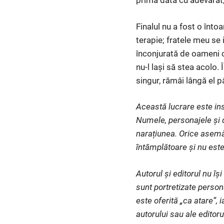
prima dată cu adevărat, 
Finalul nu a fost o înt
terapie; fratele meu se
înconjurată de oameni c
nu-l lași să stea acolo. 
singur, rămâi lângă el 
Această lucrare este ins
Numele, personajele și d
narațiunea. Orice asemă
întâmplătoare și nu este
Autorul și editorul nu î
sunt portretizate person
este oferită „ca atare”, 
autorului sau ale editoru