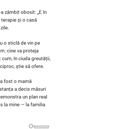
-a zâmbit obosit: „E în
 terapie și o casă
zile.
u o sticlă de vin pe
ăm: cine va proteja
 cum, în ciuda greutății,
ciproc, știe să ofere.
 n-a fost o mamă
Instanța a decis măsuri
 demonstra un plan real
s la mine — la familia