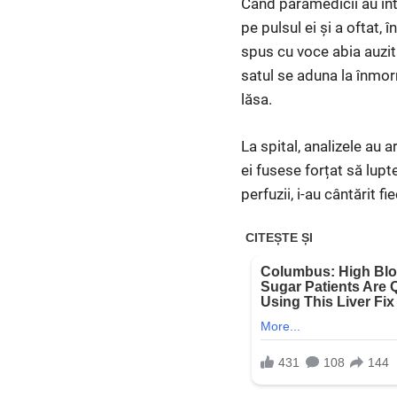
Când paramedicii au int
pe pulsul ei și a oftat
spus cu voce abia auzită
satul se aduna la înmor
lăsa.
La spital, analizele au 
ei fusese forțat să lupt
perfuzii, i-au cântărit f