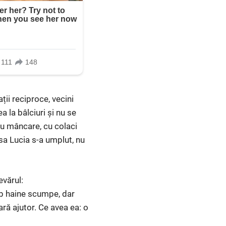
ții reciproce, vecini
 la bâlciuri și nu se
 cu mâncare, cu colaci
sa Lucia s-a umplut, nu
evărul:
ub haine scumpe, dar
ră ajutor. Ce avea ea: o