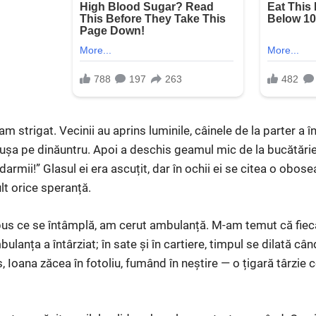
am strigat. Vecinii au aprins luminile, câinele de la parter a î
 uşa pe dinăuntru. Apoi a deschis geamul mic de la bucătărie 
armii!” Glasul ei era ascuțit, dar în ochii ei se citea o obose
lt orice speranță.
 ce se întâmplă, am cerut ambulanță. M-am temut că fieca
ulanța a întârziat; în sate și în cartiere, timpul se dilată câ
, Ioana zăcea în fotoliu, fumând în neștire — o țigară târzie c