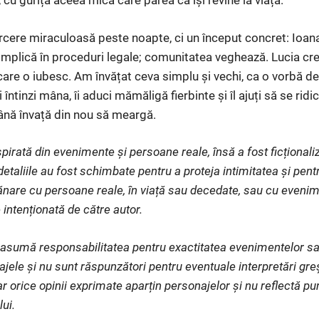
cu gurița aceea mică care părea că își revine la viață.
oarcere miraculoasă peste noapte, ci un început concret: Ioa
 implică în proceduri legale; comunitatea veghează. Lucia cre
are o iubesc. Am învățat ceva simplu și vechi, ca o vorbă de
Îi întinzi mâna, îi aduci mămăligă fierbinte și îl ajuți să se ri
până învață din nou să meargă.
pirată din evenimente și persoane reale, însă a fost ficționaliz
etaliile au fost schimbate pentru a proteja intimitatea și pent
nare cu persoane reale, în viață sau decedate, sau cu evenim
 intenționată de către autor.
și asumă responsabilitatea pentru exactitatea evenimentelor s
ajele și nu sunt răspunzători pentru eventuale interpretări gr
iar orice opinii exprimate aparțin personajelor și nu reflectă p
lui.