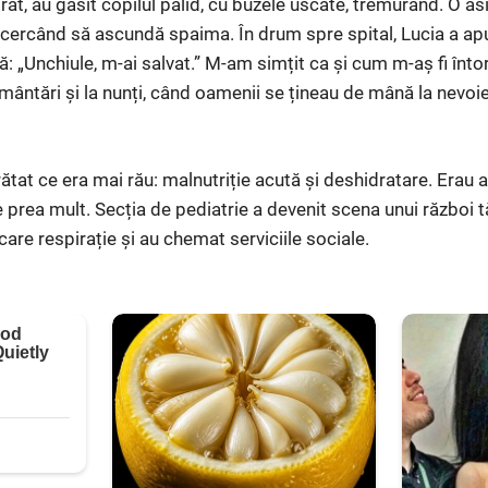
rat, au găsit copilul palid, cu buzele uscate, tremurând. O a
, încercând să ascundă spaima. În drum spre spital, Lucia a 
: „Unchiule, m-ai salvat.” M-am simțit ca și cum m-aș fi înto
mântări și la nunți, când oamenii se țineau de mână la nevoie
arătat ce era mai rău: malnutriție acută și deshidratare. Erau a
e prea mult. Secția de pediatrie a devenit scena unui război t
iecare respirație și au chemat serviciile sociale.