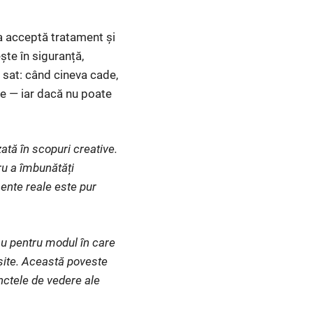
na acceptă tratament și
ște în siguranță,
 sat: când cineva cade,
dice — iar dacă nu poate
ată în scopuri creative.
ru a îmbunătăți
ente reale este pur
au pentru modul în care
eșite. Această poveste
unctele de vedere ale