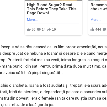
 a început să se răsucească ca un film prost: amenințări, acuza
despre „cât de nebună e Ioana” și despre zilele când mergea
mp. Prietenii fratelui meu au venit, inima lor grea, cu coșuri
de mâna bunicii din sat. Pentru prima dată după mult timp, ca
e voiau să îi țină piept singurătății.
schis o anchetă. Ioana a fost audiată și, treptat, s-a scurs ad
orii, frică de pierdere, o dependență pe care o ascundea s
stru din povești; era o femeie rănită care nu știa cum să cea
i un refuz de a lasă garda jos.