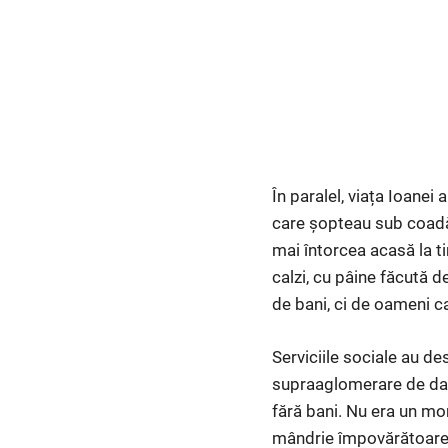
În paralel, viața Ioanei
care șopteau sub coadă 
mai întorcea acasă la ti
calzi, cu pâine făcută 
de bani, ci de oameni car
Serviciile sociale au de
supraaglomerare de dat
fără bani. Nu era un mon
mândrie împovărătoare ș