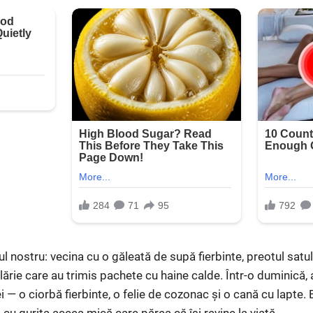
l nostru: vecina cu o găleată de supă fierbinte, preotul satu
ilărie care au trimis pachete cu haine calde. Într-o duminică
 — o ciorbă fierbinte, o felie de cozonac și o cană cu lapte.