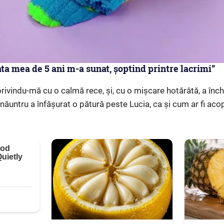
ata mea de 5 ani m-a sunat, șoptind printre lacrimi”
privindu-mă cu o calmă rece, și, cu o mișcare hotărâtă, a înc
năuntru a înfăşurat o pătură peste Lucia, ca și cum ar fi aco