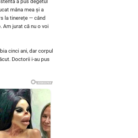
sistentă a pus degetul
apucat mâna mea și a
rs la tinerețe — când
. Am jurat că nu o voi
bia cinci ani, dar corpul
ăcut. Doctorii i-au pus