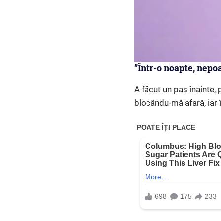
”Într-o noapte, nepo
A făcut un pas înainte, 
blocându-mă afară, iar î