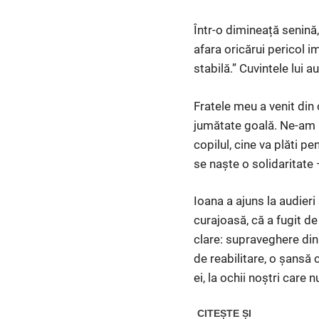
Într-o dimineață senină
afara oricărui pericol 
stabilă.” Cuvintele lui 
Fratele meu a venit din 
jumătate goală. Ne-am ui
copilul, cine va plăti p
se naște o solidaritate 
Ioana a ajuns la audieri
curajoasă, că a fugit de
clare: supraveghere din 
de reabilitare, o șansă 
ei, la ochii noștri care 