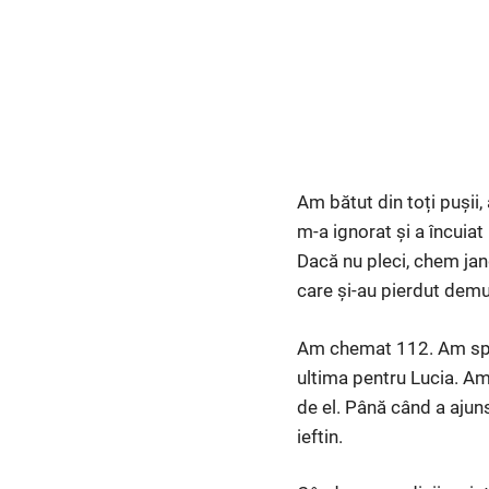
Am bătut din toți pușii, 
m-a ignorat și a încuiat
Dacă nu pleci, chem jand
care și-au pierdut demu
Am chemat 112. Am spus
ultima pentru Lucia. Amb
de el. Până când a ajuns
ieftin.