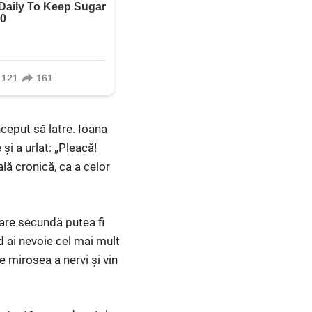
nceput să latre. Ioana
și a urlat: „Pleacă!
ală cronică, ca a celor
re secundă putea fi
nd ai nevoie cel mai mult
e mirosea a nervi și vin