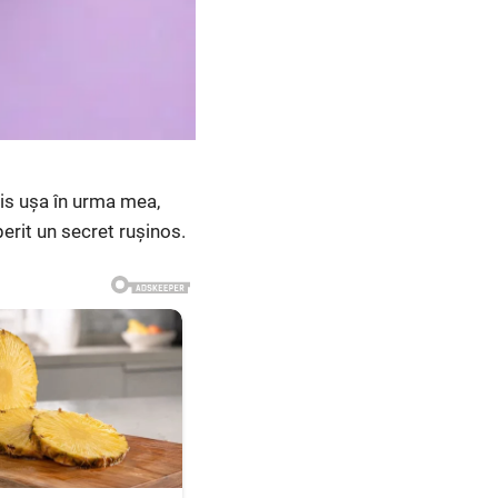
his uşa în urma mea,
perit un secret rușinos.