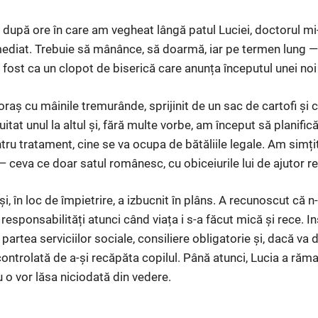
, după ore în care am vegheat lângă patul Luciei, doctorul mi
imediat. Trebuie să mânânce, să doarmă, iar pe termen lung —
au fost ca un clopot de biserică care anunța începutul unei noi 
oraș cu mâinile tremurânde, sprijinit de un sac de cartofi și c
tat unul la altul și, fără multe vorbe, am început să planific
entru tratament, cine se va ocupa de bătăliile legale. Am simțit
— ceva ce doar satul românesc, cu obiceiurile lui de ajutor re
 și, în loc de împietrire, a izbucnit în plâns. A recunoscut că
 responsabilități atunci când viața i s-a făcut mică și rece. 
partea serviciilor sociale, consiliere obligatorie și, dacă va
controlată de a-și recăpăta copilul. Până atunci, Lucia a răma
nu o vor lăsa niciodată din vedere.