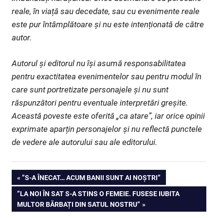
reale, în viață sau decedate, sau cu evenimente reale
este pur întâmplătoare și nu este intenționată de către
autor.
Autorul și editorul nu își asumă responsabilitatea
pentru exactitatea evenimentelor sau pentru modul în
care sunt portretizate personajele și nu sunt
răspunzători pentru eventuale interpretări greșite.
Această poveste este oferită „ca atare”, iar orice opinii
exprimate aparțin personajelor și nu reflectă punctele
de vedere ale autorului sau ale editorului.
Navigare
PREVIOUS
”S-A ÎNECAT… ACUM BANII SUNT AI NOȘTRI”
POST:
NEXT
”LA NOI ÎN SAT S-A STINS O FEMEIE. FUSESE IUBITA
în
POST:
MULTOR BĂRBAȚI DIN SATUL NOSTRU”
articole