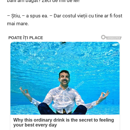
bani am băgat? Zeci de mii de lei!
– Știu, – a spus ea. – Dar costul vieții cu tine ar fi fost
mai mare.