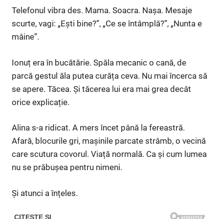
Telefonul vibra des. Mama. Soacra. Nașa. Mesaje
scurte, vagi: „Ești bine?”, „Ce se întâmplă?”, „Nunta e
mâine”.
Ionuț era în bucătărie. Spăla mecanic o cană, de
parcă gestul ăla putea curăța ceva. Nu mai încerca să
se apere. Tăcea. Și tăcerea lui era mai grea decât
orice explicație.
Alina s-a ridicat. A mers încet până la fereastră.
Afară, blocurile gri, mașinile parcate strâmb, o vecină
care scutura covorul. Viață normală. Ca și cum lumea
nu se prăbușea pentru nimeni.
Și atunci a înțeles.