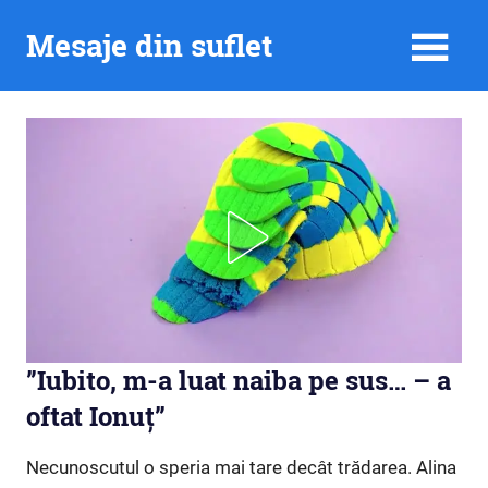
Skip
Mesaje din suflet
to
content
”Iubito, m-a luat naiba pe sus… – a
oftat Ionuț”
Necunoscutul o speria mai tare decât trădarea. Alina