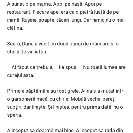
A sunat-o pe mama. Apoi pe nașă. Apoi pe
restaurant. Fiecare apel era ca o piatră luată de pe
inimă. Rușine, șoapte, tăceri lungi. Dar nimic nu o mai
clătina.
Seara, Daria a venit cu două pungi de mâncare și o
sticlă de vin ieftin.
– Ai făcut ce trebuia, – i-a spus. – Nu toată lumea are
curajul ăsta.
Primele săptămâni au fost grele. Alina s-a mutat într-
o garsonieră mică, cu chirie. Mobilă veche, pereți
subțiri, dar liniște. Și liniștea, pentru prima dată, nu o
speria.
A început să doarmă mai bine. A început să râdă din