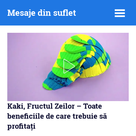
Skip
Mesaje din suflet
to
content
Kaki, Fructul Zeilor – Toate
beneficiile de care trebuie să
profitați