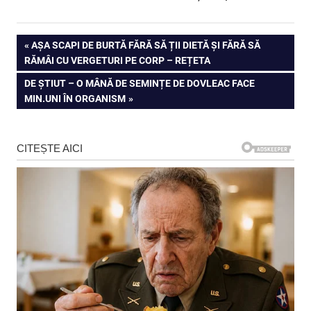
Navigare
PREVIOUS
AȘA SCAPI DE BURTĂ FĂRĂ SĂ ȚII DIETĂ ȘI FĂRĂ SĂ
POST:
RĂMÂI CU VERGETURI PE CORP – REȚETA
în
NEXT
DE ȘTIUT – O MÂNĂ DE SEMINȚE DE DOVLEAC FACE
articole
POST:
MIN.UNI ÎN ORGANISM