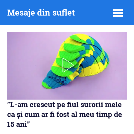
Skip
Mesaje din suflet
to
content
”L-am crescut pe fiul surorii mele
ca și cum ar fi fost al meu timp de
15 ani”