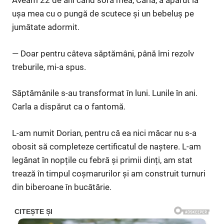
Aveam 22 de ani când sora mea, Carla, a apărut la
ușa mea cu o pungă de scutece și un bebeluș pe
jumătate adormit.
— Doar pentru câteva săptămâni, până îmi rezolv
treburile, mi-a spus.
Săptămânile s-au transformat în luni. Lunile în ani.
Carla a dispărut ca o fantomă.
L-am numit Dorian, pentru că ea nici măcar nu s-a
obosit să completeze certificatul de naștere. L-am
legănat în nopțile cu febră și primii dinți, am stat
trează în timpul coșmarurilor și am construit turnuri
din biberoane în bucătărie.