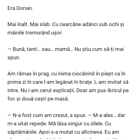
Era Dorian.
Mai înalt. Mai slab. Cu cearcăne adânci sub ochi și
mâinile tremurând ușor.
— Bună, tanti… sau… mamă… Nu știu cum să-ți mai
spun.
Am rămas în prag, cu inima ciocănind în piept ca în
prima zi în care l-am legănat în brațe. L-am invitat să
intre. Nu i-am cerut explicații. Doar am pus ibricul pe
foc și două cești pe masă.
— N-a fost cum am crezut, a spus. — M-a ales… dar
m-a uitat repede. Mă lăsa singur cu zilele. Cu
săptămânile. Apoi s-a mutat cu altcineva. Eu am