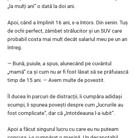
„la mulți ani” o dată la doi ani.
Apoi, când a împlinit 16 ani, s-a întors. Din senin. Tuș
de ochi perfect, zâmbet strălucitor și un SUV care
probabil costa mai mult decât salariul meu pe un an
întreg.
— Bună, puiule, a spus, alunecând pe cuvântul
„mamă” ca și cum nu ar fi fost lăsat să se prăfuiască
timp de 15 ani. — Avem multe de povestit.
Îl ducea în parcuri de distracții, îi cumpăra adidași
scumpi, îi spunea povești despre cum „lucrurile au
fost complicate”, dar că „întotdeauna l-a iubit”.
Apoi a făcut singurul lucru cu care eu nu puteam
concura: i-a cumpărat o mașină. Un decapotabil