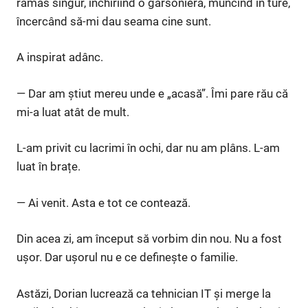
rămas singur, închiriind o garsonieră, muncind în ture,
încercând să-mi dau seama cine sunt.
A inspirat adânc.
— Dar am știut mereu unde e „acasă”. Îmi pare rău că
mi-a luat atât de mult.
L-am privit cu lacrimi în ochi, dar nu am plâns. L-am
luat în brațe.
— Ai venit. Asta e tot ce contează.
Din acea zi, am început să vorbim din nou. Nu a fost
ușor. Dar ușorul nu e ce definește o familie.
Astăzi, Dorian lucrează ca tehnician IT și merge la