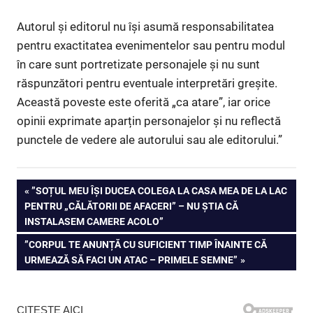
Autorul și editorul nu își asumă responsabilitatea
pentru exactitatea evenimentelor sau pentru modul
în care sunt portretizate personajele și nu sunt
răspunzători pentru eventuale interpretări greșite.
Această poveste este oferită „ca atare”, iar orice
opinii exprimate aparțin personajelor și nu reflectă
punctele de vedere ale autorului sau ale editorului.”
Navigare
PREVIOUS
”SOȚUL MEU ÎȘI DUCEA COLEGA LA CASA MEA DE LA LAC
POST:
PENTRU „CĂLĂTORII DE AFACERI” – NU ȘTIA CĂ
în
INSTALASEM CAMERE ACOLO”
articole
NEXT
”CORPUL TE ANUNȚĂ CU SUFICIENT TIMP ÎNAINTE CĂ
POST:
URMEAZĂ SĂ FACI UN ATAC – PRIMELE SEMNE”