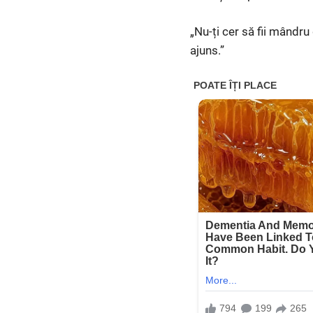
„Nu-ți cer să fii mândru 
ajuns.”