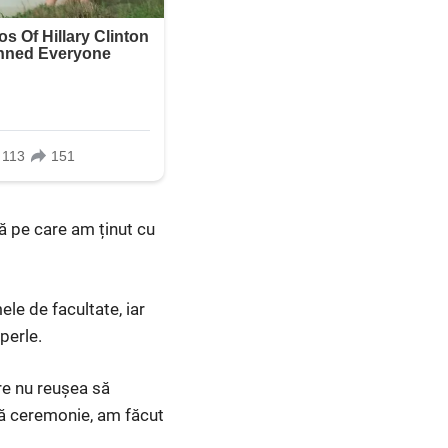
ță pe care am ținut cu
ele de facultate, iar
perle.
are nu reușea să
pă ceremonie, am făcut