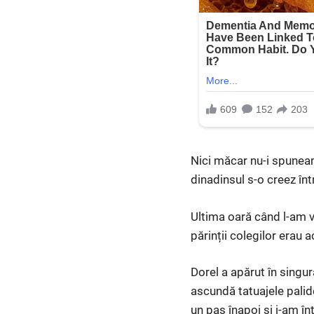
Nici măcar nu-i spuneam
dinadinsul s-o creez înt
Ultima oară când l-am vă
părinții colegilor erau 
Dorel a apărut în singur
ascundă tatuajele palid
un pas înapoi și i-am î