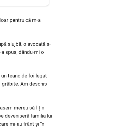
 doar pentru că m-a
upă slujbă, o avocată s-
i-a spus, dându-mi o
 un teanc de foi legat
și grăbite. Am deschis
casem mereu să-l țin
se deveniseră familia lui
are mi-au frânt și în