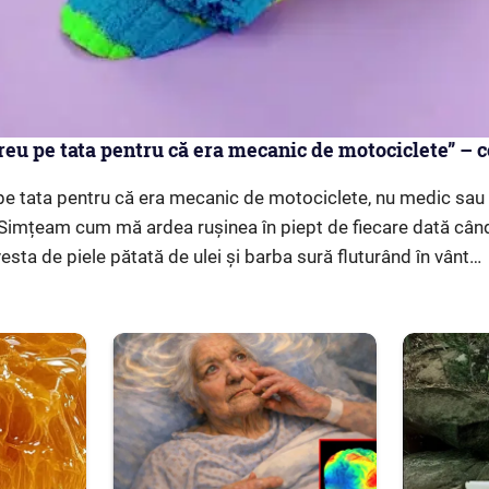
eu pe tata pentru că era mecanic de motociclete” – 
pe tata pentru că era mecanic de motociclete, nu medic sau
i. Simțeam cum mă ardea rușinea în piept de fiecare dată când
 vesta de piele pătată de ulei și barba sură fluturând în vânt…