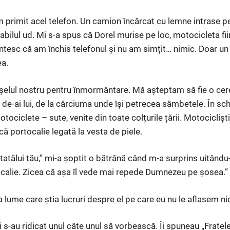
 primit acel telefon. Un camion încărcat cu lemne intrase p
bilul ud. Mi s-a spus că Dorel murise pe loc, motocicleta fii
tesc că am închis telefonul și nu am simțit… nimic. Doar un
ea.
ășelul nostru pentru înmormântare. Mă așteptam să fie o cer
r de-ai lui, de la cârciuma unde își petrecea sâmbetele. În s
otociclete – sute, venite din toate colțurile țării. Motocicliști 
că portocalie legată la vesta de piele.
tatălui tău,” mi-a șoptit o bătrână când m-a surprins uitându
alie. Zicea că așa îl vede mai repede Dumnezeu pe șosea.”
 lume care știa lucruri despre el pe care eu nu le aflasem ni
ii s-au ridicat unul câte unul să vorbească. Îi spuneau „Frate