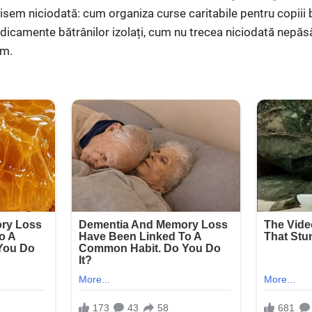
uzisem niciodată: cum organiza curse caritabile pentru copiii
icamente bătrânilor izolați, cum nu trecea niciodată nepăs
um.