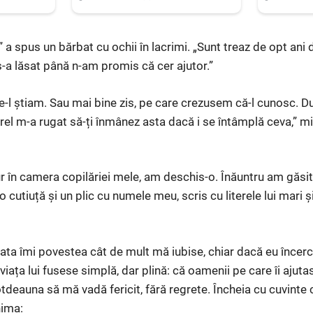
,” a spus un bărbat cu ochii în lacrimi. „Sunt treaz de opt ani
 s-a lăsat până n-am promis că cer ajutor.”
re-l știam. Sau mai bine zis, pe care crezusem că-l cunosc. D
rel m-a rugat să-ți înmânez asta dacă i se întâmplă ceva,” m
r în camera copilăriei mele, am deschis-o. Înăuntru am găsit
 cutiuță și un plic cu numele meu, scris cu literele lui mari 
 tata îmi povestea cât de mult mă iubise, chiar dacă eu încer
iața lui fusese simplă, dar plină: că oamenii pe care îi ajuta
otdeauna să mă vadă fericit, fără regrete. Încheia cu cuvinte c
nima: