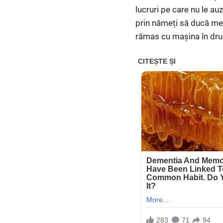
lucruri pe care nu le a
prin nămeți să ducă med
rămas cu mașina în dr