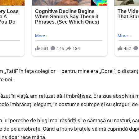
 „Tată” în fața colegilor – pentru mine era „Dorel”, o distan
re noi.
zut în viață, am refuzat să-l îmbrățișez. Era ziua absolvirii m
acolo îmbrăcați elegant, în costume scumpe și cu șiraguri de 
a lui pereche de blugi mai răsăriți și o cămașă cu nasturi, c
e de pe antebrațe. Când a întins brațele să mă cuprindă du
ntins doar rece mâna.