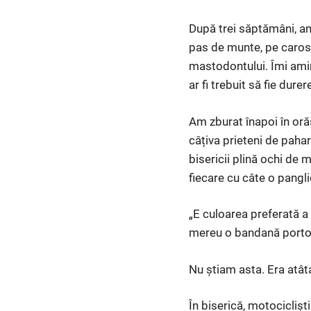
După trei săptămâni, am
pas de munte, pe carosa
mastodontului. Îmi amin
ar fi trebuit să fie durer
Am zburat înapoi în or
câțiva prieteni de paha
bisericii plină ochi de m
fiecare cu câte o pangli
„E culoarea preferată a 
mereu o bandană portoc
Nu știam asta. Era atâta
În biserică, motociclișt