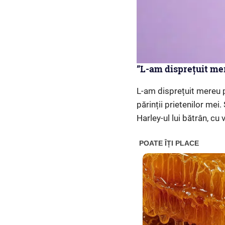
”L-am disprețuit mer
L-am disprețuit mereu 
părinții prietenilor me
Harley-ul lui bătrân, cu