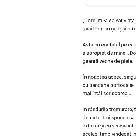
„Dorel mi-a salvat viața
găsit într-un șanț și nu
Ăsta nu era tatăl pe ca
a apropiat de mine. „Do
geantă veche de piele.
În noaptea aceea, singu
cu bandana portocalie, o
mai întâi scrisoarea…
În rândurile tremurate,
departe. Îmi spunea că v
extinsă și că visase înt
același timp vindecat i