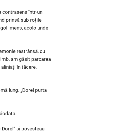
e contrasens într-un
nd prinsă sub roțile
 gol imens, acolo unde
emonie restrânsă, cu
chimb, am găsit parcarea
aliniați în tăcere,
-mă lung. „Dorel purta
ciodată.
le Dorel” și povesteau