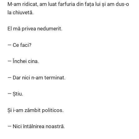
M-am ridicat, am luat farfuria din fața lui și am dus-o
la chiuvetă.
El mă privea nedumerit.
— Ce faci?
— Închei cina.
— Dar nici n-am terminat.
— Știu.
Și i-am zâmbit politicos.
— Nici întâlnirea noastră.