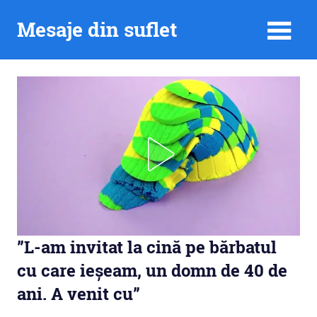
Skip
Mesaje din suflet
to
content
”L-am invitat la cină pe bărbatul
cu care ieșeam, un domn de 40 de
ani. A venit cu”