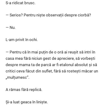
S-a ridicat brusc.
— Serios? Pentru niște observații despre ciorbă?
— Nu.
L-am privit în ochi.
— Pentru că în mai puțin de o oră ai reușit să intri în
casa mea fără niciun gest de apreciere, să vorbești
despre mama ta de parcă ar fi etalonul absolut și să
critici ceva făcut din suflet, fără să rostești măcar un
„mulțumesc”.
A rămas fără replică.
Și-a luat geaca în liniște.