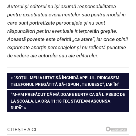
Autorul și editorul nu își asumă responsabilitatea
pentru exactitatea evenimentelor sau pentru modul în
care sunt portretizate personajele și nu sunt
răspunzători pentru eventuale interpretări greșite.
Această poveste este oferită „ca atare”, iar orice opinii
exprimate aparțin personajelor și nu reflectă punctele
de vedere ale autorului sau ale editorului.
Navigare
PREVIOUS
”SOȚUL MEU A UITAT SĂ ÎNCHIDĂ APELUL. RIDICASEM
POST:
TELEFONUL PREGĂTITĂ SĂ-I SPUN „TE IUBESC”, IAR ÎN”
în
NEXT
”M-AM PREFĂCUT CĂ MĂ DOARE BURTA CA SĂ LIPSESC DE
articole
POST:
LA ȘCOALĂ. LA ORA 11:18 FIX, STĂTEAM ASCUNSĂ
DUPĂ”