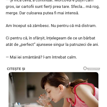
— Și încă ceva, a continuat. Morcovul e puțin cam
gros, iar cartofii sunt fierți prea tare. Sfecla… mă rog,
merge. Dar culoarea putea fi mai intensă.
Am început să zâmbesc. Nu pentru că mă distram.
Ci pentru că, în sfârșit, înțelegeam de ce un bărbat
atât de „perfect” ajunsese singur la patruzeci de ani.
— Mai iei smântână? l-am întrebat calm.