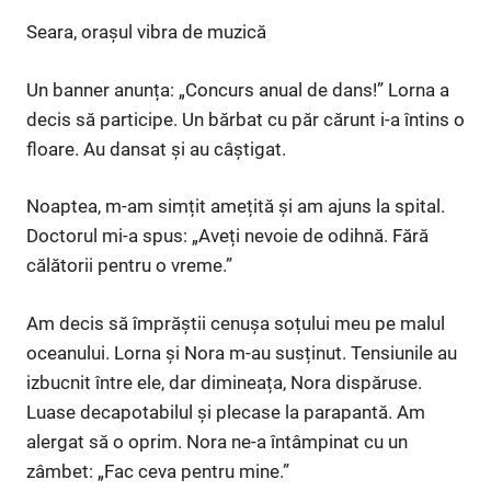
Seara, orașul vibra de muzică
Un banner anunța: „Concurs anual de dans!” Lorna a
decis să participe. Un bărbat cu păr cărunt i-a întins o
floare. Au dansat și au câștigat.
Noaptea, m-am simțit amețită și am ajuns la spital.
Doctorul mi-a spus: „Aveți nevoie de odihnă. Fără
călătorii pentru o vreme.”
Am decis să împrăștii cenușa soțului meu pe malul
oceanului. Lorna și Nora m-au susținut. Tensiunile au
izbucnit între ele, dar dimineața, Nora dispăruse.
Luase decapotabilul și plecase la parapantă. Am
alergat să o oprim. Nora ne-a întâmpinat cu un
zâmbet: „Fac ceva pentru mine.”