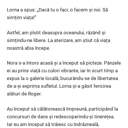
Lorna a spus: „Dacă tu o faci, o facem și noi. Să
simțim viața!”
Astfel, am plutit deasupra oceanului, râzând și
simțindu-ne libere. La aterizare, am știut că viața
noastră abia începe.
Nora s-a întors acasă și a început să picteze. Pânzele
ei au prins viață cu culori vibrante, iar în scurt timp a
expus la o galerie locală, bucurându-se de libertatea
de a-și exprima sufletul. Lorna și-a găsit fericirea
alături de Roger.
Au început să călătorească împreună, participând la
concursuri de dans și redescoperindu-și tinerețea.
Iar eu am început să trăiesc cu îndrăzneală,