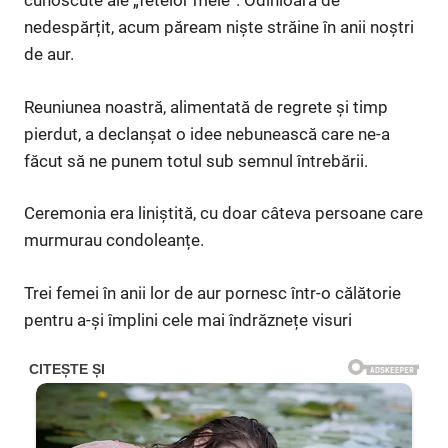
cunoscute ale „fetelor mele”. Odinioară de
nedespărțit, acum păream niște străine în anii noștri
de aur.
Reuniunea noastră, alimentată de regrete și timp
pierdut, a declanșat o idee nebunească care ne-a
făcut să ne punem totul sub semnul întrebării.
Ceremonia era liniștită, cu doar câteva persoane care
murmurau condoleanțe.
Trei femei în anii lor de aur pornesc într-o călătorie
pentru a-și împlini cele mai îndrăznețe visuri