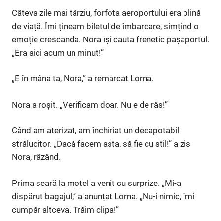
Câteva zile mai târziu, forfota aeroportului era plină
de viață. Îmi țineam biletul de îmbarcare, simțind o
emoție crescândă. Nora își căuta frenetic pașaportul.
„Era aici acum un minut!”
„E în mâna ta, Nora,” a remarcat Lorna.
Nora a roșit. „Verificam doar. Nu e de râs!”
Când am aterizat, am închiriat un decapotabil
strălucitor. „Dacă facem asta, să fie cu stil!” a zis
Nora, râzând.
Prima seară la motel a venit cu surprize. „Mi-a
dispărut bagajul,” a anunțat Lorna. „Nu-i nimic, îmi
cumpăr altceva. Trăim clipa!”