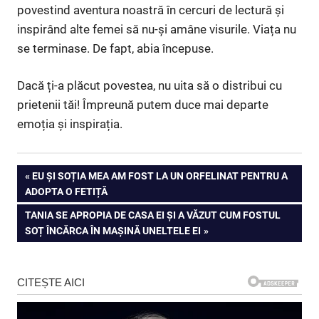
povestind aventura noastră în cercuri de lectură și
inspirând alte femei să nu-și amâne visurile. Viața nu
se terminase. De fapt, abia începuse.
Dacă ți-a plăcut povestea, nu uita să o distribui cu
prietenii tăi! Împreună putem duce mai departe
emoția și inspirația.
Navigare
PREVIOUS
EU ȘI SOȚIA MEA AM FOST LA UN ORFELINAT PENTRU A
POST:
ADOPTA O FETIȚĂ
în
NEXT
TANIA SE APROPIA DE CASA EI ȘI A VĂZUT CUM FOSTUL
articole
POST:
SOȚ ÎNCĂRCA ÎN MAȘINĂ UNELTELE EI