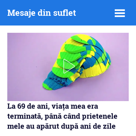
Skip
Mesaje din suflet
to
content
La 69 de ani, viața mea era
terminată, până când prietenele
mele au apărut după ani de zile