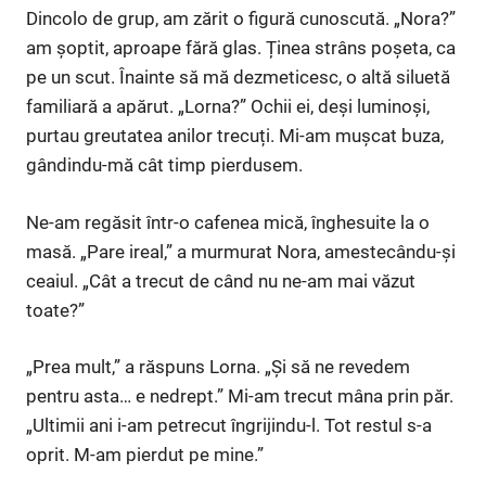
Dincolo de grup, am zărit o figură cunoscută. „Nora?”
am șoptit, aproape fără glas. Ținea strâns poșeta, ca
pe un scut. Înainte să mă dezmeticesc, o altă siluetă
familiară a apărut. „Lorna?” Ochii ei, deși luminoși,
purtau greutatea anilor trecuți. Mi-am mușcat buza,
gândindu-mă cât timp pierdusem.
Ne-am regăsit într-o cafenea mică, înghesuite la o
masă. „Pare ireal,” a murmurat Nora, amestecându-și
ceaiul. „Cât a trecut de când nu ne-am mai văzut
toate?”
„Prea mult,” a răspuns Lorna. „Și să ne revedem
pentru asta… e nedrept.” Mi-am trecut mâna prin păr.
„Ultimii ani i-am petrecut îngrijindu-l. Tot restul s-a
oprit. M-am pierdut pe mine.”