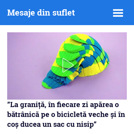
Skip
Mesaje din suflet
to
content
”La graniță, în fiecare zi apărea o
bătrânică pe o bicicletă veche și în
coș ducea un sac cu nisip”