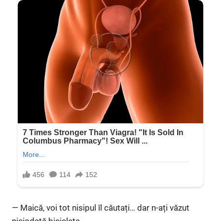
— Maică, voi tot nisipul îl căutați… dar n-ați văzut