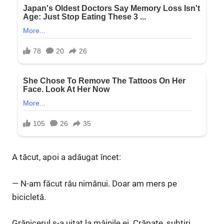
A tăcut, apoi a adăugat încet:
— N-am făcut rău nimănui. Doar am mers pe
bicicletă.
Grănicerul s-a uitat la mâinile ei. Crăpate, subțiri,