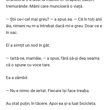
tremurânde. Mâini care munciseră o viață.
— Știi ce-i cel mai greu? — a spus ea. — Că în toți anii
ăia, nimeni nu m-a întrebat dacă mi-e greu. Doar ce e
în sac.
El a simțit un nod în gât.
— Iartă-ne, mamăie, — a spus, fără să-și dea seama
că o spune cu voce tare.
Ea a zâmbit.
— Nu e nimic de iertat. Fiecare își face treaba.
Au stat puțin, în tăcere. Apoi ea și-a luat bicicleta.