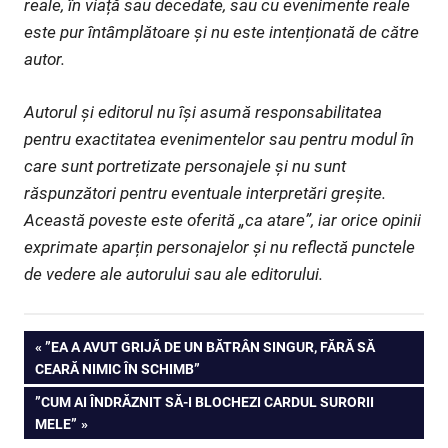
reale, în viață sau decedate, sau cu evenimente reale
este pur întâmplătoare și nu este intenționată de către
autor.
Autorul și editorul nu își asumă responsabilitatea
pentru exactitatea evenimentelor sau pentru modul în
care sunt portretizate personajele și nu sunt
răspunzători pentru eventuale interpretări greșite.
Această poveste este oferită „ca atare”, iar orice opinii
exprimate aparțin personajelor și nu reflectă punctele
de vedere ale autorului sau ale editorului.
Navigare
PREVIOUS
”EA A AVUT GRIJĂ DE UN BĂTRÂN SINGUR, FĂRĂ SĂ
POST:
CEARĂ NIMIC ÎN SCHIMB”
în
NEXT
”CUM AI ÎNDRĂZNIT SĂ-I BLOCHEZI CARDUL SURORII
articole
POST:
MELE”