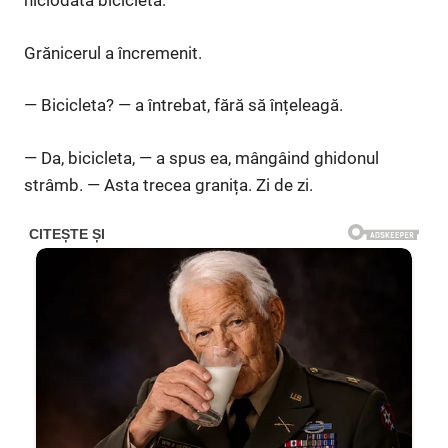
niciodată bicicleta.
Grănicerul a încremenit.
— Bicicleta? — a întrebat, fără să înțeleagă.
— Da, bicicleta, — a spus ea, mângâind ghidonul
strâmb. — Asta trecea granița. Zi de zi.