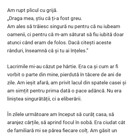
Am rupt plicul cu grijă.
„Draga mea, știu că ți-a fost greu.
Am ales să trăiesc singură nu pentru că nu iubeam
oamenii, ci pentru că m-am săturat să fiu iubită doar
atunci când eram de folos. Dacă citești aceste
rânduri, înseamnă că și tu ai înțeles.”
Lacrimile mi-au căzut pe hârtie. Era ca și cum ar fi
vorbit o parte din mine, pierdută în tăcere de ani de
zile. Am ieșit afară, am privit lacul din spatele casei și
am simțit pentru prima dată o pace adâncă. Nu era
liniștea singurătății, ci a eliberării.
În zilele următoare am început să curăț casa, să
aranjez cărțile, să aprind focul în sobă. Era ciudat cât
de familiară mi se părea fiecare colț. Am găsit un