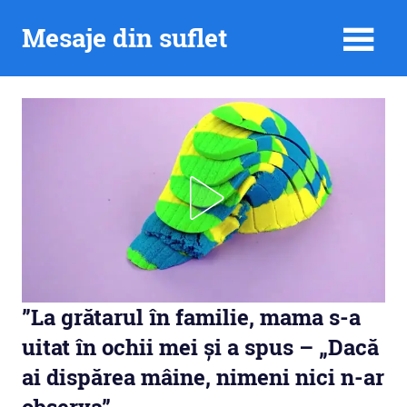
Skip
Mesaje din suflet
to
content
”La grătarul în familie, mama s-a
uitat în ochii mei și a spus – „Dacă
ai dispărea mâine, nimeni nici n-ar