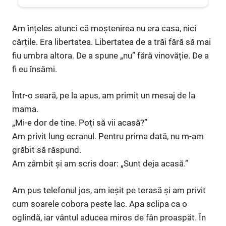
Am înțeles atunci că moștenirea nu era casa, nici
cărțile. Era libertatea. Libertatea de a trăi fără să mai
fiu umbra altora. De a spune „nu” fără vinovăție. De a
fi eu însămi.
Într-o seară, pe la apus, am primit un mesaj de la
mama.
„Mi-e dor de tine. Poți să vii acasă?”
Am privit lung ecranul. Pentru prima dată, nu m-am
grăbit să răspund.
Am zâmbit și am scris doar: „Sunt deja acasă.”
Am pus telefonul jos, am ieșit pe terasă și am privit
cum soarele cobora peste lac. Apa sclipa ca o
oglindă, iar vântul aducea miros de fân proaspăt. În