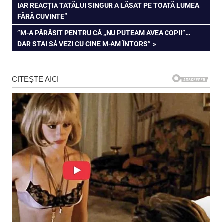
POST:
IAR REACȚIA TATĂLUI SINGUR A LĂSAT PE TOATĂ LUMEA
în
FĂRĂ CUVINTE”
articole
NEXT
”M-A PĂRĂSIT PENTRU CĂ „NU PUTEAM AVEA COPII”…
POST:
DAR STAI SĂ VEZI CU CINE M-AM ÎNTORS”