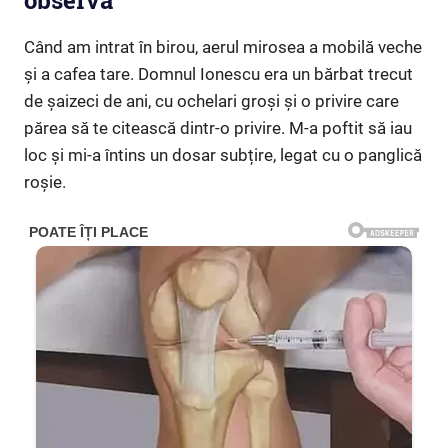
observa”
Când am intrat în birou, aerul mirosea a mobilă veche
și a cafea tare. Domnul Ionescu era un bărbat trecut
de șaizeci de ani, cu ochelari groși și o privire care
părea să te citească dintr-o privire. M-a poftit să iau
loc și mi-a întins un dosar subțire, legat cu o panglică
roșie.