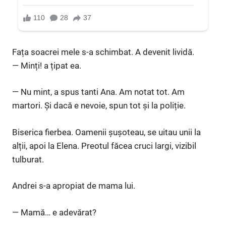
Fața soacrei mele s-a schimbat. A devenit lividă.
— Minți! a țipat ea.
— Nu mint, a spus tanti Ana. Am notat tot. Am
martori. Și dacă e nevoie, spun tot și la poliție.
Biserica fierbea. Oamenii șușoteau, se uitau unii la
alții, apoi la Elena. Preotul făcea cruci largi, vizibil
tulburat.
Andrei s-a apropiat de mama lui.
— Mamă… e adevărat?