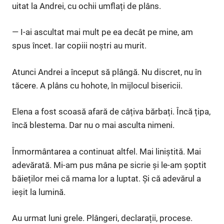
uitat la Andrei, cu ochii umflați de plâns.
— I-ai ascultat mai mult pe ea decât pe mine, am
spus încet. Iar copiii noștri au murit.
Atunci Andrei a început să plângă. Nu discret, nu în
tăcere. A plâns cu hohote, în mijlocul bisericii.
Elena a fost scoasă afară de câțiva bărbați. Încă țipa,
încă blestema. Dar nu o mai asculta nimeni.
Înmormântarea a continuat altfel. Mai liniștită. Mai
adevărată. Mi-am pus mâna pe sicrie și le-am șoptit
băieților mei că mama lor a luptat. Și că adevărul a
ieșit la lumină.
Au urmat luni grele. Plângeri, declarații, procese.