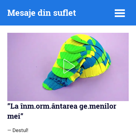
Skip
Mesaje din suflet
to
content
”La înm.orm.ântarea ge.menilor
mei”
— Destul!