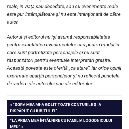
reale, în viață sau decedate, sau cu evenimente reale
este pur întâmplătoare și nu este intenționată de către
autor.
Autorul și editorul nu își asumă responsabilitatea
pentru exactitatea evenimentelor sau pentru modul în
care sunt portretizate personajele și nu sunt
răspunzători pentru eventuale interpretări greșite.
Această poveste este oferită „ca atare”, iar orice opinii
exprimate aparțin personajelor și nu reflectă punctele
de vedere ale autorului sau ale editorului.
Navigare
PREVIOUS
”SORA MEA MI-A GOLIT TOATE CONTURILE ȘI A
POST:
DISPĂRUT CU IUBITUL EI”
în
NEXT
”LA PRIMA MEA ÎNTÂLNIRE CU FAMILIA LOGODNICULUI
articole
POST:
MEU”