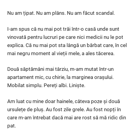
Nu am țipat. Nu am plâns. Nu am făcut scandal.
I-am spus că nu mai pot trăi într-o casă unde sunt
vinovată pentru lucruri pe care nici medicii nu le pot
explica. Că nu mai pot sta lângă un bărbat care, în cel
mai negru moment al vieții mele, a ales tăcerea.
Două săptămâni mai târziu, m-am mutat într-un
apartament mic, cu chirie, la marginea orașului.
Mobilat simplu. Pereți albi. Liniște.
Am luat cu mine doar hainele, câteva poze și două
ursulețe de pluș. Au fost zile grele. Au fost nopți în
care m-am întrebat dacă mai are rost să mă ridic din
pat.