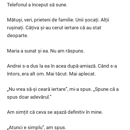
Telefonul a început să sune.
Mătuși, veri, prieteni de familie. Unii șocați. Alții
rușinați. Câțiva și-au cerut iertare că au stat
deoparte.
Maria a sunat și ea. Nu am răspuns.
Andrei s-a dus la ea în acea după-amiază. Când s-a
întors, era alt om. Mai tăcut. Mai aplecat.
„Nu vrea să-și ceară iertare”, mi-a spus. „Spune că a
spus doar adevărul.”
Am simțit că ceva se așază definitiv în mine.
„Atunci e simplu”, am spus.