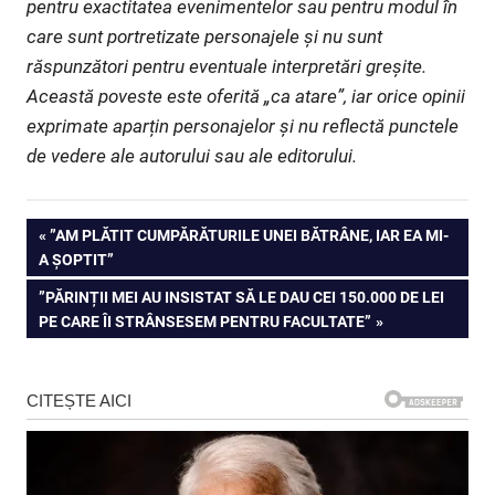
pentru exactitatea evenimentelor sau pentru modul în
care sunt portretizate personajele și nu sunt
răspunzători pentru eventuale interpretări greșite.
Această poveste este oferită „ca atare”, iar orice opinii
exprimate aparțin personajelor și nu reflectă punctele
de vedere ale autorului sau ale editorului.
Navigare
PREVIOUS
”AM PLĂTIT CUMPĂRĂTURILE UNEI BĂTRÂNE, IAR EA MI-
POST:
A ȘOPTIT”
în
NEXT
”PĂRINȚII MEI AU INSISTAT SĂ LE DAU CEI 150.000 DE LEI
articole
POST:
PE CARE ÎI STRÂNSESEM PENTRU FACULTATE”