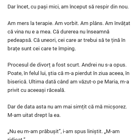
Dar încet, cu pași mici, am început să respir din nou.
Am mers la terapie. Am vorbit. Am plâns. Am învățat
că vina nu e a mea. Că durerea nu înseamnă
pedeapsă. Că uneori, cei care ar trebui să te țină în
brațe sunt cei care te împing.
Procesul de divorț a fost scurt. Andrei nu s-a opus.
Poate, în felul lui, știa că m-a pierdut în ziua aceea, în
biserică. Ultima dată când am văzut-o pe Maria, m-a
privit cu aceeași răceală.
Dar de data asta nu am mai simțit că mă micșorez.
M-am uitat drept la ea.
„Nu eu m-am prăbușit”, i-am spus liniștit. „M-am
ridicat.”