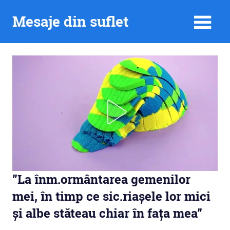
Skip
Mesaje din suflet
to
content
”La înm.ormântarea gemenilor
mei, în timp ce sic.riașele lor mici
și albe stăteau chiar în fața mea”