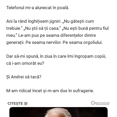
Telefonul mi-a alunecat în poală.
Ani la rând înghițisem jigniri. „Nu gătești cum
trebuie.” „Nu știi să ții casa.” „Nu ești bună pentru fiul
meu.” Le-am pus pe seama diferențelor dintre
generații. Pe seama nervilor. Pe seama orgoliului.
Dar să-mi spună, în ziua în care îmi îngropam copiii,
că i-am omorât eu?
Și Andrei să tacă?
M-am ridicat încet și m-am dus în sufragerie.