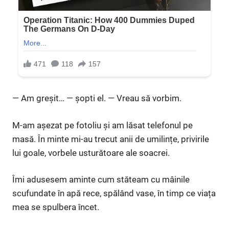
— Am greșit… — șopti el. — Vreau să vorbim.
M-am așezat pe fotoliu și am lăsat telefonul pe
masă. În minte mi-au trecut anii de umilințe, privirile
lui goale, vorbele usturătoare ale soacrei.
Îmi adusesem aminte cum stăteam cu mâinile
scufundate în apă rece, spălând vase, în timp ce viața
mea se spulbera încet.