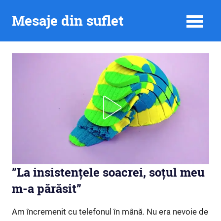
Skip
Mesaje din suflet
to
content
”La insistențele soacrei, soțul meu
m-a părăsit”
Am încremenit cu telefonul în mână. Nu era nevoie de