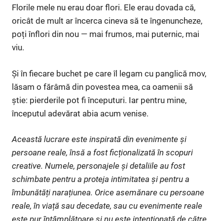
Florile mele nu erau doar flori. Ele erau dovada că,
oricât de mult ar încerca cineva să te îngenuncheze,
poți înflori din nou — mai frumos, mai puternic, mai
viu.
Și în fiecare buchet pe care îl legam cu panglică mov,
lăsam o fărâmă din povestea mea, ca oamenii să
știe: pierderile pot fi începuturi. Iar pentru mine,
începutul adevărat abia acum venise.
Această lucrare este inspirată din evenimente și
persoane reale, însă a fost ficționalizată în scopuri
creative. Numele, personajele și detaliile au fost
schimbate pentru a proteja intimitatea și pentru a
îmbunătăți narațiunea. Orice asemănare cu persoane
reale, în viață sau decedate, sau cu evenimente reale
este pur întâmplătoare și nu este intenționată de către