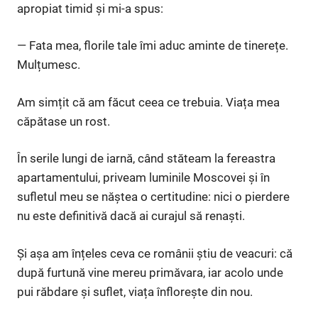
apropiat timid și mi-a spus:
— Fata mea, florile tale îmi aduc aminte de tinerețe.
Mulțumesc.
Am simțit că am făcut ceea ce trebuia. Viața mea
căpătase un rost.
În serile lungi de iarnă, când stăteam la fereastra
apartamentului, priveam luminile Moscovei și în
sufletul meu se năștea o certitudine: nici o pierdere
nu este definitivă dacă ai curajul să renaști.
Și așa am înțeles ceva ce românii știu de veacuri: că
după furtună vine mereu primăvara, iar acolo unde
pui răbdare și suflet, viața înflorește din nou.