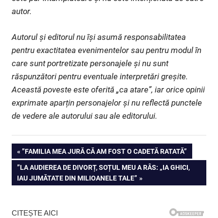
autor.
Autorul și editorul nu își asumă responsabilitatea
pentru exactitatea evenimentelor sau pentru modul în
care sunt portretizate personajele și nu sunt
răspunzători pentru eventuale interpretări greșite.
Această poveste este oferită „ca atare”, iar orice opinii
exprimate aparțin personajelor și nu reflectă punctele
de vedere ale autorului sau ale editorului.
Navigare
PREVIOUS
”FAMILIA MEA JURĂ CĂ AM FOST O CADETĂ RATATĂ”
POST:
NEXT
”LA AUDIEREA DE DIVORȚ, SOȚUL MEU A RÂS: „IA GHICI,
în
POST:
IAU JUMĂTATE DIN MILIOANELE TALE”
articole