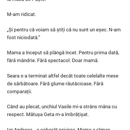
M-am ridicat.
„Și pentru că voiam să știți că nu sunt un eșec. N-am
fost niciodată.”
Mama a început să plângă încet. Pentru prima dată,
fără mândrie. Fără spectacol. Doar mamă.
Seara s-a terminat altfel decât toate celelalte mese
de sărbătoare. Fără glume răutăcioase. Fără
comparații.
Când au plecat, unchiul Vasile mi-a strâns mâna cu
respect. Mătușa Geta m-a îmbrățișat.
Iar Andreea… a coborât privirea. Mama a rămas