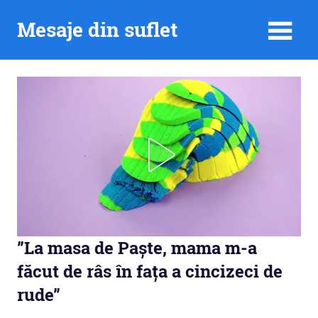
Skip
Mesaje din suflet
to
content
”La masa de Paște, mama m-a
făcut de râs în fața a cincizeci de
rude”