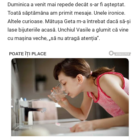
Duminica a venit mai repede decât s-ar fi așteptat.
Toată săptămâna am primit mesaje. Unele ironice.
Altele curioase. Mătușa Geta m-a întrebat dacă să-și
lase bijuteriile acasă. Unchiul Vasile a glumit că vine
cu mașina veche, „să nu atragă atenția”.