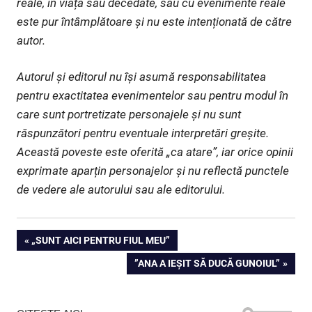
reale, în viață sau decedate, sau cu evenimente reale
este pur întâmplătoare și nu este intenționată de către
autor.
Autorul și editorul nu își asumă responsabilitatea
pentru exactitatea evenimentelor sau pentru modul în
care sunt portretizate personajele și nu sunt
răspunzători pentru eventuale interpretări greșite.
Această poveste este oferită „ca atare”, iar orice opinii
exprimate aparțin personajelor și nu reflectă punctele
de vedere ale autorului sau ale editorului.
Navigare
PREVIOUS
„SUNT AICI PENTRU FIUL MEU”
POST:
NEXT
”ANA A IEȘIT SĂ DUCĂ GUNOIUL”
în
POST:
articole