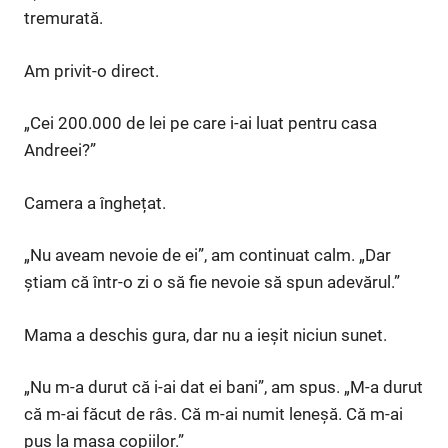
tremurată.
Am privit-o direct.
„Cei 200.000 de lei pe care i-ai luat pentru casa
Andreei?”
Camera a înghețat.
„Nu aveam nevoie de ei”, am continuat calm. „Dar
știam că într-o zi o să fie nevoie să spun adevărul.”
Mama a deschis gura, dar nu a ieșit niciun sunet.
„Nu m-a durut că i-ai dat ei bani”, am spus. „M-a durut
că m-ai făcut de râs. Că m-ai numit leneșă. Că m-ai
pus la masa copiilor.”