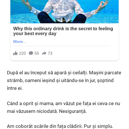
După el au început să apară și ceilalți. Mașini parcate
strâmb, oameni ieșind și uitându-se în jur, șoptind
între ei.
Când a oprit și mama, am văzut pe fața ei ceva ce nu
mai văzusem niciodată. Nesiguranță.
Am coborât scările din fața clădirii. Pur și simplu.