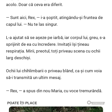
acolo. Doar că ceva era diferit.
— Sunt aici, Rex, — i-a șoptit, atingându-și fruntea de
capul lui. — Nu te las singur.
L-a ajutat să se așeze pe iarbă, iar corpul lui, greu, s-a
sprijinit de ea cu încredere. Invitații își țineau
respirația. Mirii, preotul, toți priveau scena cu ochii
larg deschiși.
Ochii lui chihlimbarii o priveau blând, ca și cum voia
să-i transmită un ultim mesaj.
— Rex, — a spus din nou Maria, cu voce tremurândă.