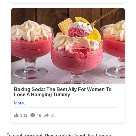
În acel moment, Rex a mârâit încet. Nu fusese