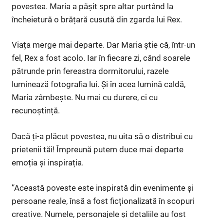
povestea. Maria a pășit spre altar purtând la
încheietură o brățară cusută din zgarda lui Rex.
Viața merge mai departe. Dar Maria știe că, într-un
fel, Rex a fost acolo. Iar în fiecare zi, când soarele
pătrunde prin fereastra dormitorului, razele
luminează fotografia lui. Și în acea lumină caldă,
Maria zâmbește. Nu mai cu durere, ci cu
recunoștință.
Dacă ți-a plăcut povestea, nu uita să o distribui cu
prietenii tăi! Împreună putem duce mai departe
emoția și inspirația.
”Această poveste este inspirată din evenimente și
persoane reale, însă a fost ficționalizată în scopuri
creative. Numele, personajele și detaliile au fost