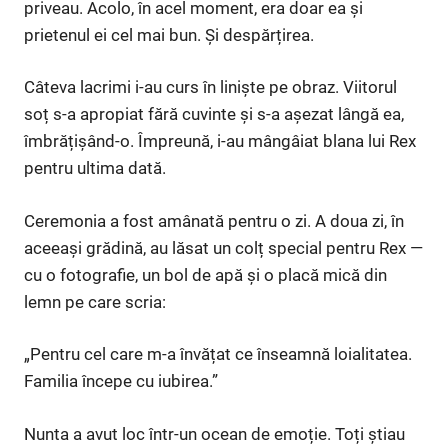
priveau. Acolo, în acel moment, era doar ea și
prietenul ei cel mai bun. Și despărțirea.
Câteva lacrimi i-au curs în liniște pe obraz. Viitorul
soț s-a apropiat fără cuvinte și s-a așezat lângă ea,
îmbrățișând-o. Împreună, i-au mângâiat blana lui Rex
pentru ultima dată.
Ceremonia a fost amânată pentru o zi. A doua zi, în
aceeași grădină, au lăsat un colț special pentru Rex —
cu o fotografie, un bol de apă și o placă mică din
lemn pe care scria:
„Pentru cel care m-a învățat ce înseamnă loialitatea.
Familia începe cu iubirea.”
Nunta a avut loc într-un ocean de emoție. Toți știau