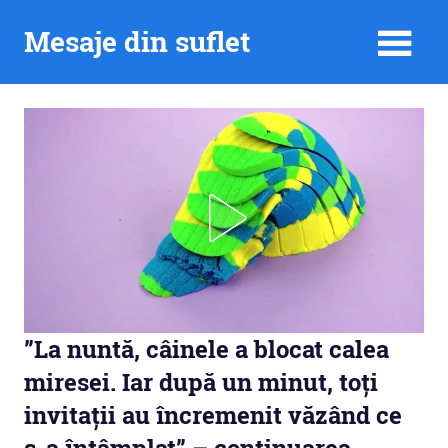
Skip
Mesaje din suflet
to
content
”La nuntă, câinele a blocat calea
miresei. Iar după un minut, toți
invitații au încremenit văzând ce