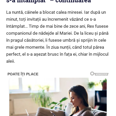
s-a întâmplat” – continuarea
La nuntă, câinele a blocat calea miresei. Iar după un
minut, toți invitații au încremenit văzând ce s-a
întâmplat… Timp de mai bine de zece ani, Rex fusese
companionul de nădejde al Mariei. De la liceu și până
în pragul căsătoriei, îi fusese umbră și sprijin în cele
mai grele momente. În ziua nunții, când totul părea
perfect, el s-a așezat brusc în fața ei, chiar în mijlocul
aleii.