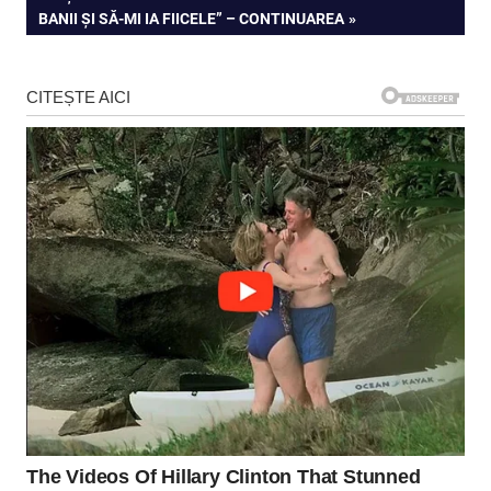
articole
POST:
BANII ȘI SĂ-MI IA FIICELE” – CONTINUAREA