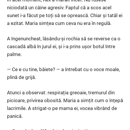
niciodată un câine agresiv. Faptul că a scos acel
sunet i-a făcut pe toți să se oprească. Chiar și tatăl ei
a ezitat. Maria simțea cum ceva nu era în regulă.
A îngenuncheat, lăsându-și rochia să se reverse ca o
cascadă albă în jurul ei, și i-a prins ușor botul între
palme.
— Ce e cu tine, băiete? — a întrebat cu o voce moale,
plină de grijă.
Atunci a observat: respirația greoaie, tremurul din
picioare, privirea obosită. Maria a simțit cum o înțepă
lacrimile. A strigat-o pe mama ei, vocea vibrând de
panică.