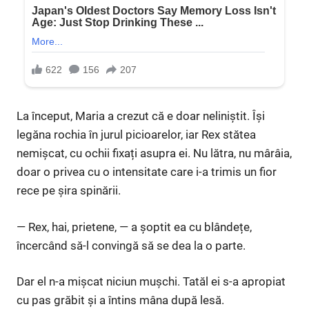
La început, Maria a crezut că e doar neliniștit. Își
legăna rochia în jurul picioarelor, iar Rex stătea
nemișcat, cu ochii fixați asupra ei. Nu lătra, nu mârâia,
doar o privea cu o intensitate care i-a trimis un fior
rece pe șira spinării.
— Rex, hai, prietene, — a șoptit ea cu blândețe,
încercând să-l convingă să se dea la o parte.
Dar el n-a mișcat niciun mușchi. Tatăl ei s-a apropiat
cu pas grăbit și a întins mâna după lesă.