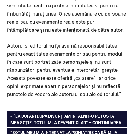
schimbate pentru a proteja intimitatea și pentru a
îmbunătăți narațiunea. Orice asemănare cu persoane
reale, sau cu evenimente reale este pur
întâmplătoare și nu este intenționată de către autor.
Autorul și editorul nu își asumă responsabilitatea
pentru exactitatea evenimentelor sau pentru modul
în care sunt portretizate personajele și nu sunt
răspunzători pentru eventuale interpretări greșite.
Această poveste este oferită „ca atare”, iar orice
opinii exprimate aparțin personajelor și nu reflectă
punctele de vedere ale autorului sau ale editorului.”
Navigare
PREVIOUS
”LA DOI ANI DUPĂ DIVORȚ, AM ÎNTÂLNIT-O PE FOSTA
POST:
MEA SOȚIE: TOTUL MI-A DEVENIT CLAR” – CONTINUAREA
în
NEXT
”SOȚUL MEU M-A INTERNAT LA PSIHIATRIE CA SĂ-MI IA