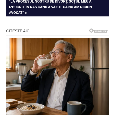
NEXT
”LA PROCESUL NOSTRU DE DIVORȚ, SOȚUL MEU A
articole
POST:
IZBUCNIT ÎN RÂS CÂND A VĂZUT CĂ NU AM NICIUN
AVOCAT”