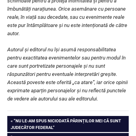
schimbate pentru a proteja intimitatea și pentru a
îmbunătăți narațiunea. Orice asemănare cu persoane
reale, în viață sau decedate, sau cu evenimente reale
este pur întâmplătoare și nu este intenționată de către
autor.
Autorul și editorul nu își asumă responsabilitatea
pentru exactitatea evenimentelor sau pentru modul în
care sunt portretizate personajele și nu sunt
răspunzători pentru eventuale interpretări greșite.
Această poveste este oferită „ca atare”, iar orice opinii
exprimate aparțin personajelor și nu reflectă punctele
de vedere ale autorului sau ale editorului.
Navigare
PREVIOUS
”NU LE-AM SPUS NICIODATĂ PĂRINȚILOR MEI CĂ SUNT
POST:
JUDECĂTOR FEDERAL”
în