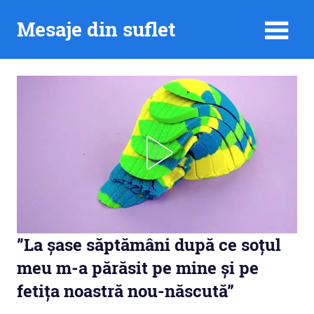
Skip
Mesaje din suflet
to
content
”La șase săptămâni după ce soțul
meu m-a părăsit pe mine și pe
fetița noastră nou-născută”