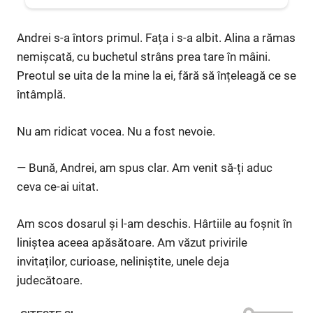
Andrei s-a întors primul. Fața i s-a albit. Alina a rămas
nemișcată, cu buchetul strâns prea tare în mâini.
Preotul se uita de la mine la ei, fără să înțeleagă ce se
întâmplă.
Nu am ridicat vocea. Nu a fost nevoie.
— Bună, Andrei, am spus clar. Am venit să-ți aduc
ceva ce-ai uitat.
Am scos dosarul și l-am deschis. Hârtiile au foșnit în
liniștea aceea apăsătoare. Am văzut privirile
invitaților, curioase, neliniștite, unele deja
judecătoare.