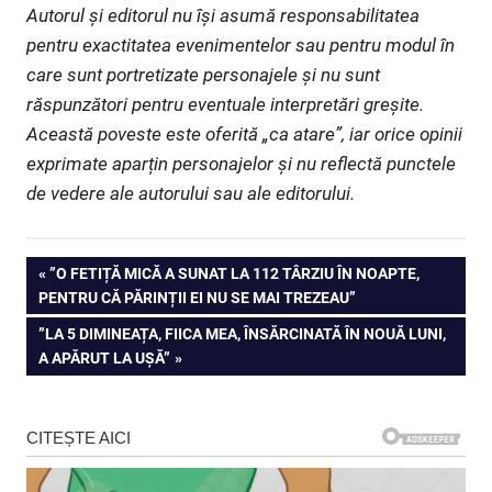
Autorul și editorul nu își asumă responsabilitatea
pentru exactitatea evenimentelor sau pentru modul în
care sunt portretizate personajele și nu sunt
răspunzători pentru eventuale interpretări greșite.
Această poveste este oferită „ca atare”, iar orice opinii
exprimate aparțin personajelor și nu reflectă punctele
de vedere ale autorului sau ale editorului.
Navigare
PREVIOUS
”O FETIȚĂ MICĂ A SUNAT LA 112 TÂRZIU ÎN NOAPTE,
POST:
PENTRU CĂ PĂRINȚII EI NU SE MAI TREZEAU”
în
NEXT
”LA 5 DIMINEAȚA, FIICA MEA, ÎNSĂRCINATĂ ÎN NOUĂ LUNI,
articole
POST:
A APĂRUT LA UȘĂ”