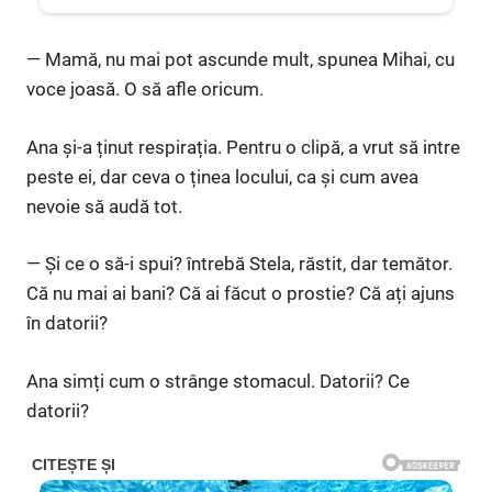
— Mamă, nu mai pot ascunde mult, spunea Mihai, cu
voce joasă. O să afle oricum.
Ana și-a ținut respirația. Pentru o clipă, a vrut să intre
peste ei, dar ceva o ținea locului, ca și cum avea
nevoie să audă tot.
— Și ce o să-i spui? întrebă Stela, răstit, dar temător.
Că nu mai ai bani? Că ai făcut o prostie? Că ați ajuns
în datorii?
Ana simți cum o strânge stomacul. Datorii? Ce
datorii?