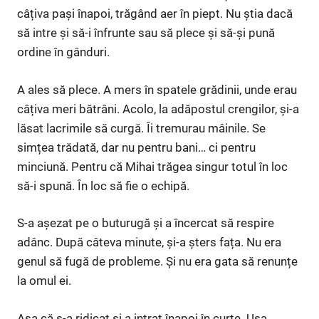
câțiva pași înapoi, trăgând aer în piept. Nu știa dacă
să intre și să-i înfrunte sau să plece și să-și pună
ordine în gânduri.
A ales să plece. A mers în spatele grădinii, unde erau
câțiva meri bătrâni. Acolo, la adăpostul crengilor, și-a
lăsat lacrimile să curgă. Îi tremurau mâinile. Se
simțea trădată, dar nu pentru bani… ci pentru
minciună. Pentru că Mihai trăgea singur totul în loc
să-i spună. În loc să fie o echipă.
S-a așezat pe o buturugă și a încercat să respire
adânc. După câteva minute, și-a șters fața. Nu era
genul să fugă de probleme. Și nu era gata să renunțe
la omul ei.
Așa că s-a ridicat și a intrat înapoi în curte. Ușa