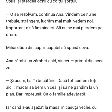
Stela își ștergea ochii cu colțul șorțului.
— O să rezolvăm, continuă Ana. Vindem ce nu ne
trebuie, strângem, lucrăm mai mult, vedem noi.
Important e să fim sinceri. Să nu ne mai pierdem pe
drum.
Mihai dădu din cap, incapabil să spună ceva.
Ana zâmbi, un zâmbet cald, sincer — primul din acea
zi.
— Și acum, hai în bucătărie. Dacă tot suntem toți
aici… măcar să bem un ceai și să ne gândim la un
plan. Dar împreună. Ca o familie adevărată.
Iar când s-au așezat la masă, în căsuța veche, cu