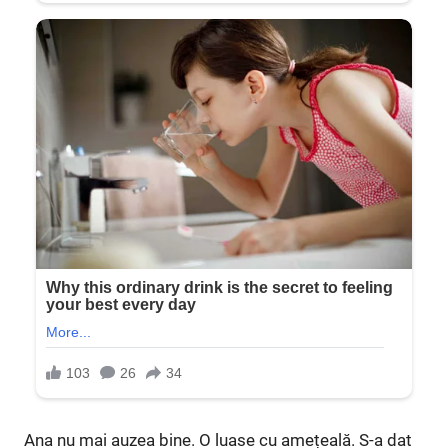
Ana nu mai auzea bine. O luase cu amețeală. S-a dat