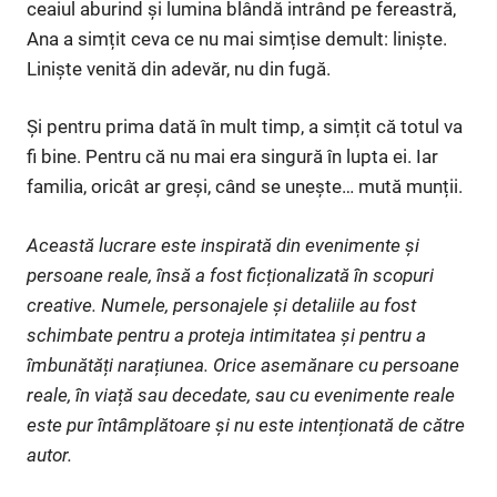
ceaiul aburind și lumina blândă intrând pe fereastră,
Ana a simțit ceva ce nu mai simțise demult: liniște.
Liniște venită din adevăr, nu din fugă.
Și pentru prima dată în mult timp, a simțit că totul va
fi bine. Pentru că nu mai era singură în lupta ei. Iar
familia, oricât ar greși, când se unește… mută munții.
Această lucrare este inspirată din evenimente și
persoane reale, însă a fost ficționalizată în scopuri
creative. Numele, personajele și detaliile au fost
schimbate pentru a proteja intimitatea și pentru a
îmbunătăți narațiunea. Orice asemănare cu persoane
reale, în viață sau decedate, sau cu evenimente reale
este pur întâmplătoare și nu este intenționată de către
autor.