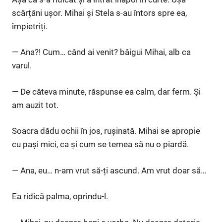
scârțâni ușor. Mihai și Stela s-au întors spre ea,
împietriți.
— Ana?! Cum… când ai venit? bâigui Mihai, alb ca
varul.
— De câteva minute, răspunse ea calm, dar ferm. Și
am auzit tot.
Soacra dădu ochii în jos, rușinată. Mihai se apropie
cu pași mici, ca și cum se temea să nu o piardă.
— Ana, eu… n-am vrut să-ți ascund. Am vrut doar să…
Ea ridică palma, oprindu-l.