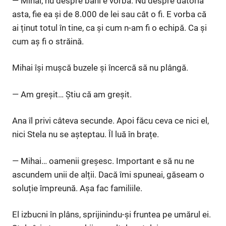
— Mihai, nu despre bani e vorba. Nu despre datoria
asta, fie ea și de 8.000 de lei sau cât o fi. E vorba că
ai ținut totul în tine, ca și cum n-am fi o echipă. Ca și
cum aș fi o străină.
Mihai își mușcă buzele și încercă să nu plângă.
— Am greșit… Știu că am greșit.
Ana îl privi câteva secunde. Apoi făcu ceva ce nici el,
nici Stela nu se așteptau. Îl luă în brațe.
— Mihai… oamenii greșesc. Important e să nu ne
ascundem unii de alții. Dacă îmi spuneai, găseam o
soluție împreună. Așa fac familiile.
El izbucni în plâns, sprijinindu-și fruntea pe umărul ei.