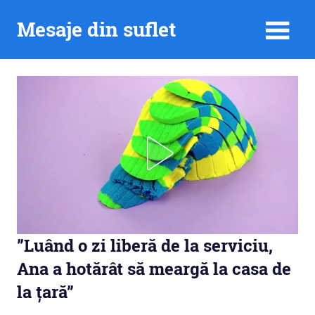
Skip
Mesaje din suflet
to
content
”Luând o zi liberă de la serviciu,
Ana a hotărât să meargă la casa de
la țară”