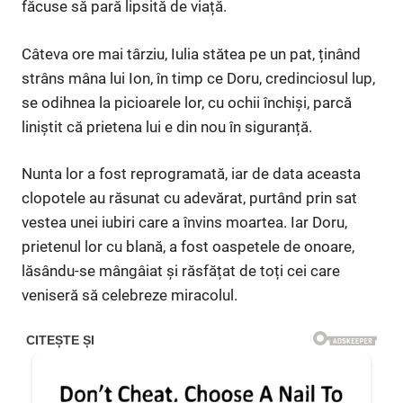
făcuse să pară lipsită de viață.
Câteva ore mai târziu, Iulia stătea pe un pat, ținând
strâns mâna lui Ion, în timp ce Doru, credinciosul lup,
se odihnea la picioarele lor, cu ochii închiși, parcă
liniștit că prietena lui e din nou în siguranță.
Nunta lor a fost reprogramată, iar de data aceasta
clopotele au răsunat cu adevărat, purtând prin sat
vestea unei iubiri care a învins moartea. Iar Doru,
prietenul lor cu blană, a fost oaspetele de onoare,
lăsându-se mângâiat și răsfățat de toți cei care
veniseră să celebreze miracolul.