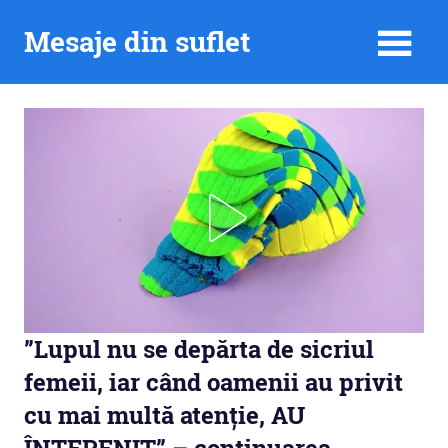
Skip
Mesaje din suflet
to
content
”Lupul nu se depărta de sicriul
femeii, iar când oamenii au privit
cu mai multă atenție, AU