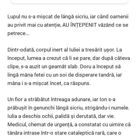
Lupul nu s-a mișcat de lângă sicriu, iar când oamenii
au privit mai cu atenție, AU ÎNȚEPENIT văzând ce se
petrece…
Dintr-odată, corpul inert al Iuliei a tresărit ușor. La
început, lumea a crezut că li se pare, dar după câteva
clipe, s-a auzit un geamăt slab. Doru a început să
lingă mâna fetei cu un soi de disperare tandră, iar
mâna i s-a mișcat încet, ca răspuns.
Un fior a străbătut întreaga adunare, iar Ion s-a
prăbușit în genunchi lângă sicriu, strigându-i numele.
Iulia a deschis ochii, palidă și derutată, dar vie.
Medicul, chemat de urgență, a constatat cu uimire că
tânăra intrase într-o stare cataleptică rară, care o