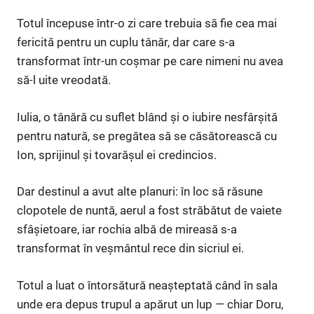
Totul începuse într-o zi care trebuia să fie cea mai
fericită pentru un cuplu tânăr, dar care s-a
transformat într-un coșmar pe care nimeni nu avea
să-l uite vreodată.
Iulia, o tânără cu suflet blând și o iubire nesfârșită
pentru natură, se pregătea să se căsătorească cu
Ion, sprijinul și tovarășul ei credincios.
Dar destinul a avut alte planuri: în loc să răsune
clopotele de nuntă, aerul a fost străbătut de vaiete
sfâșietoare, iar rochia albă de mireasă s-a
transformat în veșmântul rece din sicriul ei.
Totul a luat o întorsătură neașteptată când în sala
unde era depus trupul a apărut un lup — chiar Doru,