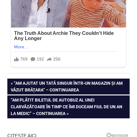
Navigare
PREVIOUS
”AM AJUTAT UN TATĂ SINGUR ÎNTR-UN MAGAZIN ȘI AM
POST:
VĂZUT BRĂȚARA” – CONTINUAREA
în
NEXT
”AM PLĂTIT BILETUL DE AUTOBUZ AL UNEI
articole
POST:
CLARVĂZĂTOARE ÎN TIMP CE ÎMI DUCEAM FIUL DE UN AN
LA MEDIC” – CONTINUAREA