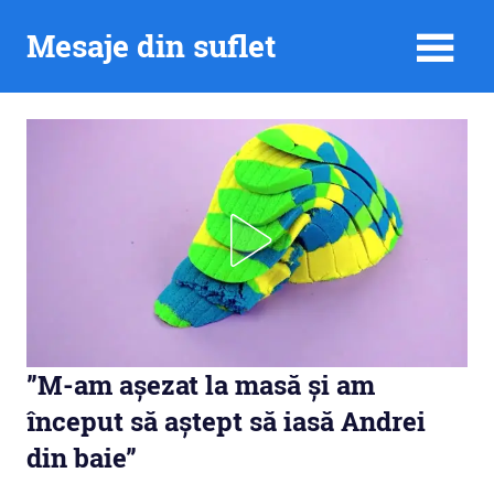
Skip
Mesaje din suflet
to
content
”M-am așezat la masă și am
început să aștept să iasă Andrei
din baie”