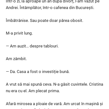
Într-o zi, la aproape un an după divorț, l-am văzut pe
Andrei. Întâmplător, într-o cafenea din București.
Îmbătrânise. Sau poate doar părea obosit.
M-a privit lung.
— Am auzit… despre tablouri.
Am zâmbit.
— Da. Casa a fost o investiție bună.
A vrut să mai spună ceva. N-a găsit cuvintele. Cristina
nu era cu el. Am plecat prima.
Afară mirosea a ploaie de vară. Am urcat în mașină și