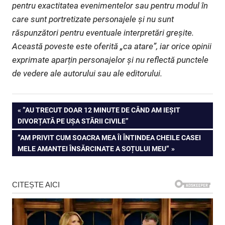
pentru exactitatea evenimentelor sau pentru modul în
care sunt portretizate personajele și nu sunt
răspunzători pentru eventuale interpretări greșite.
Această poveste este oferită „ca atare”, iar orice opinii
exprimate aparțin personajelor și nu reflectă punctele
de vedere ale autorului sau ale editorului.
Navigare
PREVIOUS
”AU TRECUT DOAR 12 MINUTE DE CÂND AM IEȘIT
POST:
DIVORȚATĂ PE UȘA STĂRII CIVILE”
în
NEXT
”AM PRIVIT CUM SOACRA MEA ÎI ÎNTINDEA CHEILE CASEI
articole
POST:
MELE AMANTEI ÎNSĂRCINATE A SOȚULUI MEU”