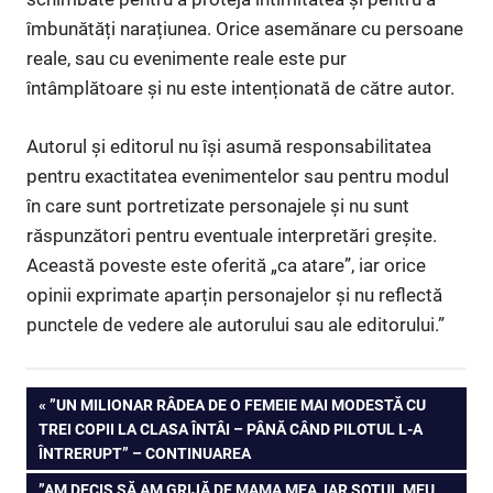
îmbunătăți narațiunea. Orice asemănare cu persoane
reale, sau cu evenimente reale este pur
întâmplătoare și nu este intenționată de către autor.
Autorul și editorul nu își asumă responsabilitatea
pentru exactitatea evenimentelor sau pentru modul
în care sunt portretizate personajele și nu sunt
răspunzători pentru eventuale interpretări greșite.
Această poveste este oferită „ca atare”, iar orice
opinii exprimate aparțin personajelor și nu reflectă
punctele de vedere ale autorului sau ale editorului.”
Navigare
PREVIOUS
”UN MILIONAR RÂDEA DE O FEMEIE MAI MODESTĂ CU
POST:
TREI COPII LA CLASA ÎNTÂI – PÂNĂ CÂND PILOTUL L-A
în
ÎNTRERUPT” – CONTINUAREA
NEXT
”AM DECIS SĂ AM GRIJĂ DE MAMA MEA, IAR SOȚUL MEU