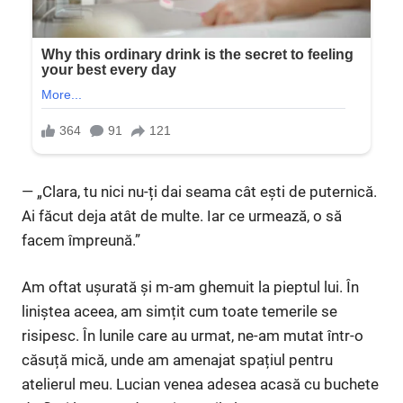
— „Clara, tu nici nu-ți dai seama cât ești de puternică.
Ai făcut deja atât de multe. Iar ce urmează, o să
facem împreună.”
Am oftat ușurată și m-am ghemuit la pieptul lui. În
liniștea aceea, am simțit cum toate temerile se
risipesc. În lunile care au urmat, ne-am mutat într-o
căsuță mică, unde am amenajat spațiul pentru
atelierul meu. Lucian venea adesea acasă cu buchete