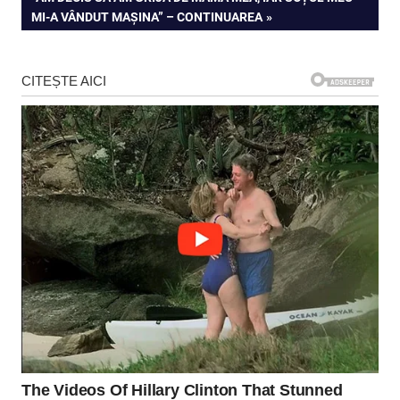
articole
POST:
MI-A VÂNDUT MAȘINA” – CONTINUAREA