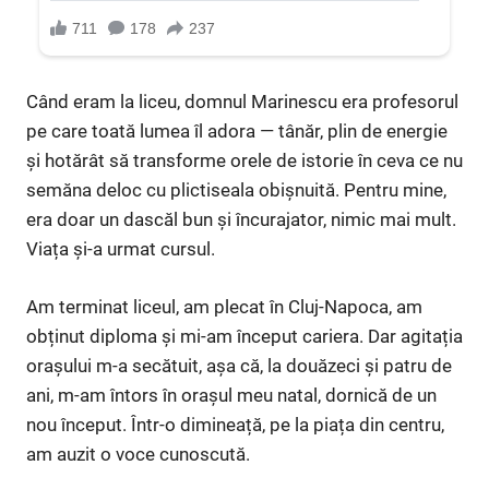
Când eram la liceu, domnul Marinescu era profesorul
pe care toată lumea îl adora — tânăr, plin de energie
și hotărât să transforme orele de istorie în ceva ce nu
semăna deloc cu plictiseala obișnuită. Pentru mine,
era doar un dascăl bun și încurajator, nimic mai mult.
Viața și-a urmat cursul.
Am terminat liceul, am plecat în Cluj-Napoca, am
obținut diploma și mi-am început cariera. Dar agitația
orașului m-a secătuit, așa că, la douăzeci și patru de
ani, m-am întors în orașul meu natal, dornică de un
nou început. Într-o dimineață, pe la piața din centru,
am auzit o voce cunoscută.