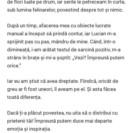
de flori luate pe drum, iar serile le petreceam în curte,
sub lumina felinarelor, povestind despre tot și nimic.
După un timp, afacerea mea cu obiecte lucrate
manual a început să prindă contur, iar Lucian m-a
sprijinit pas cu pas, mândru de mine. Când, într-o
dimineață, i-am arătat testul de sarcină pozitiv, m-a
strâns în brațe și mi-a șoptit: „Vezi? Împreună putem
orice.”
Iar eu am știut că avea dreptate. Fiindcă, oricât de
greu ar fi fost uneori, îl aveam pe el. Și asta făcea
toată diferența.
Dacă ți-a plăcut povestea, nu uita să o distribui cu
prietenii tăi! Împreună putem duce mai departe
emoția și inspirația.