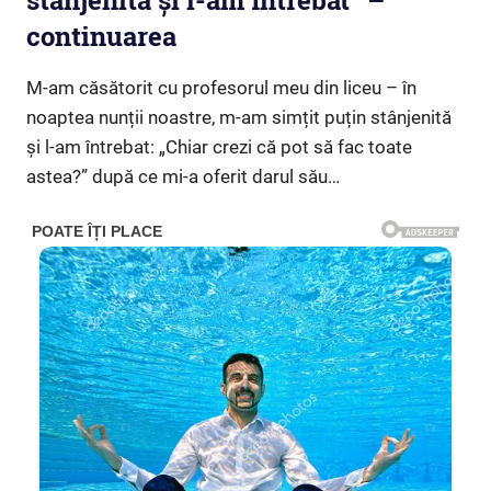
stânjenită și l-am întrebat” –
continuarea
M-am căsătorit cu profesorul meu din liceu – în
noaptea nunții noastre, m-am simțit puțin stânjenită
și l-am întrebat: „Chiar crezi că pot să fac toate
astea?” după ce mi-a oferit darul său…