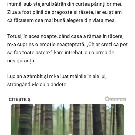
intimă, sub stejarul bătrân din curtea părinților mei.
Ziua a fost plină de dragoste și râsete, iar eu știam
că făcusem cea mai bună alegere din viața mea.
Totuși, în acea noapte, când casa a rămas în tăcere,
m-a cuprins o emoție neașteptată. „Chiar crezi că pot
să fac toate astea?” l-am întrebat, cu o urmă de
nesiguranță…
Lucian a zâmbit și mi-a luat mâinile în ale lui,
strângându-le cu blândețe.