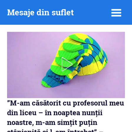
Skip
Mesaje din suflet
to
content
”M-am căsătorit cu profesorul meu
din liceu – în noaptea nunții
noastre, m-am simțit puțin