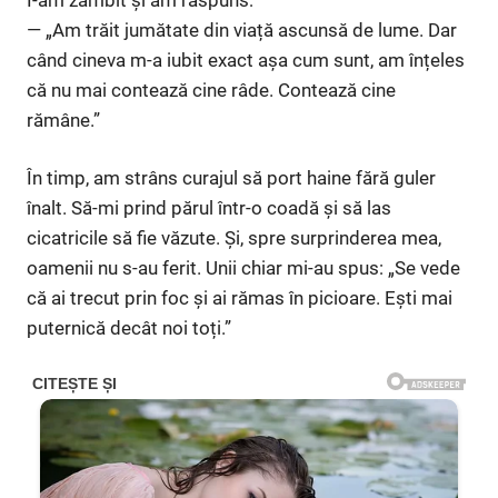
— „Am trăit jumătate din viață ascunsă de lume. Dar
când cineva m-a iubit exact așa cum sunt, am înțeles
că nu mai contează cine râde. Contează cine
rămâne.”
În timp, am strâns curajul să port haine fără guler
înalt. Să-mi prind părul într-o coadă și să las
cicatricile să fie văzute. Și, spre surprinderea mea,
oamenii nu s-au ferit. Unii chiar mi-au spus: „Se vede
că ai trecut prin foc și ai rămas în picioare. Ești mai
puternică decât noi toți.”