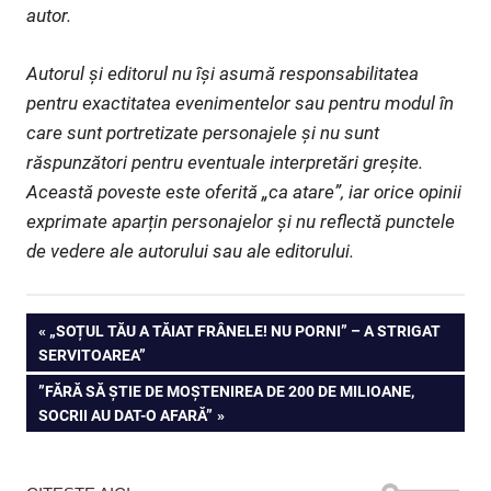
autor.
Autorul și editorul nu își asumă responsabilitatea
pentru exactitatea evenimentelor sau pentru modul în
care sunt portretizate personajele și nu sunt
răspunzători pentru eventuale interpretări greșite.
Această poveste este oferită „ca atare”, iar orice opinii
exprimate aparțin personajelor și nu reflectă punctele
de vedere ale autorului sau ale editorului.
Navigare
PREVIOUS
„SOȚUL TĂU A TĂIAT FRÂNELE! NU PORNI” – A STRIGAT
POST:
SERVITOAREA”
în
NEXT
”FĂRĂ SĂ ȘTIE DE MOȘTENIREA DE 200 DE MILIOANE,
articole
POST:
SOCRII AU DAT-O AFARĂ”