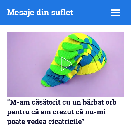
Skip
Mesaje din suflet
to
content
”M-am căsătorit cu un bărbat orb
pentru că am crezut că nu-mi
poate vedea cicatricile”