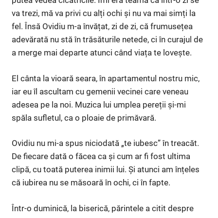
putea vedea cicatricile. Îmi era teamă că într-o zi se
va trezi, mă va privi cu alți ochi și nu va mai simți la
fel. Însă Ovidiu m-a învățat, zi de zi, că frumusețea
adevărată nu stă în trăsăturile netede, ci în curajul de
a merge mai departe atunci când viața te lovește.
El cânta la vioară seara, în apartamentul nostru mic,
iar eu îl ascultam cu gemenii vecinei care veneau
adesea pe la noi. Muzica lui umplea pereții și-mi
spăla sufletul, ca o ploaie de primăvară.
Ovidiu nu mi-a spus niciodată „te iubesc” în treacăt.
De fiecare dată o făcea ca și cum ar fi fost ultima
clipă, cu toată puterea inimii lui. Și atunci am înțeles
că iubirea nu se măsoară în ochi, ci în fapte.
Într-o duminică, la biserică, părintele a citit despre