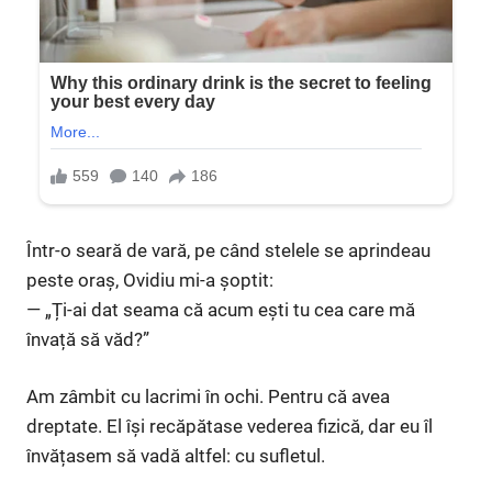
Într-o seară de vară, pe când stelele se aprindeau
peste oraș, Ovidiu mi-a șoptit:
— „Ți-ai dat seama că acum ești tu cea care mă
învață să văd?”
Am zâmbit cu lacrimi în ochi. Pentru că avea
dreptate. El își recăpătase vederea fizică, dar eu îl
învățasem să vadă altfel: cu sufletul.