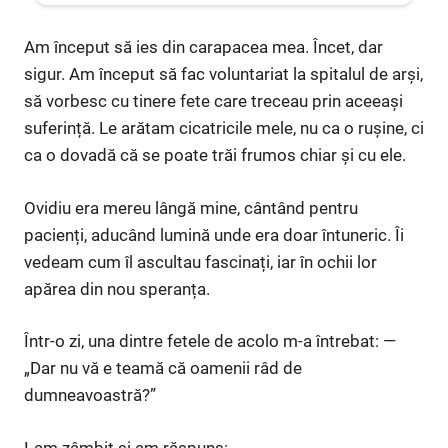
Am început să ies din carapacea mea. Încet, dar
sigur. Am început să fac voluntariat la spitalul de arși,
să vorbesc cu tinere fete care treceau prin aceeași
suferință. Le arătam cicatricile mele, nu ca o rușine, ci
ca o dovadă că se poate trăi frumos chiar și cu ele.
Ovidiu era mereu lângă mine, cântând pentru
pacienți, aducând lumină unde era doar întuneric. Îi
vedeam cum îl ascultau fascinați, iar în ochii lor
apărea din nou speranța.
Într-o zi, una dintre fetele de acolo m-a întrebat: —
„Dar nu vă e teamă că oamenii râd de
dumneavoastră?”
I-am zâmbit și am răspuns: