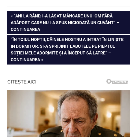
Navigare
PREVIOUS
”ANI LA RÂND, I-A LĂSAT MÂNCARE UNUI OM FĂRĂ
POST:
ADĂPOST CARE NU I-A SPUS NICIODATĂ UN CUVÂNT” –
în
CONTINUAREA
articole
NEXT
”ÎN TOIUL NOPȚII, CÂINELE NOSTRU A INTRAT ÎN LINIȘTE
POST:
ÎN DORMITOR, ȘI-A SPRIJINIT LĂBUȚELE PE PIEPTUL
SOȚIEI MELE ADORMITE ȘI A ÎNCEPUT SĂ LATRE” –
CONTINUAREA