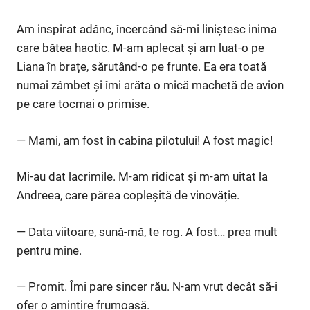
Am inspirat adânc, încercând să-mi liniștesc inima
care bătea haotic. M-am aplecat și am luat-o pe
Liana în brațe, sărutând-o pe frunte. Ea era toată
numai zâmbet și îmi arăta o mică machetă de avion
pe care tocmai o primise.
— Mami, am fost în cabina pilotului! A fost magic!
Mi-au dat lacrimile. M-am ridicat și m-am uitat la
Andreea, care părea copleșită de vinovăție.
— Data viitoare, sună-mă, te rog. A fost… prea mult
pentru mine.
— Promit. Îmi pare sincer rău. N-am vrut decât să-i
ofer o amintire frumoasă.