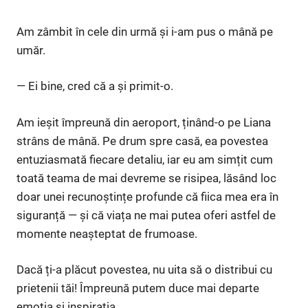
Am zâmbit în cele din urmă și i-am pus o mână pe
umăr.
— Ei bine, cred că a și primit-o.
Am ieșit împreună din aeroport, ținând-o pe Liana
strâns de mână. Pe drum spre casă, ea povestea
entuziasmată fiecare detaliu, iar eu am simțit cum
toată teama de mai devreme se risipea, lăsând loc
doar unei recunoștințe profunde că fiica mea era în
siguranță — și că viața ne mai putea oferi astfel de
momente neașteptat de frumoase.
Dacă ți-a plăcut povestea, nu uita să o distribui cu
prietenii tăi! Împreună putem duce mai departe
emoția și inspirația.