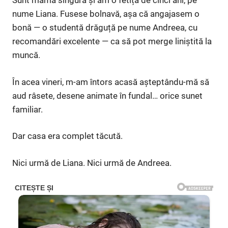
Sunt mamă singură și am o fetiță de cinci ani, pe
nume Liana. Fusese bolnavă, așa că angajasem o
bonă — o studentă drăguță pe nume Andreea, cu
recomandări excelente — ca să pot merge liniștită la
muncă.
În acea vineri, m-am întors acasă așteptându-mă să
aud râsete, desene animate în fundal… orice sunet
familiar.
Dar casa era complet tăcută.
Nici urmă de Liana. Nici urmă de Andreea.