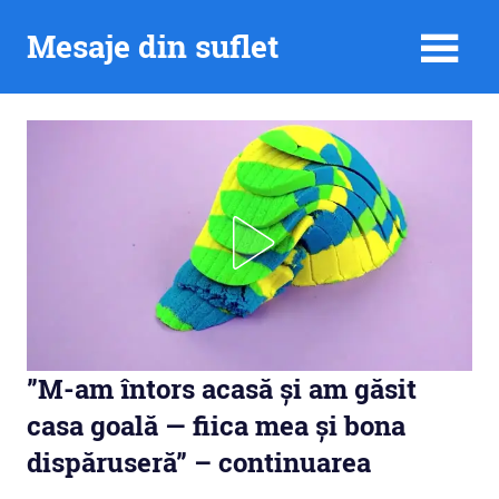
Skip
Mesaje din suflet
to
content
”M-am întors acasă și am găsit
casa goală — fiica mea și bona
dispăruseră” – continuarea