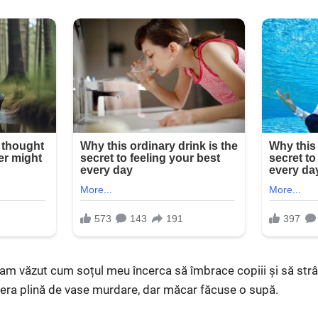
 am văzut cum soțul meu încerca să îmbrace copiii și să strâ
 era plină de vase murdare, dar măcar făcuse o supă.