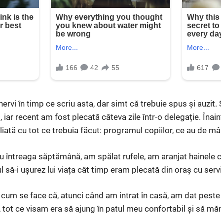
nervi în timp ce scriu asta, dar simt că trebuie spus și auzi
, iar recent am fost plecată câteva zile într-o delegație. Înain
liată cu tot ce trebuia făcut: programul copiilor, ce au de mân
u întreaga săptămână, am spălat rufele, am aranjat hainele c
ul să-i ușurez lui viața cât timp eram plecată din oraș cu servi
 cum se face că, atunci când am intrat în casă, am dat pest
 tot ce visam era să ajung în patul meu confortabil și să mă