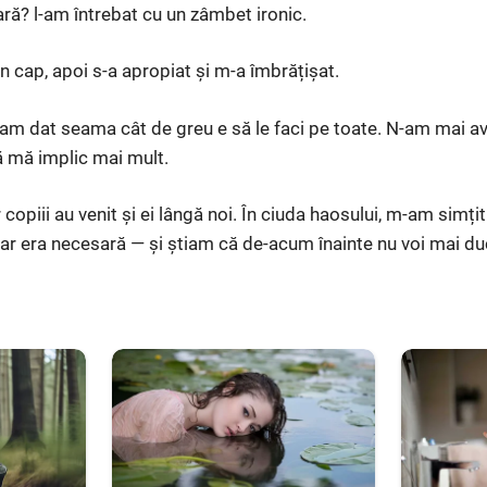
ră? l-am întrebat cu un zâmbet ironic.
din cap, apoi s-a apropiat și m-a îmbrățișat.
-am dat seama cât de greu e să le faci pe toate. N-am mai avu
 mă implic mai mult.
 copiii au venit și ei lângă noi. În ciuda haosului, m-am simțit
dar era necesară — și știam că de-acum înainte nu voi mai du