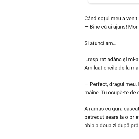
Când soțul meu a venit 
— Bine că ai ajuns! Mor
Și atunci am…
…respirat adânc și mi-a
Am luat cheile de la ma
— Perfect, dragul meu. 
mâine. Tu ocupă-te de co
A rămas cu gura căscat
petrecut seara la o pri
abia a doua zi după prâ