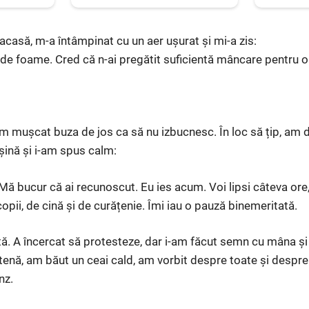
acasă, m-a întâmpinat cu un aer ușurat și mi-a zis:
 de foame. Cred că n-ai pregătit suficientă mâncare pentru
m mușcat buza de jos ca să nu izbucnesc. În loc să țip, am de
șină și i-am spus calm:
Mă bucur că ai recunoscut. Eu ies acum. Voi lipsi câteva ore
pii, de cină și de curățenie. Îmi iau o pauză binemeritată.
ă. A încercat să protesteze, dar i-am făcut semn cu mâna ș
etenă, am băut un ceai cald, am vorbit despre toate și despr
nz.