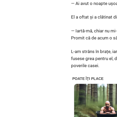
— Ai avut o noapte ușoa
El a oftat și a clătinat 
— Iartă-mă, chiar nu mi
Promit că de acum o să
L-am strâns în brațe, iar
fusese grea pentru el, 
poverile casei.