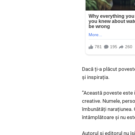
Dacă ți-a plăcut povest
și inspirația.
”Această poveste este in
creative. Numele, person
îmbunătăți narațiunea.
întâmplătoare și nu est
Autorul și editorul nu 