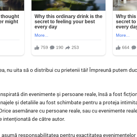
ea, nu uita să o distribui cu prietenii tăi! Împreună putem d
spirată din evenimente și persoane reale, însă a fost ficțion
ajele și detaliile au fost schimbate pentru a proteja intimit
 Orice asemănare cu persoane reale, sau cu evenimente reale
e intenționată de către autor.
își asumă responsabilitatea pentru exactitatea evenimentelor