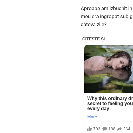
Aproape am izbucnit în 
meu era îngropat sub gr
câteva zile?