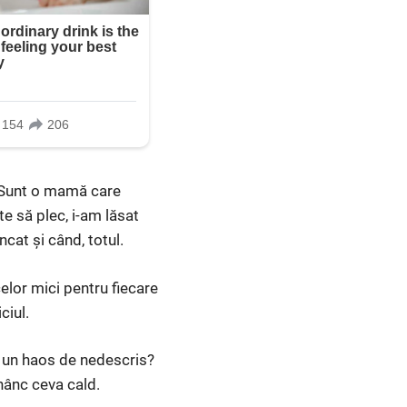
t. Sunt o mamă care
te să plec, i-am lăsat
cat și când, totul.
elor mici pentru fiecare
ciul.
e un haos de nedescris?
nânc ceva cald.