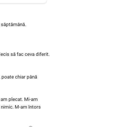
 o săptămână.
cis să fac ceva diferit.
, poate chiar până
i am plecat. Mi-am
e nimic. M-am întors