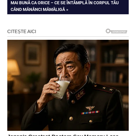
NEXT
MAI BUNĂ CA ORICE – CE SE ÎNTÂMPLĂ ÎN CORPUL TĂU
articole
POST:
CÂND MĂNÂNCI MĂMĂLIGĂ