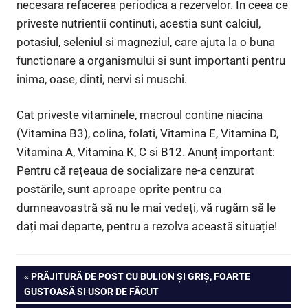
necesara refacerea periodica a rezervelor. In ceea ce
priveste nutrientii continuti, acestia sunt calciul,
potasiul, seleniul si magneziul, care ajuta la o buna
functionare a organismului si sunt importanti pentru
inima, oase, dinti, nervi si muschi.
Cat priveste vitaminele, macroul contine niacina
(Vitamina B3), colina, folati, Vitamina E, Vitamina D,
Vitamina A, Vitamina K, C si B12. Anunț important:
Pentru că rețeaua de socializare ne-a cenzurat
postările, sunt aproape oprite pentru ca
dumneavoastră să nu le mai vedeți, vă rugăm să le
dați mai departe, pentru a rezolva această situație!
Navigare
PREVIOUS
PRĂJITURĂ DE POST CU BULION ŞI GRIŞ, FOARTE
POST:
GUSTOASĂ SI USOR DE FĂCUT
în