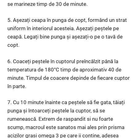
se marineze timp de 30 de minute.
5. Așezați ceapa în punga de copt, formând un strat
uniform în interiorul acesteia. Așezați peștele pe
ceapă. Legați bine punga și așezați-o pe o tavă de
copt.
6. Coaceți peștele în cuptorul preîncălzit până la
temperatura de 180°C timp de aproximativ 40 de
minute. Timpul de coacere depinde de fiecare cuptor
în parte.
7. Cu 10 minute înainte ca peștele să fie gata, tăiați
punga și întoarceți peștele la cuptor, să se
rumenească. Extrem de raspandit si nu foarte
scump, macroul este sanatos mai ales prin prisma
acizilor grasi omega 3 pe care ii contine, adesea