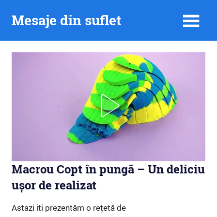
Skip
Mesaje din suflet
to
content
Macrou Copt în pungă – Un deliciu
ușor de realizat
Astazi iti prezentăm o rețetă de