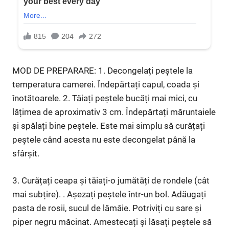
MOD DE PREPARARE: 1. Decongelați peștele la
temperatura camerei. Îndepărtați capul, coada și
înotătoarele. 2. Tăiați peștele bucăți mai mici, cu
lățimea de aproximativ 3 cm. Îndepărtați măruntaiele
și spălați bine peștele. Este mai simplu să curățați
peștele când acesta nu este decongelat până la
sfârșit.
3. Curățați ceapa și tăiați-o jumătăți de rondele (cât
mai subțire). . Așezați peștele într-un bol. Adăugați
pasta de rosii, sucul de lămâie. Potriviți cu sare și
piper negru măcinat. Amestecați și lăsați peștele să