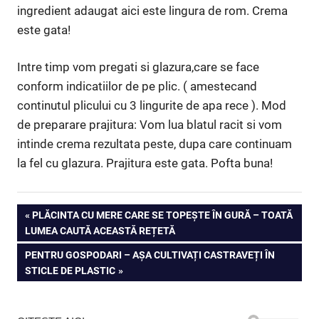
ingredient adaugat aici este lingura de rom. Crema
este gata!
Intre timp vom pregati si glazura,care se face
conform indicatiilor de pe plic. ( amestecand
continutul plicului cu 3 lingurite de apa rece ). Mod
de preparare prajitura: Vom lua blatul racit si vom
intinde crema rezultata peste, dupa care continuam
la fel cu glazura. Prajitura este gata. Pofta buna!
Navigare
PREVIOUS
PLĂCINTA CU MERE CARE SE TOPEȘTE ÎN GURĂ – TOATĂ
POST:
LUMEA CAUTĂ ACEASTĂ REȚETĂ
în
NEXT
PENTRU GOSPODARI – AȘA CULTIVAȚI CASTRAVEȚI ÎN
articole
POST:
STICLE DE PLASTIC