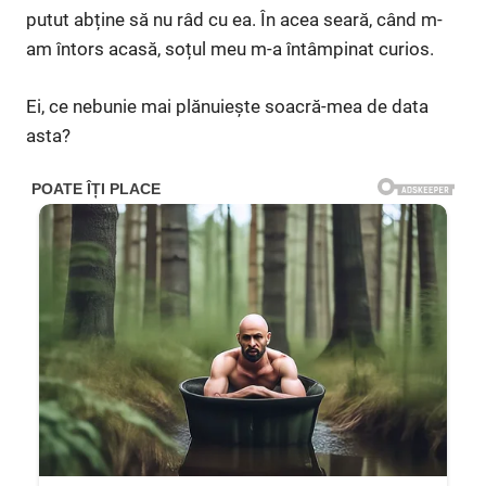
putut abține să nu râd cu ea. În acea seară, când m-
am întors acasă, soțul meu m-a întâmpinat curios.
Ei, ce nebunie mai plănuiește soacră-mea de data
asta?