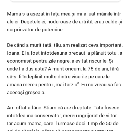
Mama s-a așezat în fața mea și mi-a luat mâinile într-
ale ei. Degetele ei, noduroase de artrită, erau calde și
surprinzător de puternice.
De când a murit tatăl tău, am realizat ceva important,
Ioana. El a fost întotdeauna precaut, a plănuit totul, a
economisit pentru zile negre, a evitat riscurile. Și
unde l-a dus asta? A murit oricum, la 75 de ani, fără
să-și fi îndeplinit multe dintre visurile pe care le
amâna mereu pentru „mai târziu”. Eu nu vreau să fac
aceeași greșeală.
Am oftat adânc. Știam că are dreptate. Tata fusese
întotdeauna conservator, mereu îngrijorat de viitor.
Iar acum mama, care îl urmase docil timp de 50 de