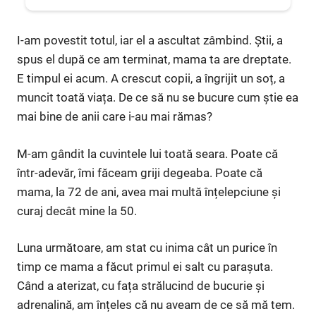
I-am povestit totul, iar el a ascultat zâmbind. Știi, a
spus el după ce am terminat, mama ta are dreptate.
E timpul ei acum. A crescut copii, a îngrijit un soț, a
muncit toată viața. De ce să nu se bucure cum știe ea
mai bine de anii care i-au mai rămas?
M-am gândit la cuvintele lui toată seara. Poate că
într-adevăr, îmi făceam griji degeaba. Poate că
mama, la 72 de ani, avea mai multă înțelepciune și
curaj decât mine la 50.
Luna următoare, am stat cu inima cât un purice în
timp ce mama a făcut primul ei salt cu parașuta.
Când a aterizat, cu fața strălucind de bucurie și
adrenalină, am înțeles că nu aveam de ce să mă tem.