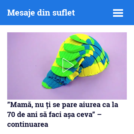
Skip
Mesaje din suflet
to
content
”Mamă, nu ți se pare aiurea ca la
70 de ani să faci așa ceva” –
continuarea