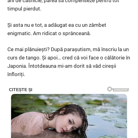
ani de căsnicie, părea să compenseze pentru tot
timpul pierdut.
Și asta nu e tot, a adăugat ea cu un zâmbet
enigmatic. Am ridicat o sprânceană.
Ce mai plănuiești? După parașutism, mă înscriu la un
curs de tango. Și apoi… cred că voi face o călătorie în
Japonia. Întotdeauna mi-am dorit să văd cireșii
înfloriți.