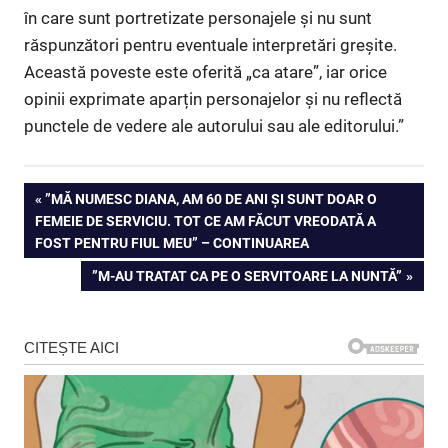
în care sunt portretizate personajele și nu sunt
răspunzători pentru eventuale interpretări greșite.
Această poveste este oferită „ca atare”, iar orice
opinii exprimate aparțin personajelor și nu reflectă
punctele de vedere ale autorului sau ale editorului.”
Navigare
PREVIOUS
”MĂ NUMESC DIANA, AM 60 DE ANI ȘI SUNT DOAR O
POST:
FEMEIE DE SERVICIU. TOT CE AM FĂCUT VREODATĂ A
în
FOST PENTRU FIUL MEU” – CONTINUAREA
articole
NEXT
”M-AU TRATAT CA PE O SERVITOARE LA NUNTĂ”
POST: