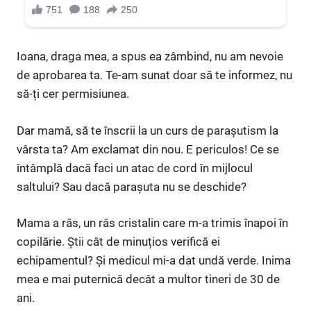
Ioana, draga mea, a spus ea zâmbind, nu am nevoie
de aprobarea ta. Te-am sunat doar să te informez, nu
să-ți cer permisiunea.
Dar mamă, să te înscrii la un curs de parașutism la
vârsta ta? Am exclamat din nou. E periculos! Ce se
întâmplă dacă faci un atac de cord în mijlocul
saltului? Sau dacă parașuta nu se deschide?
Mama a râs, un râs cristalin care m-a trimis înapoi în
copilărie. Știi cât de minuțios verifică ei
echipamentul? Și medicul mi-a dat undă verde. Inima
mea e mai puternică decât a multor tineri de 30 de
ani.