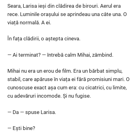
Seara, Larisa ieși din clădirea de birouri. Aerul era
rece. Luminile orașului se aprindeau una câte una. O
viață normală. A ei.
În fața clădirii, o aștepta cineva.
— Ai terminat? — întrebă calm Mihai, zâmbind.
Mihai nu era un erou de film. Era un bărbat simplu,
stabil, care apăruse în viața ei fără promisiuni mari. O
cunoscuse exact așa cum era: cu cicatrici, cu limite,
cu adevăruri incomode. Și nu fugise.
— Da — spuse Larisa.
— Ești bine?