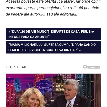
Această poveste este oferită „ca atare”, iar orice opinii
exprimate aparțin personajelor și nu reflectă punctele
de vedere ale autorului sau ale editorului.
Navigare
PREVIOUS
”DUPĂ 20 DE ANI MUNCIȚI DEPARTE DE CASĂ, FIUL S-A
POST:
ÎNTORS FĂRĂ SĂ ANUNȚE”
în
NEXT
”MAMA MILIONARULUI SUFEREA CUMPLIT, PÂNĂ CÂND O
articole
POST:
FEMEIE DE SERVICIU I-A SCOS CEVA DIN CAP”