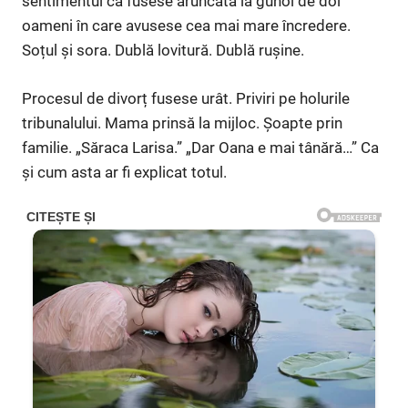
sentimentul că fusese aruncată la gunoi de doi
oameni în care avusese cea mai mare încredere.
Soțul și sora. Dublă lovitură. Dublă rușine.
Procesul de divorț fusese urât. Priviri pe holurile
tribunalului. Mama prinsă la mijloc. Șoapte prin
familie. „Săraca Larisa.” „Dar Oana e mai tânără…” Ca
și cum asta ar fi explicat totul.