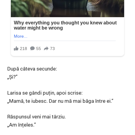
După câteva secunde:
„Și?”
Larisa se gândi puțin, apoi scrise:
„Mamă, te iubesc. Dar nu mă mai băga între ei.”
Răspunsul veni mai târziu.
„Am înțeles.”