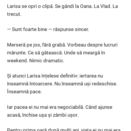
Larisa se opri o clipă. Se gândi la Oana. La Vlad. La
trecut.
— Sunt foarte bine — răspunse sincer.
Merseră pe jos, fără grabă. Vorbeau despre lucruri
mărunte. Ce să gătească. Unde să meargă în
weekend. Nimic dramatic.
Și atunci Larisa înțelese definitiv: iertarea nu
înseamnă întoarcere. Nu înseamnă uși redeschise.
Înseamnă pace.
Iar pacea ei nu mai era negociabilă. Când ajunse
acasă, închise ușa și zâmbi ușor.
Pentru prima oară după mulți ani, viața ei nu mai era