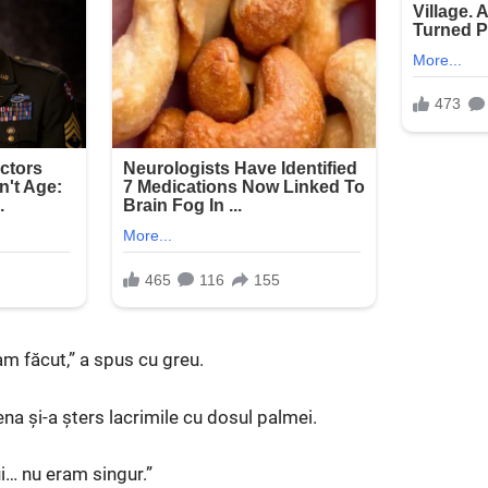
am făcut,” a spus cu greu.
na și-a șters lacrimile cu dosul palmei.
i… nu eram singur.”