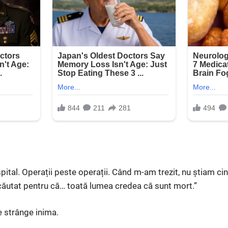
 spital. Operații peste operații. Când m-am trezit, nu știam c
căutat pentru că… toată lumea credea că sunt mort.”
e strânge inima.