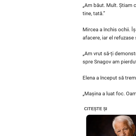
„Am băut. Mult. Știam 
tine, tată.”
Mircea a închis ochii. Î
afacere, iar el refuzase 
„Am vrut să-ți demonstr
spre Snagov am pierdut 
Elena a început să trem
„Mașina a luat foc. Oam