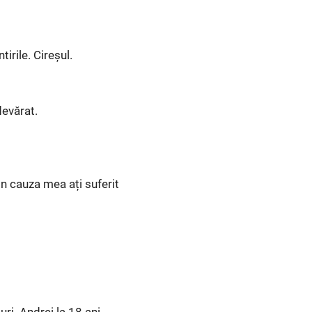
rile. Cireșul.
devărat.
in cauza mea ați suferit