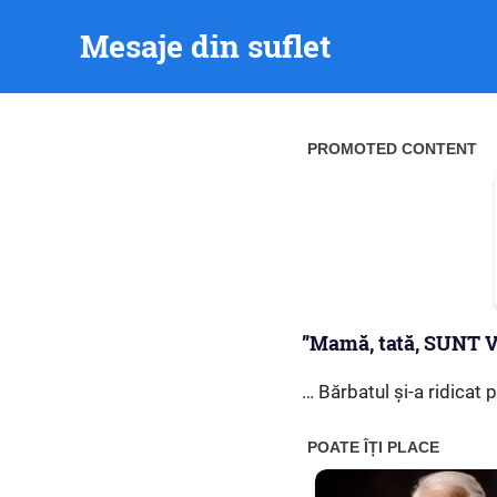
Skip
Mesaje din suflet
to
content
”Mamă, tată, SUNT VI
… Bărbatul și-a ridicat p