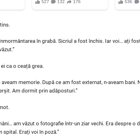
tins.
 înmormântarea în grabă. Sicriul a fost închis. Iar voi… ați fo
văzut.”
 ei ca o ceață grea.
u aveam memorie. După ce am fost externat, n-aveam bani. 
rșit. Am dormit prin adăposturi.”
mot.
ni… am văzut o fotografie într-un ziar vechi. Era despre o 
 spital. Erați voi în poză.”