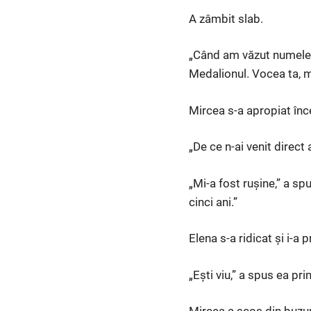
A zâmbit slab.
„Când am văzut numele P
Medalionul. Vocea ta, 
Mircea s-a apropiat înce
„De ce n-ai venit direct 
„Mi-a fost rușine,” a sp
cinci ani.”
Elena s-a ridicat și i-a 
„Ești viu,” a spus ea pri