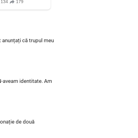
st anunțați că trupul meu
N-aveam identitate. Am
donație de două