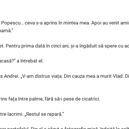
opescu… ceva s-a aprins în mintea mea. Apoi au venit aminti
mamă.”
t. Pentru prima dată în cinci ani, și-a îngăduit să spere cu a
acasă?” a întrebat el.
us Andrei. „V-am distrus viața. Din cauza mea a murit Vlad. D
prins fața între palme, fără să-i pese de cicatrici.
ntre lacrimi. „Restul se repară.”