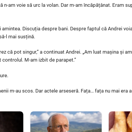
că n-am voie să urc la volan. Dar m-am încăpățânat. Eram s
și amintea. Discuția despre bani. Despre faptul că Andrei voi
să-l mai susțină.
ez că pot singur,” a continuat Andrei. „Am luat mașina și a
controlul. M-am izbit de parapet.”
ure.
enii m-au scos. Dar actele arseseră. Fața… fața nu mai era a