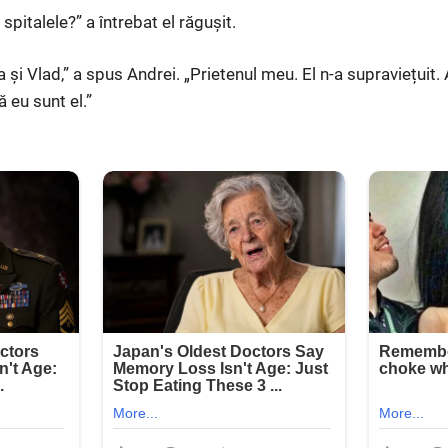
spitalele?” a întrebat el răgușit.
 și Vlad,” a spus Andrei. „Prietenul meu. El n-a supraviețuit. 
 eu sunt el.”