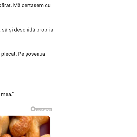
upărat. Mă certasem cu
a să-și deschidă propria
m plecat. Pe șoseaua
 mea.”