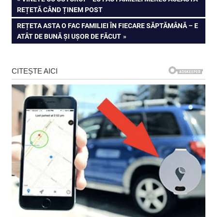
Navigare
POST:
REȚETĂ CÂND ȚINEM POST
în
NEXT
REȚETA ASTA O FAC FAMILIEI ÎN FIECARE SĂPTĂMÂNĂ – E
articole
POST:
ATÂT DE BUNĂ ȘI UȘOR DE FĂCUT