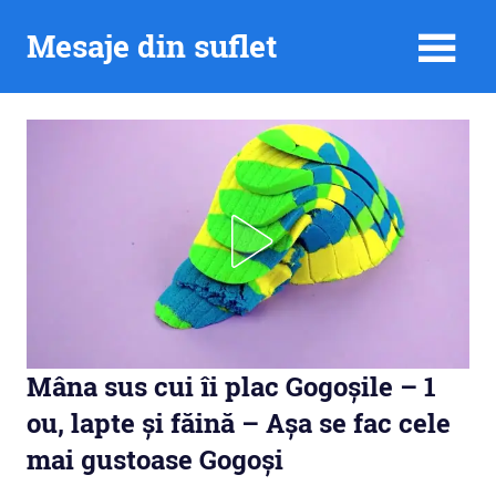
Skip
Mesaje din suflet
to
content
Mâna sus cui îi plac Gogoșile – 1
ou, lapte și făină – Așa se fac cele
mai gustoase Gogoși