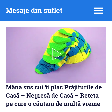
Skip
Mesaje din suflet
to
content
Mâna sus cui îi plac Prăjiturile de
Casă – Negresă de Casă – Rețeta
pe care o căutam de multă vreme