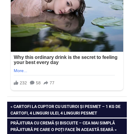
Navigare
PREVIOUS
CARTOFI LA CUPTOR CU USTUROI ȘI PESMET – 1 KG DE
POST:
CARTOFI, 4 LINGURI ULEI, 4 LINGURI PESMET
în
NEXT
PRĂJITURA CU CREMĂ ȘI BISCUITE – CEA MAI SIMPLĂ
articole
POST:
PRĂJITURĂ PE CARE O POȚI FACE ÎN ACEASTĂ SEARĂ