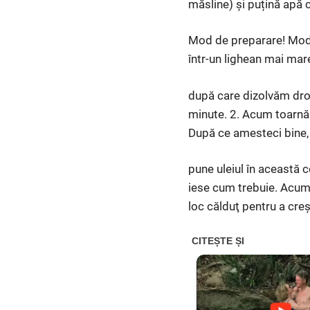
măsline) și puțină apă 
Mod de preparare! Modul
într-un lighean mai mar
după care dizolvăm droj
minute. 2. Acum toarnă 
După ce amesteci bine, 
pune uleiul în această 
iese cum trebuie. Acum 
loc călduţ pentru a creș