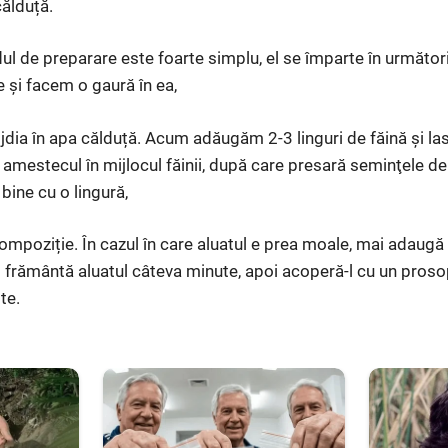
călduță.
 de preparare este foarte simplu, el se împarte în următori
e și facem o gaură în ea,
dia în apa călduță. Acum adăugăm 2-3 linguri de făină și la
amestecul în mijlocul făinii, după care presară seminţele 
bine cu o lingură,
compoziție. În cazul în care aluatul e prea moale, mai adaugă
frământă aluatul câteva minute, apoi acoperă-l cu un prosop 
te.