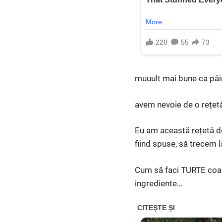
muuult mai bune ca pâi
avem nevoie de o rețetă
Eu am această rețetă de
fiind spuse, să trecem l
Cum să faci TURTE coapt
ingrediente…