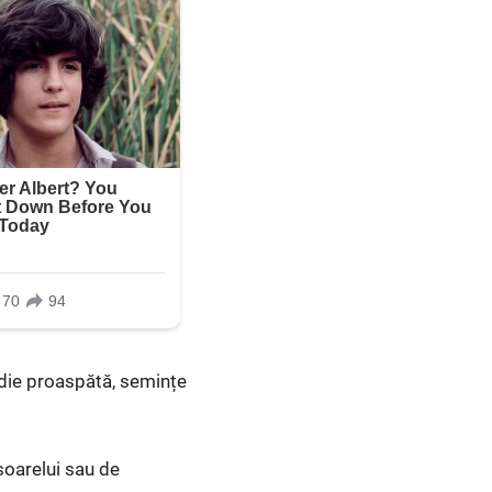
jdie proaspătă, semințe
-soarelui sau de