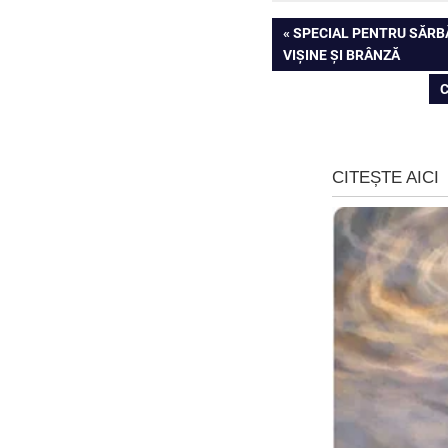
Navigare
PREVIOUS
SPECIAL PENTRU SĂRB
POST:
VIȘINE ȘI BRÂNZĂ
în
N
C
articole
P