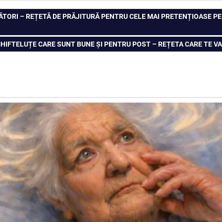
ĂTORI – REȚETĂ DE PRĂJITURĂ PENTRU CELE MAI PRETENȚIOASE P
EXT
HIFTELUȚE CARE SUNT BUNE ȘI PENTRU POST – REȚETA CARE TE VA 
OST: