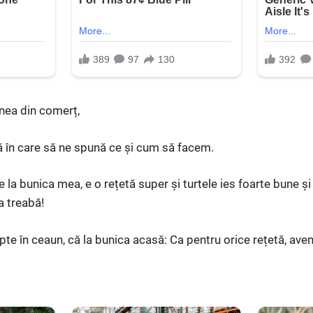
nea din comerț,
 în care să ne spună ce și cum să facem.
 la bunica mea, e o rețetă super și turtele ies foarte bune ș
a treabă!
e în ceaun, că la bunica acasă: Ca pentru orice rețetă, ave