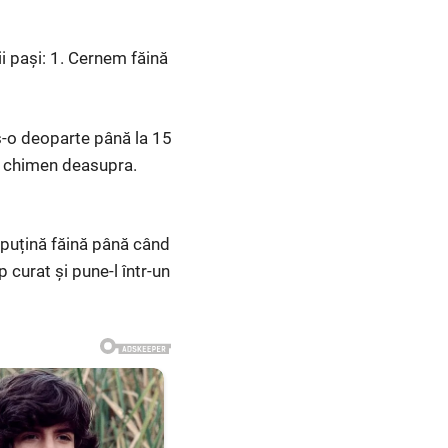
i pași: 1. Cernem făină
s-o deoparte până la 15
de chimen deasupra.
 puțină făină până când
curat şi pune-l într-un