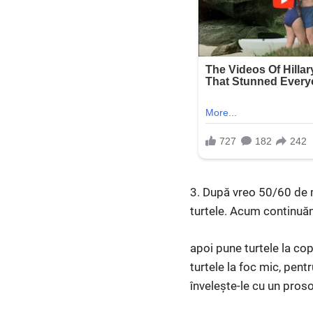
3. După vreo 50/60 de m
turtele. Acum continuăm
apoi pune turtele la cop
turtele la foc mic, pent
înveleşte-le cu un pros