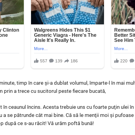
inute, timp în care şi-a dublat volumul, împarte-l în mai mul
 prin a trece cu sucitorul peste fiecare bucată,
t în ceaunul încins. Acesta trebuie uns cu foarte puţin ulei în
ru a se pătrunde cât mai bine. Că să le menţii moi şi pufoase
op după ce s-au răcit! Vă urăm poftă bună!