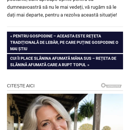
dumneavoastră să nu le mai vedeți, vă rugăm să le
dați mai departe, pentru a rezolva această situație!
Navigare
PREVIOUS
PENTRU GOSPODINE – ACEASTA ESTE REȚETA
POST:
TRADIȚIONALĂ DE LEBĂR, PE CARE PUȚINE GOSPODINE O
în
MAI ȘTIU
articole
NEXT
CUI ÎI PLACE SLĂNINA AFUMATĂ MÂNA SUS – REȚETA DE
POST:
SLĂNINĂ AFUMATĂ CARE A RUPT TOPUL