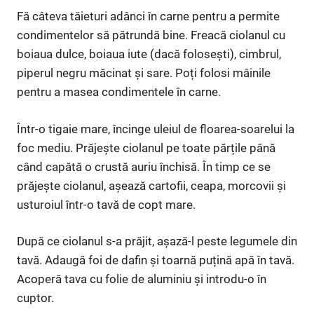
Fă câteva tăieturi adânci în carne pentru a permite
condimentelor să pătrundă bine. Freacă ciolanul cu
boiaua dulce, boiaua iute (dacă folosești), cimbrul,
piperul negru măcinat și sare. Poți folosi mâinile
pentru a masea condimentele în carne.
Într-o tigaie mare, încinge uleiul de floarea-soarelui la
foc mediu. Prăjește ciolanul pe toate părțile până
când capătă o crustă auriu închisă. În timp ce se
prăjește ciolanul, așează cartofii, ceapa, morcovii și
usturoiul într-o tavă de copt mare.
După ce ciolanul s-a prăjit, așază-l peste legumele din
tavă. Adaugă foi de dafin și toarnă puțină apă în tavă.
Acoperă tava cu folie de aluminiu și introdu-o în
cuptor.