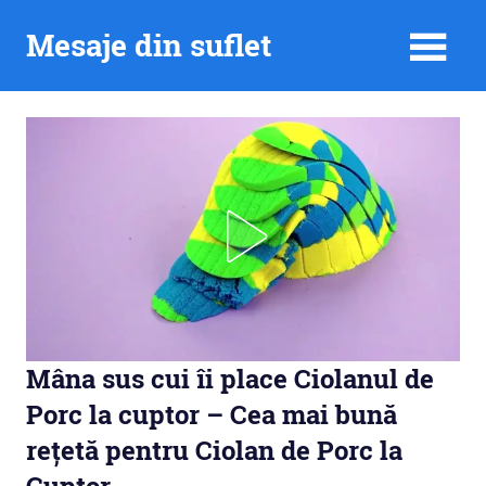
Skip
Mesaje din suflet
to
content
Mâna sus cui îi place Ciolanul de
Porc la cuptor – Cea mai bună
rețetă pentru Ciolan de Porc la