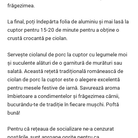
frăgezimea.
La final, poți îndepărta folia de aluminiu și mai lasă la
cuptor pentru 15-20 de minute pentru a obține o
crustă crocantă pe ciolan.
Servește ciolanul de porc la cuptor cu legumele moi
și suculente alături de o garnitură de murături sau
salată. Această rețetă tradițională românească de
ciolan de porc la cuptor este o alegere excelentă
pentru mesele festive de iarnă. Savurează aroma
îmbietoare a condimentelor și frăgezimea cărnii,
bucurându-te de tradiție în fiecare mușchi. Poftă
bună!
Pentru că rețeaua de socializare ne-a cenzurat
postările, sunt aproape oprite pentru ca