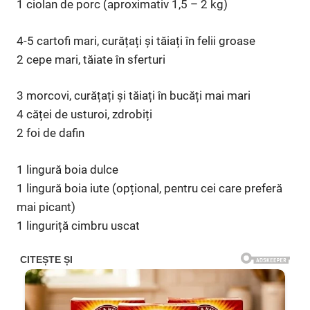
1 ciolan de porc (aproximativ 1,5 – 2 kg)
4-5 cartofi mari, curățați și tăiați în felii groase
2 cepe mari, tăiate în sferturi
3 morcovi, curățați și tăiați în bucăți mai mari
4 căței de usturoi, zdrobiți
2 foi de dafin
1 lingură boia dulce
1 lingură boia iute (opțional, pentru cei care preferă
mai picant)
1 linguriță cimbru uscat