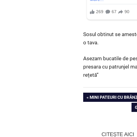
Sosul obtinut se ameste
o tava.
Asezam bucatile de pest
presara cu patrunjel ma
rețetă”
Navigare
PREVIOUS
MINI PATEURI CU BRÂN
POST:
în
articole