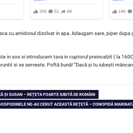
ca cu amidonul dizolvat in apa. Adaugam sare, piper dupa gu
e in sos si introducem tava in cuptorul preincalzit ( la 160
runtit si se serveste. Poftă bună! ”Dacă și tu iubești mâncar
ZĂ ȘI SUSAN – REȚETA FOARTE IUBITĂ DE ROMÂNI
NEXT
GOSPODINELE NE-AU CERUT ACEASTĂ REȚETĂ – CONOPIDĂ MARINAT
POST: