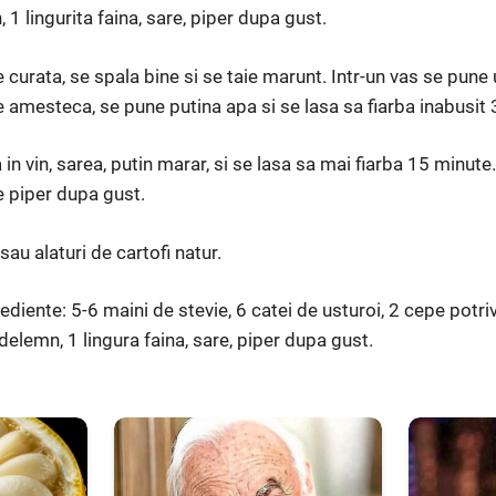
n, 1 lingurita faina, sare, piper dupa gust.
 curata, se spala bine si se taie marunt. Intr-un vas se pune 
e amesteca, se pune putina apa si se lasa sa fiarba inabusit
 in vin, sarea, putin marar, si se lasa sa mai fiarba 15 minute.
e piper dupa gust.
sau alaturi de car­tofi natur.
diente: 5-6 maini de stevie, 6 catei de usturoi, 2 cepe potriv
elemn, 1 lingura faina, sare, piper dupa gust.