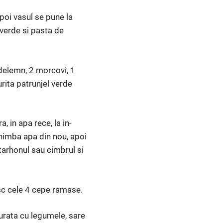
poi vasul se pune la
 verde si pasta de
delemn, 2 mor­covi, 1
urita patrunjel verde
 in apa rece, la in­
chimba apa din nou, apoi
 tarhonul sau cimbrul si
lesc cele 4 cepe ramase.
urata cu legumele, sare