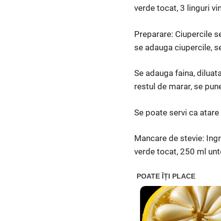
verde tocat, 3 linguri vi
Preparare: Ciupercile se
se adauga ciupercile, s
Se adauga faina, diluata
restul de marar, se pun
Se poa­te servi ca atare 
Mancare de stevie: Ingre
verde tocat, 250 ml untd