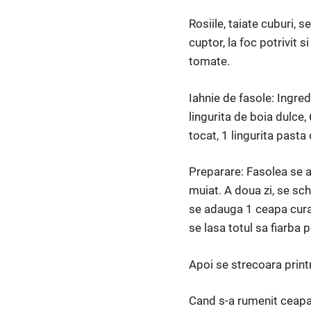
Rosiile, taiate cuburi,
cuptor, la foc potrivit 
tomate.
Iahnie de fasole: Ingre
lingurita de boia dulce,
tocat, 1 lin­gurita pasta
Preparare: Fasolea se al
muiat. A doua zi, se sch
se adauga 1 ceapa curata
se lasa totul sa fiarba
Apoi se stre­coara print
Cand s-a rumenit ceapa,