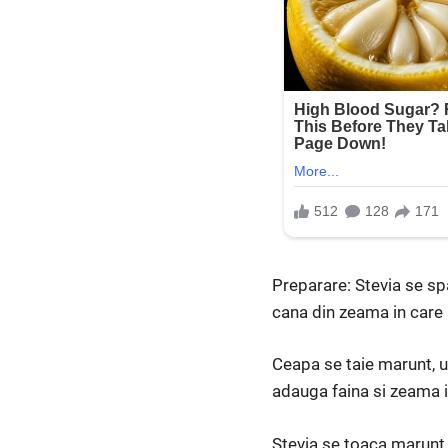
Preparare: Stevia se spa
cana din zeama in care a
Ceapa se taie marunt, u
adauga faina si zeama in
Stevia se toaca marunt 