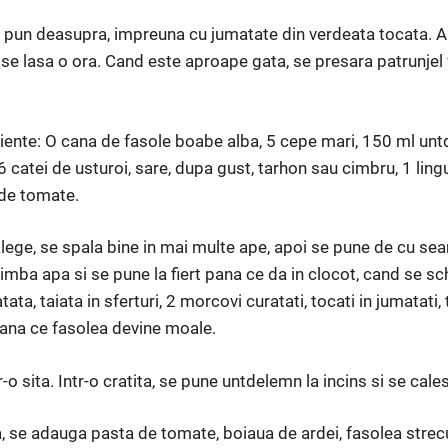
 se pun deasupra, impreuna cu jumatate din verdeata tocata. A
si se lasa o ora. Cand este aproape gata, se presara patrunjel
diente: O cana de fasole boabe alba, 5 cepe mari, 150 ml unt­
 6 catei de usturoi, sare, dupa gust, tarhon sau cimbru, 1 lin­g
 de to­mate.
ege, se spala bine in mai multe ape, apoi se pune de cu seara,
im­ba apa si se pune la fiert pana ce da in clocot, cand se s
ta, taiata in sfer­turi, 2 morcovi curatati, tocati in jumatati,
 pana ce fasolea devine moale.
r-o sita. Intr-o cra­tita, se pune untdelemn la incins si se ca
 se adauga pasta de tomate, boiaua de ardei, fasolea strec