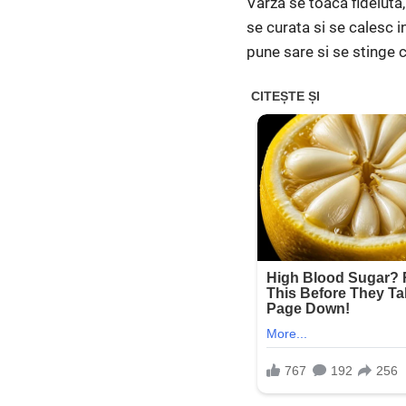
Varza se toaca fideluta,
se curata si se calesc i
pune sare si se stinge 