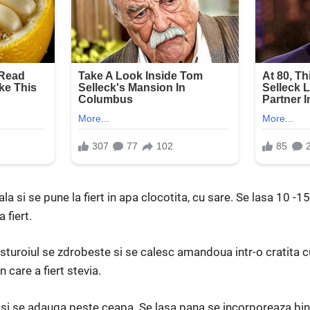
la si se pune la fiert in apa clocotita, cu sare. Se lasa 10 -15
 fiert.
sturoiul se zdrobeste si se calesc amandoua intr-o cratita 
 care a fiert stevia.
si se adauga peste ceapa. Se lasa pana se incorporeaza bine, 