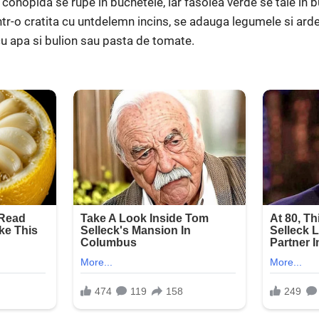
 conopida se rupe in buchetele, iar fasolea verde se taie in 
ntr-o cratita cu untdelemn incins, se adauga legumele si ardei
cu apa si bulion sau pasta de tomate.