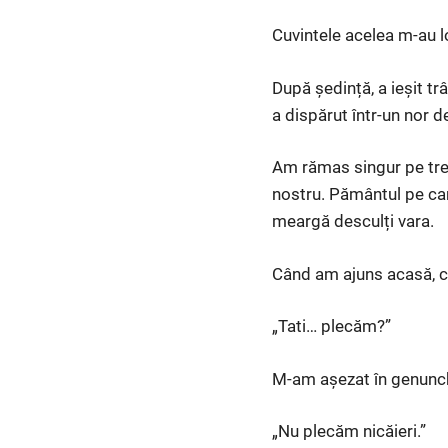
Cuvintele acelea m-au lo
După ședință, a ieșit tr
a dispărut într-un nor d
Am rămas singur pe trep
nostru. Pământul pe car
meargă desculți vara.
Când am ajuns acasă, cei
„Tati… plecăm?”
M-am așezat în genunchi
„Nu plecăm nicăieri.”