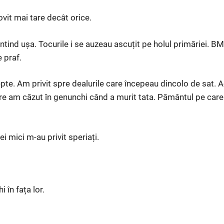
vit mai tare decât orice.
ântind ușa. Tocurile i se auzeau ascuțit pe holul primăriei. B
e praf.
te. Am privit spre dealurile care începeau dincolo de sat. 
e am căzut în genunchi când a murit tata. Pământul pe care 
 mici m-au privit speriați.
 în fața lor.