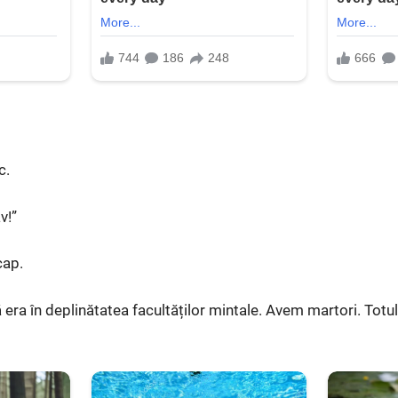
c.
v!”
cap.
era în deplinătatea facultăților mintale. Avem martori. Totul 