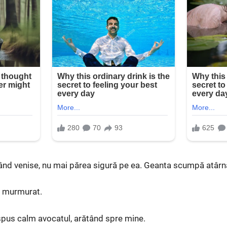
nd venise, nu mai părea sigură pe ea. Geanta scumpă atârna 
 a murmurat.
 a spus calm avocatul, arătând spre mine.