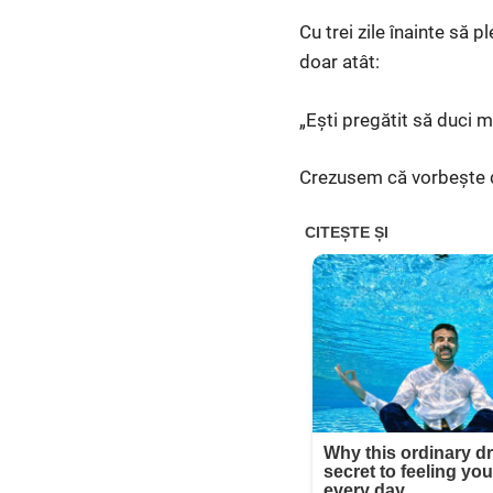
Cu trei zile înainte să 
doar atât:
„Ești pregătit să duci 
Crezusem că vorbește d