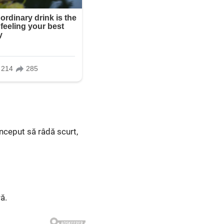
început să râdă scurt,
ă.