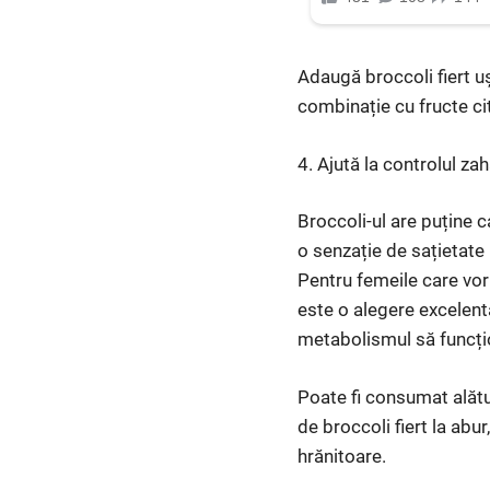
Adaugă broccoli fiert ușo
combinație cu fructe cit
4. Ajută la controlul za
Broccoli-ul are puține c
o senzație de sațietate
Pentru femeile care vor
este o alegere excelentă
metabolismul să funcți
Poate fi consumat alătu
de broccoli fiert la abu
hrănitoare.