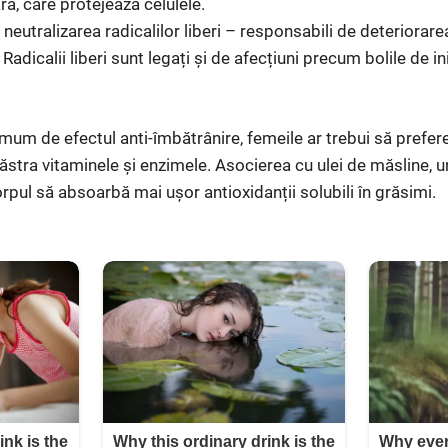
ă, care protejează celulele.
neutralizarea radicalilor liberi – responsabili de deteriorarea
nă. Radicalii liberi sunt legați și de afecțiuni precum bolile de 
mum de efectul anti-îmbătrânire, femeile ar trebui să prefere 
 păstra vitaminele și enzimele. Asocierea cu ulei de măsline,
rpul să absoarbă mai ușor antioxidanții solubili în grăsimi.