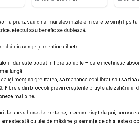
r la prânz sau cină, mai ales în zilele în care te simți lipsită
rice, efectul său benefic se dublează.
hărului din sânge și menține silueta
alorii, dar este bogat în fibre solubile – care încetinesc abso
 mai lungă.
 să își mențină greutatea, să mănânce echilibrat sau să țină 
. Fibrele din broccoli previn creșterile bruște ale zahărului
oneze mai bine.
ri de surse bune de proteine, precum piept de pui, somon sa
r, amestecată cu ulei de măsline și semințe de chia, este o o