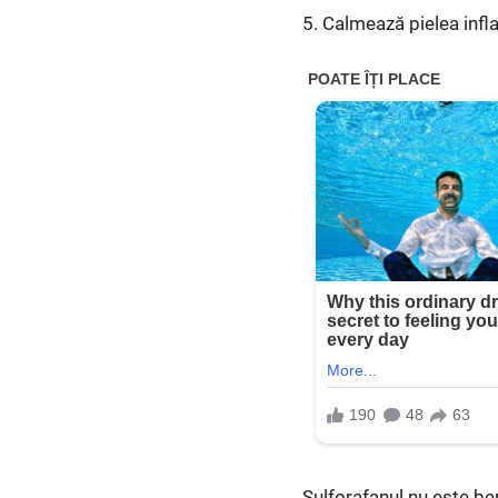
5. Calmează pielea infl
Sulforafanul nu este ben