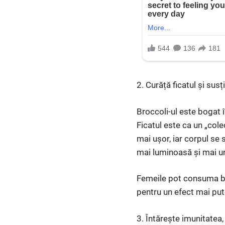
2. Curăță ficatul și sus
Broccoli-ul este bogat 
Ficatul este ca un „col
mai ușor, iar corpul se 
mai luminoasă și mai u
Femeile pot consuma br
pentru un efect mai put
3. Întărește imunitatea