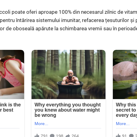
ccoli poate oferi aproape 100% din necesarul zilnic de vitam
entru întărirea sistemului imunitar, refacerea țesuturilor și p
rilor de oboseală apărute la schimbarea vremii sau în perioade