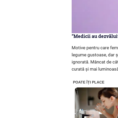
”Medicii au dezvăluit
Motive pentru care feme
legume gustoase, dar și
ignorată. Mâncat de cât
curată și mai luminoasă 