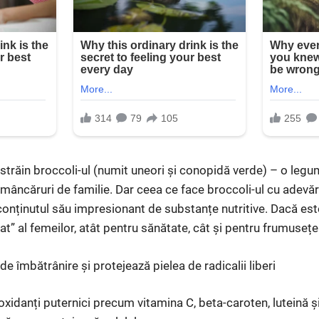
e străin broccoli-ul (numit uneori și conopidă verde) – o leg
e mâncăruri de familie. Dar ceea ce face broccoli-ul cu adevă
i conținutul său impresionant de substanțe nutritive. Dacă e
at” al femeilor, atât pentru sănătate, cât și pentru frumusețea
de îmbătrânire și protejează pielea de radicalii liberi
oxidanți puternici precum vitamina C, beta-caroten, luteină ș