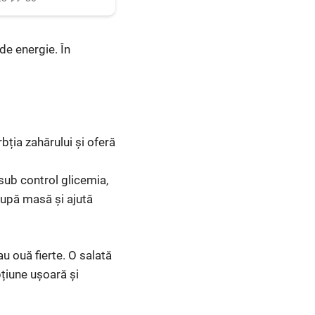
 de energie. În
rbția zahărului și oferă
sub control glicemia,
 după masă și ajută
u ouă fierte. O salată
pțiune ușoară și