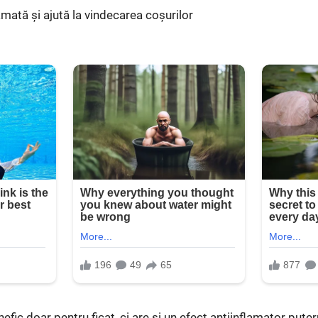
amată și ajută la vindecarea coșurilor
efic doar pentru ficat, ci are și un efect antiinflamator puter