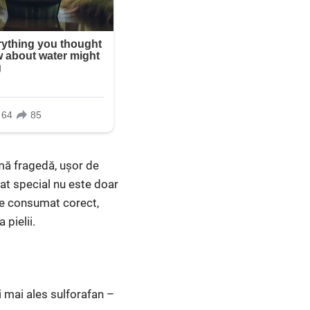
umă fragedă, ușor de
rat special nu este doar
ste consumat corect,
 pielii.
i mai ales sulforafan –