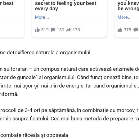
ține detoxifierea naturală a organismului
în sulforafan – un compus natural care activează enzimele det
ector de gunoaie” al organismului. Când funcționează bine, to
simte mai ușor și mai plin de energie. Iar când organismul e „
niformă.
occoli de 3-4 ori pe săptămână, în combinație cu morcov, r
ernic asupra ficatului. Cea mai bună metodă de preparare ră
, combate răceala și oboseala