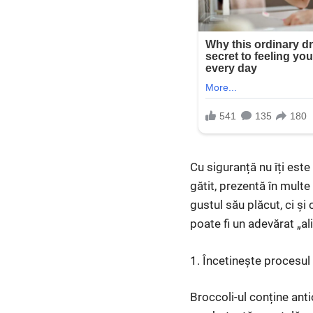
Cu siguranță nu îți est
gătit, prezentă în mult
gustul său plăcut, ci ș
poate fi un adevărat „ali
1. Încetinește procesul 
Broccoli-ul conține anti