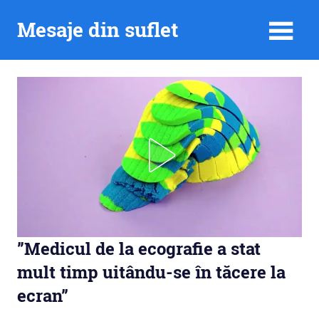
Skip
Mesaje din suflet
to
content
”Medicul de la ecografie a stat
mult timp uitându-se în tăcere la
ecran”