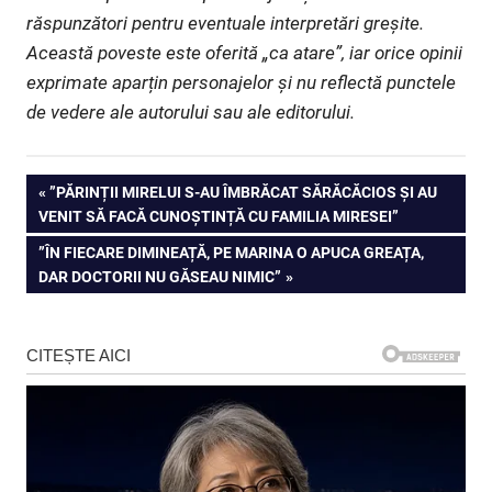
răspunzători pentru eventuale interpretări greșite.
Această poveste este oferită „ca atare”, iar orice opinii
exprimate aparțin personajelor și nu reflectă punctele
de vedere ale autorului sau ale editorului.
Navigare
PREVIOUS
”PĂRINȚII MIRELUI S-AU ÎMBRĂCAT SĂRĂCĂCIOS ȘI AU
POST:
VENIT SĂ FACĂ CUNOȘTINȚĂ CU FAMILIA MIRESEI”
în
NEXT
”ÎN FIECARE DIMINEAȚĂ, PE MARINA O APUCA GREAȚA,
articole
POST:
DAR DOCTORII NU GĂSEAU NIMIC”