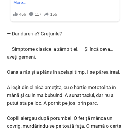
— Dar durerile? Grețurile?
— Simptome clasice, a zâmbit el. — Și încă ceva…
aveți gemeni.
Oana a râs și a plâns în același timp. I se părea ireal.
A ieșit din clinică amețită, cu o hârtie mototolită în
mână și cu inima bubuind. A sunat taxiul, dar nu a
putut sta pe loc. A pornit pe jos, prin parc.
Copiii alergau după porumbei. O fetiță mânca un
covrig, murdărindu-se pe toată fața. O mamă o certa