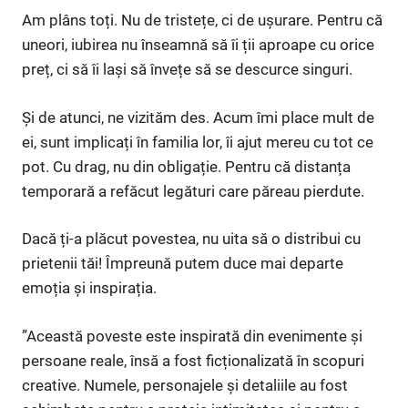
Am plâns toți. Nu de tristețe, ci de ușurare. Pentru că
uneori, iubirea nu înseamnă să îi ții aproape cu orice
preț, ci să îi lași să învețe să se descurce singuri.
Și de atunci, ne vizităm des. Acum îmi place mult de
ei, sunt implicați în familia lor, îi ajut mereu cu tot ce
pot. Cu drag, nu din obligație. Pentru că distanța
temporară a refăcut legături care păreau pierdute.
Dacă ți-a plăcut povestea, nu uita să o distribui cu
prietenii tăi! Împreună putem duce mai departe
emoția și inspirația.
”Această poveste este inspirată din evenimente și
persoane reale, însă a fost ficționalizată în scopuri
creative. Numele, personajele și detaliile au fost