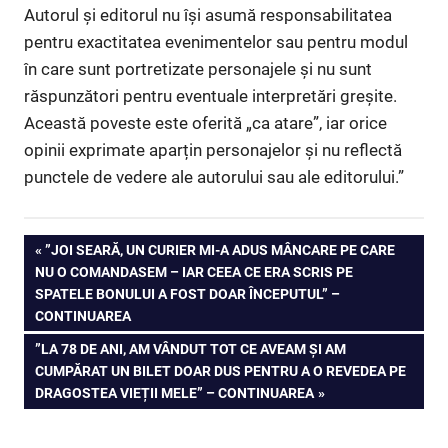
Autorul și editorul nu își asumă responsabilitatea
pentru exactitatea evenimentelor sau pentru modul
în care sunt portretizate personajele și nu sunt
răspunzători pentru eventuale interpretări greșite.
Această poveste este oferită „ca atare”, iar orice
opinii exprimate aparțin personajelor și nu reflectă
punctele de vedere ale autorului sau ale editorului.”
Navigare
PREVIOUS
”JOI SEARĂ, UN CURIER MI-A ADUS MÂNCARE PE CARE
POST:
NU O COMANDASEM – IAR CEEA CE ERA SCRIS PE
în
SPATELE BONULUI A FOST DOAR ÎNCEPUTUL” –
CONTINUAREA
articole
NEXT
”LA 78 DE ANI, AM VÂNDUT TOT CE AVEAM ȘI AM
POST:
CUMPĂRAT UN BILET DOAR DUS PENTRU A O REVEDEA PE
DRAGOSTEA VIEȚII MELE” – CONTINUAREA