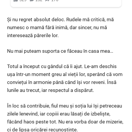
Și nu regret absolut deloc. Rudele mă critică, mă
numesc o mamă fără inimă, dar sincer, nu mă
interesează părerile lor.
Nu mai puteam suporta ce făceau în casa mea…
Totul a început cu gândul că îi ajut. Le-am deschis
ușa într-un moment greu al vieții lor, sperând că vom
conviețui în armonie până când își vor reveni. Însă
lunile au trecut, iar respectul a dispărut.
În loc să contribuie, fiul meu și soția lui își petreceau
zilele lenevind, iar copiii erau lăsați de izbeliște,
făcând haos peste tot. Nu era vorba doar de mizerie,
ci de lipsa oricărei recunoștințe.