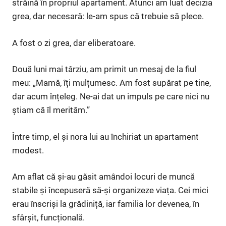
străină în propriul apartament. Atunci am luat decizia
grea, dar necesară: le-am spus că trebuie să plece.
A fost o zi grea, dar eliberatoare.
Două luni mai târziu, am primit un mesaj de la fiul
meu: „Mamă, îți mulțumesc. Am fost supărat pe tine,
dar acum înțeleg. Ne-ai dat un impuls pe care nici nu
știam că îl merităm.”
Între timp, el și nora lui au închiriat un apartament
modest.
Am aflat că și-au găsit amândoi locuri de muncă
stabile și începuseră să-și organizeze viața. Cei mici
erau înscriși la grădiniță, iar familia lor devenea, în
sfârșit, funcțională.