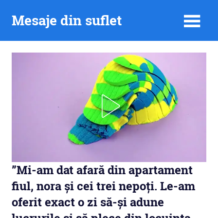
Skip
Mesaje din suflet
to
content
”Mi-am dat afară din apartament
fiul, nora și cei trei nepoți. Le-am
oferit exact o zi să-și adune