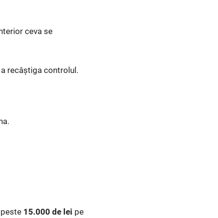
interior ceva se
a recâștiga controlul.
na.
e peste
15.000 de lei
pe