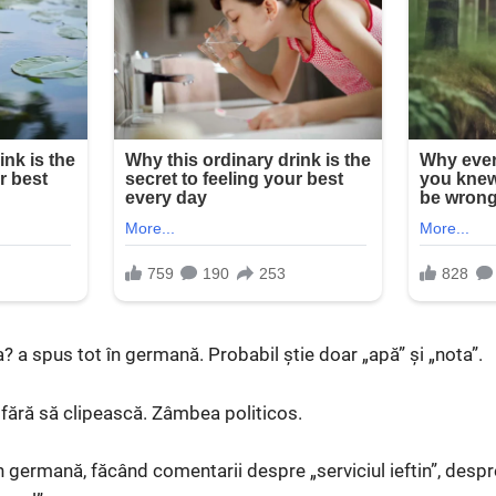
? a spus tot în germană. Probabil știe doar „apă” și „nota”.
fără să clipească. Zâmbea politicos.
în germană, făcând comentarii despre „serviciul ieftin”, desp