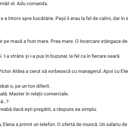
rmăit el. Adu comanda.
 s-a întors spre bucătărie. Pașii îi erau la fel de calmi, dar în 
at pe masă a fost mare. Prea mare. O încercare stângace de 
. I-a strâns și i-a pus în buzunar, la fel ca în fiecare seară.
 Victor Aldea a cerut să vorbească cu managerul. Apoi cu Ele
ebat-o, pe un ton diferit.
lă. Master în relații comerciale.
 că…?
treabă dacă ești pregătit, a răspuns ea simplu.
 Elena a primit un telefon. O ofertă de muncă. Un salariu d