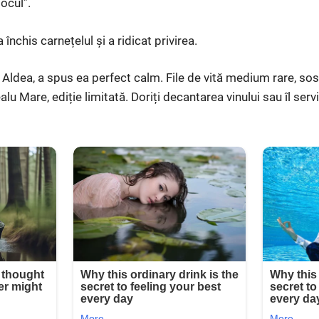
locul”.
închis carnețelul și a ridicat privirea.
dea, a spus ea perfect calm. File de vită medium rare, sos 
lu Mare, ediție limitată. Doriți decantarea vinului sau îl serv