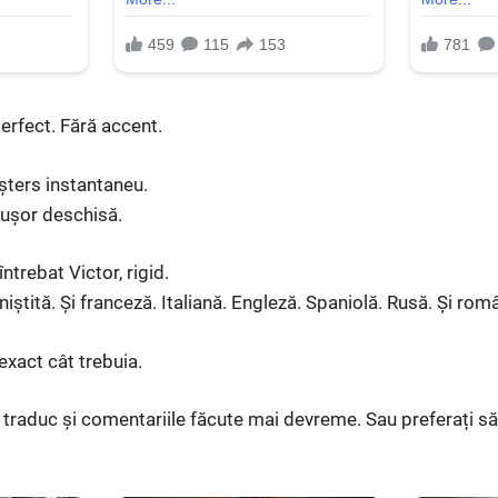
erfect. Fără accent.
 șters instantaneu.
 ușor deschisă.
trebat Victor, rigid.
niștită. Și franceză. Italiană. Engleză. Spaniolă. Rusă. Și rom
exact cât trebuia.
ă traduc și comentariile făcute mai devreme. Sau preferați s