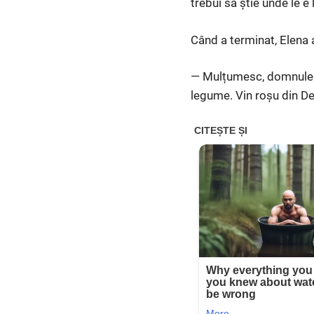
trebui să știe unde le e 
Când a terminat, Elena a 
— Mulțumesc, domnule Al
legume. Vin roșu din Dea