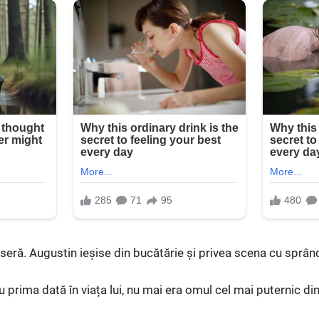
seră. Augustin ieșise din bucătărie și privea scena cu sprânc
ru prima dată în viața lui, nu mai era omul cel mai puternic di