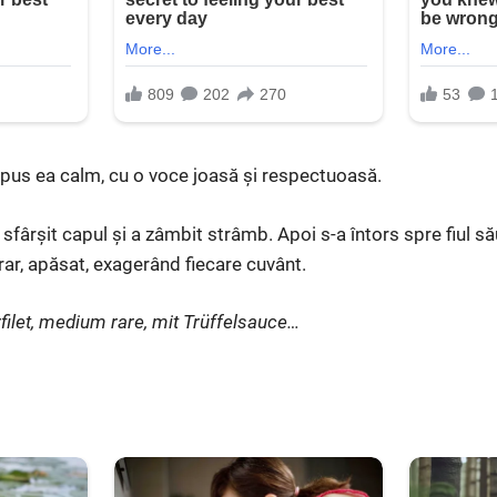
s ea calm, cu o voce joasă și respectuoasă.
n sfârșit capul și a zâmbit strâmb. Apoi s-a întors spre fiul să
ar, apăsat, exagerând fiecare cuvânt.
ilet, medium rare, mit Trüffelsauce…