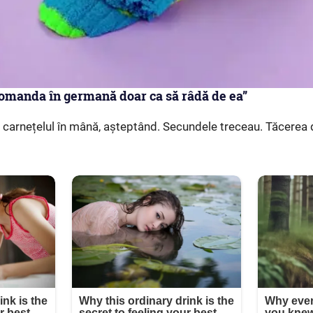
comanda în germană doar ca să râdă de ea”
u carnețelul în mână, așteptând. Secundele treceau. Tăcerea 