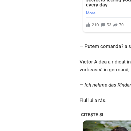
— Putem comanda? a spu
Victor Aldea a ridicat î
vorbească în germană, r
—
Ich nehme das Rinderf
Fiul lui a râs.