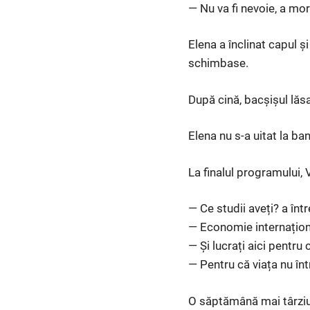
— Nu va fi nevoie, a mo
Elena a înclinat capul și
schimbase.
După cină, bacșișul lăs
Elena nu s-a uitat la bani
La finalul programului,
— Ce studii aveți? a într
— Economie internaționa
— Și lucrați aici pentru
— Pentru că viața nu în
O săptămână mai târziu,