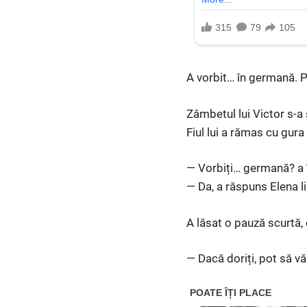
A vorbit… în germană. P
Zâmbetul lui Victor s-a
Fiul lui a rămas cu gura
— Vorbiți… germană? a în
— Da, a răspuns Elena li
A lăsat o pauză scurtă, 
— Dacă doriți, pot să v