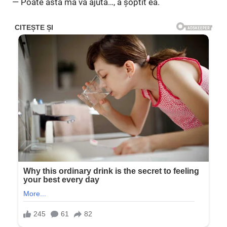
— Poate asta mă va ajuta…, a șoptit ea.