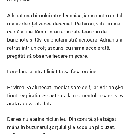
A lăsat ușa biroului întredeschisă, iar înăuntru seiful
masiv de oțel zăcea descuiat. Pe birou, sub lumina
caldă a unei lămpi, erau aruncate teancuri de
bancnote și tăvi cu bijuterii strălucitoare. Adrian s-a
retras într-un colț ascuns, cu inima accelerată,
pregătit să observe fiecare mișcare.
Loredana a intrat liniștită să facă ordine.
Privirea i-a alunecat imediat spre seif, iar Adrian și-a
ținut respirația. Se aștepta la momentul în care își va
arăta adevărata față.
Dar ea nu a atins niciun leu. Din contră, și-a băgat
mâna în buzunarul șorțului și a scos un plic uzat.