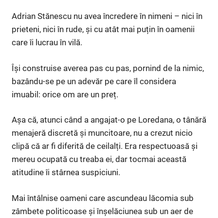
Adrian Stănescu nu avea încredere în nimeni – nici în
prieteni, nici în rude, și cu atât mai puțin în oamenii
care îi lucrau în vilă.
Își construise averea pas cu pas, pornind de la nimic,
bazându-se pe un adevăr pe care îl considera
imuabil: orice om are un preț.
Așa că, atunci când a angajat-o pe Loredana, o tânără
menajeră discretă și muncitoare, nu a crezut nicio
clipă că ar fi diferită de ceilalți. Era respectuoasă și
mereu ocupată cu treaba ei, dar tocmai această
atitudine îi stârnea suspiciuni.
Mai întâlnise oameni care ascundeau lăcomia sub
zâmbete politicoase și înșelăciunea sub un aer de