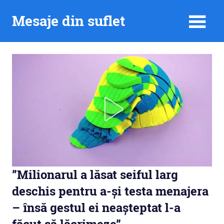
Skip
Mesaje din suflet
to
content
”Milionarul a lăsat seiful larg
deschis pentru a-și testa menajera
– însă gestul ei neașteptat l-a