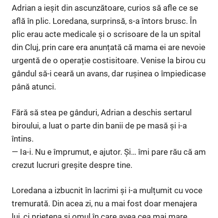
Adrian a ieșit din ascunzătoare, curios să afle ce se
află în plic. Loredana, surprinsă, s-a întors brusc. În
plic erau acte medicale și o scrisoare de la un spital
din Cluj, prin care era anunțată că mama ei are nevoie
urgentă de o operație costisitoare. Venise la birou cu
gândul să-i ceară un avans, dar rușinea o împiedicase
până atunci.
Fără să stea pe gânduri, Adrian a deschis sertarul
biroului, a luat o parte din banii de pe masă și i-a
întins.
— Ia-i. Nu e împrumut, e ajutor. Și… îmi pare rău că am
crezut lucruri greșite despre tine.
Loredana a izbucnit în lacrimi și i-a mulțumit cu voce
tremurată. Din acea zi, nu a mai fost doar menajera
lui, ci prietena și omul în care avea cea mai mare