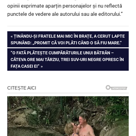
opinii exprimate aparțin personajelor și nu reflectă
punctele de vedere ale autorului sau ale editorului.”
Navigare
PREVIOUS
ȚINÂNDU-ȘI FRATELE MAI MIC ÎN BRAȚE, A CERUT LAPTE
POST:
SPUNÂND: „PROMIT CĂ VOI PLĂTI CÂND O SĂ FIU MARE.”
în
NEXT
”O FATĂ PLĂTEȘTE CUMPĂRĂTURILE UNUI BĂTRÂN –
articole
POST:
CÂTEVA ORE MAI TÂRZIU, TREI SUV-URI NEGRE OPRESC ÎN
FAȚA CASEI EI”