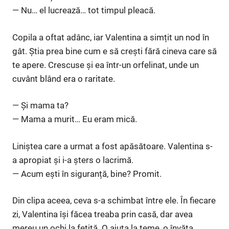
— Nu… el lucrează… tot timpul pleacă.
Copila a oftat adânc, iar Valentina a simțit un nod în
gât. Știa prea bine cum e să crești fără cineva care să
te apere. Crescuse și ea într-un orfelinat, unde un
cuvânt blând era o raritate.
— Și mama ta?
— Mama a murit… Eu eram mică.
Liniștea care a urmat a fost apăsătoare. Valentina s-
a apropiat și i-a șters o lacrimă.
— Acum ești în siguranță, bine? Promit.
Din clipa aceea, ceva s-a schimbat între ele. În fiecare
zi, Valentina își făcea treaba prin casă, dar avea
mereu un ochi la fetiță. O ajuta la teme, o învăța