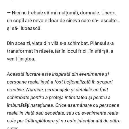
— Nici nu trebuie să-mi mulțumiți, domnule. Uneori,
un copil are nevoie doar de cineva care să-l asculte…
și să-l iubească.
Din acea zi, viața din vilă s-a schimbat. Plânsul s-a
transformat în râsete, iar în locul fricii, în sfârșit, a
venit liniștea.
Această lucrare este inspirată din evenimente și
persoane reale, însă a fost ficționalizată în scopuri
creative. Numele, personajele și detaliile au fost
schimbate pentru a proteja intimitatea și pentru a
îmbunătăți narațiunea. Orice asemănare cu persoane
reale, în viață sau decedate, sau cu evenimente reale
este pur întâmplătoare și nu este intenționată de către
autor.