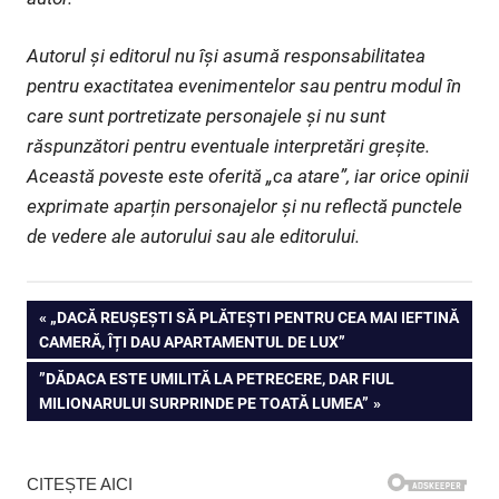
Autorul și editorul nu își asumă responsabilitatea
pentru exactitatea evenimentelor sau pentru modul în
care sunt portretizate personajele și nu sunt
răspunzători pentru eventuale interpretări greșite.
Această poveste este oferită „ca atare”, iar orice opinii
exprimate aparțin personajelor și nu reflectă punctele
de vedere ale autorului sau ale editorului.
Navigare
PREVIOUS
„DACĂ REUȘEȘTI SĂ PLĂTEȘTI PENTRU CEA MAI IEFTINĂ
POST:
CAMERĂ, ÎȚI DAU APARTAMENTUL DE LUX”
în
NEXT
”DĂDACA ESTE UMILITĂ LA PETRECERE, DAR FIUL
articole
POST:
MILIONARULUI SURPRINDE PE TOATĂ LUMEA”