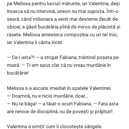
pe Melissa pentru lucruri mărunte, iar Valentina, deși
încerca să nu intervină, uneori nu mai suporta. Într-o
seară, când milionara a venit mai devreme decât de
obicei, a găsit bucătăria plină de miros de plăcintă și
râsete. Melissa amesteca compoziția cu un tel mic,
iar Valentina îi cânta încet.
— Ce-i asta?! — a strigat Fabiana, trântind poșeta pe
masă. — Ți-am spus clar că nu vreau murdărie în
bucătărie!
Melissa s-a ascuns imediat în spatele Valentinei.
— Doamnă, nu e nicio murdărie, doar…
— Nu te băga! — a tăiat-o scurt Fabiana. — Fata asta
are nevoie de disciplină, nu de povești și prăjituri!
Valentina a simțit cum îi clocotește sângele.