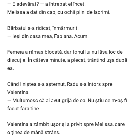
— E adevărat? — a întrebat el încet.
Melissa a dat din cap, cu ochii plini de lacrimi.
Bărbatul s-a ridicat, înmărmurit.
— Ieși din casa mea, Fabiana. Acum.
Femeia a rămas blocată, dar tonul lui nu lăsa loc de
discuție. În câteva minute, a plecat, trântind ușa după
ea.
Când liniștea s-a așternut, Radu s-a întors spre
Valentina.
— Mulțumesc că ai avut grijă de ea. Nu știu ce m-aș fi
făcut fără tine.
Valentina a zâmbit ușor și a privit spre Melissa, care
o ținea de mână strâns.