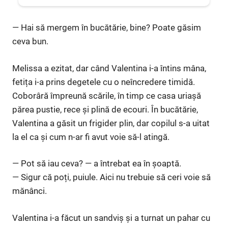
— Hai să mergem în bucătărie, bine? Poate găsim
ceva bun.
Melissa a ezitat, dar când Valentina i-a întins mâna,
fetița i-a prins degetele cu o neîncredere timidă.
Coborâră împreună scările, în timp ce casa uriașă
părea pustie, rece și plină de ecouri. În bucătărie,
Valentina a găsit un frigider plin, dar copilul s-a uitat
la el ca și cum n-ar fi avut voie să-l atingă.
— Pot să iau ceva? — a întrebat ea în șoaptă.
— Sigur că poți, puiule. Aici nu trebuie să ceri voie să
mănânci.
Valentina i-a făcut un sandviș și a turnat un pahar cu