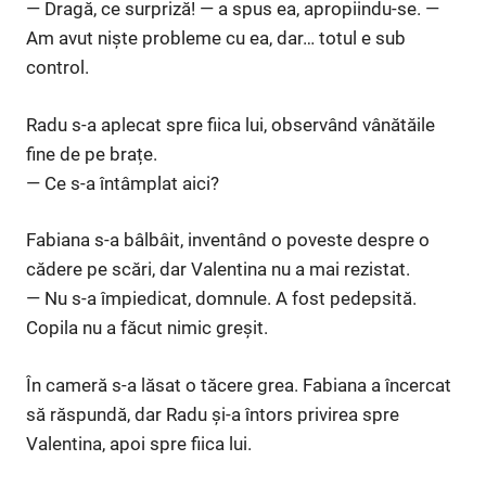
— Dragă, ce surpriză! — a spus ea, apropiindu-se. —
Am avut niște probleme cu ea, dar… totul e sub
control.
Radu s-a aplecat spre fiica lui, observând vânătăile
fine de pe brațe.
— Ce s-a întâmplat aici?
Fabiana s-a bâlbâit, inventând o poveste despre o
cădere pe scări, dar Valentina nu a mai rezistat.
— Nu s-a împiedicat, domnule. A fost pedepsită.
Copila nu a făcut nimic greșit.
În cameră s-a lăsat o tăcere grea. Fabiana a încercat
să răspundă, dar Radu și-a întors privirea spre
Valentina, apoi spre fiica lui.