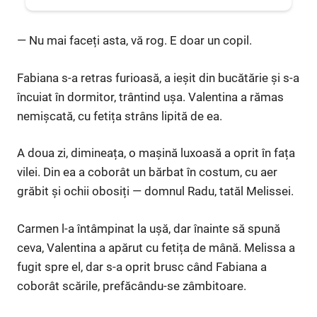
— Nu mai faceți asta, vă rog. E doar un copil.
Fabiana s-a retras furioasă, a ieșit din bucătărie și s-a
încuiat în dormitor, trântind ușa. Valentina a rămas
nemișcată, cu fetița strâns lipită de ea.
A doua zi, dimineața, o mașină luxoasă a oprit în fața
vilei. Din ea a coborât un bărbat în costum, cu aer
grăbit și ochii obosiți — domnul Radu, tatăl Melissei.
Carmen l-a întâmpinat la ușă, dar înainte să spună
ceva, Valentina a apărut cu fetița de mână. Melissa a
fugit spre el, dar s-a oprit brusc când Fabiana a
coborât scările, prefăcându-se zâmbitoare.