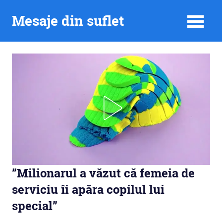
Skip
Mesaje din suflet
to
content
”Milionarul a văzut că femeia de
serviciu îi apăra copilul lui
special”