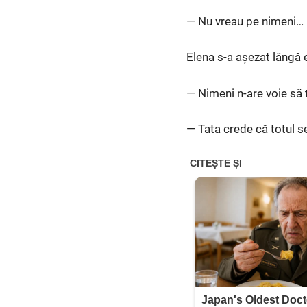
— Nu vreau pe nimeni…
Elena s-a așezat lângă el
— Nimeni n-are voie să t
— Tata crede că totul s