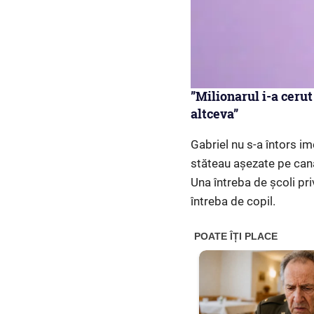
”Milionarul i-a cerut
altceva”
Gabriel nu s-a întors i
stăteau așezate pe cana
Una întreba de școli pri
întreba de copil.