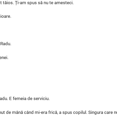
at tăios. Ți-am spus să nu te amesteci.
cioare.
.
 Radu.
enei.
adu. E femeia de serviciu.
nut de mână când mi-era frică, a spus copilul. Singura care n