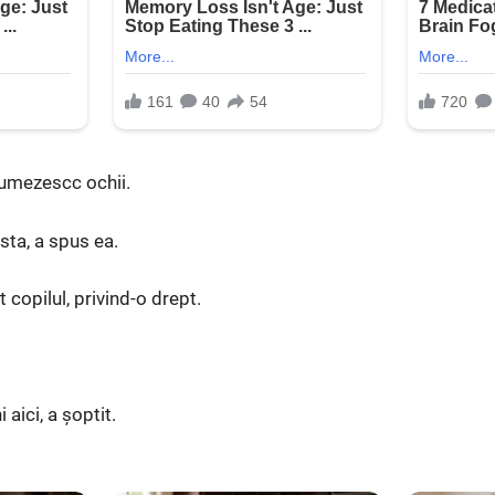
 umezescc ochii.
sta, a spus ea.
t copilul, privind-o drept.
aici, a șoptit.