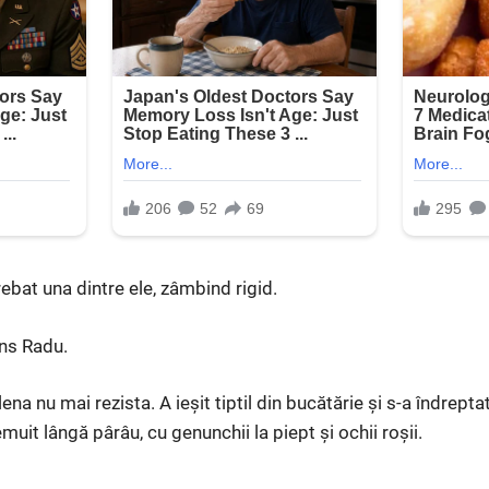
ebat una dintre ele, zâmbind rigid.
uns Radu.
ena nu mai rezista. A ieșit tiptil din bucătărie și s-a îndrept
muit lângă pârâu, cu genunchii la piept și ochii roșii.