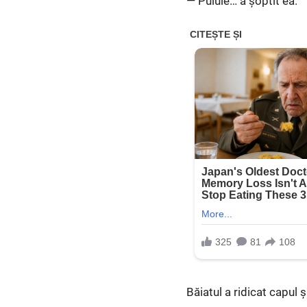
— Puiule… a șoptit ea.
Băiatul a ridicat capul ș