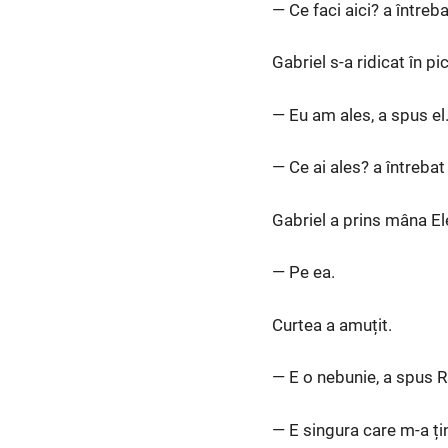
— Ce faci aici? a întreb
Gabriel s-a ridicat în pi
— Eu am ales, a spus el
— Ce ai ales? a întrebat
Gabriel a prins mâna El
— Pe ea.
Curtea a amuțit.
— E o nebunie, a spus R
— E singura care m-a ți